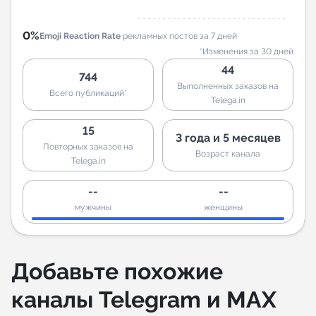
0%
Emoji Reaction Rate
рекламных постов за 7 дней
*Изменения за 30 дней
44
744
Выполненных заказов на
Всего публикаций*
Telega.in
15
3 года и 5 месяцев
Повторных заказов на
Возраст канала
Telega.in
--
--
мужчины
женщины
Добавьте похожие
каналы Telegram и MAX