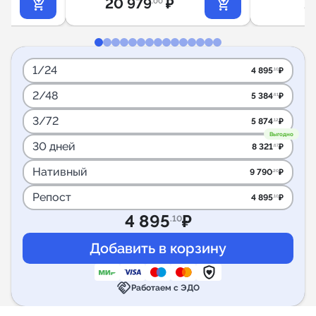
20 979
₽
2
.00
1/24
4 895
₽
.10
2/48
5 384
₽
.61
3/72
5 874
₽
.12
Выгодно
30 дней
8 321
₽
.67
Нативный
9 790
₽
.20
Репост
4 895
₽
.10
4 895
₽
.10
handshake
Работаем с ЭДО