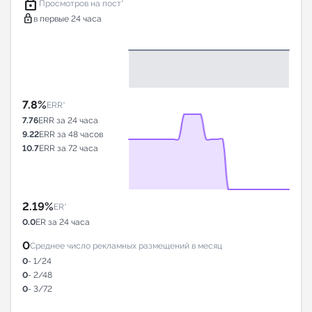
lock
Просмотров на пост*
lock
в первые 24 часа
7.8%
ERR*
7.76
ERR за 24 часа
9.22
ERR за 48 часов
10.7
ERR за 72 часа
2.19%
ER*
0.0
ER за 24 часа
0
Среднее число рекламных размещений в месяц
0
- 1/24
0
- 2/48
0
- 3/72