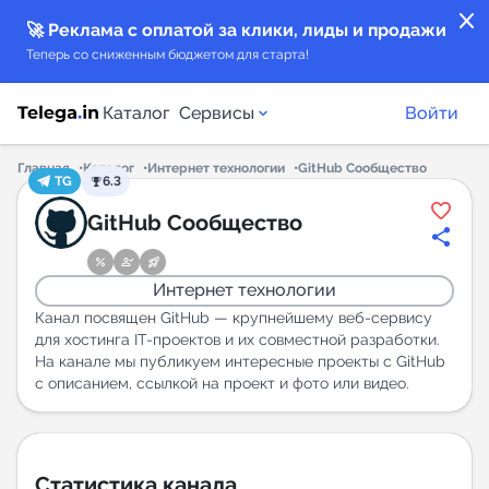
close
🚀 Реклама с оплатой за клики, лиды и продажи
Теперь со сниженным бюджетом для старта!
Каталог
Сервисы
Войти
Главная
Каталог
Интернет технологии
GitHub Сообщество
TG
6.3
Каталог каналов
GitHub Сообщество
Каталог ботов
Интернет технологии
Горящие предложения
Канал посвящен GitHub — крупнейшему веб-сервису
для хостинга IT-проектов и их совместной разработки.
На канале мы публикуем интересные проекты с GitHub
Индекс читаемости каналов в Telegram
c описанием, ссылкой на проект и фото или видео.
New
Аналитика MAX каналов
New
Статистика канала