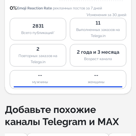
0%
Emoji Reaction Rate
рекламных постов за 7 дней
*Изменения за 30 дней
11
2831
Выполненных заказов на
Всего публикаций*
Telega.in
2
2 года и 3 месяца
Повторных заказов на
Возраст канала
Telega.in
--
--
мужчины
женщины
Добавьте похожие
каналы Telegram и MAX