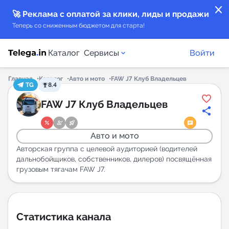
close
🚀 Реклама с оплатой за клики, лиды и продажи
Теперь со сниженным бюджетом для старта!
Каталог
Сервисы
Войти
Главная
Каталог
Авто и мото
FAW J7 Клуб Владельцев
TG
8.4
Каталог каналов
FAW J7 Клуб Владельцев
Каталог ботов
Авто и мото
Горящие предложения
Авторская группа с целевой аудиторией (водителей
дальнобойщиков, собственников, дилеров) посвящённая
грузовым тягачам FAW J7.
Индекс читаемости каналов в Telegram
New
Аналитика MAX каналов
Статистика канала
New