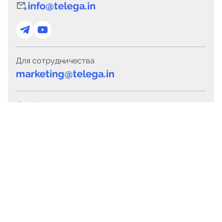
info@telega.in
Для сотрудничества
marketing@telega.in
Для СМИ
pr@telega.in
Техподдержка
Telegram
MAX
Сервисы