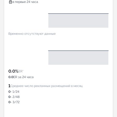
lock
в первые 24 часа
Временно отсутствуют данные
0.0%
ER*
0.0
ER за 24 часа
1
Среднее число рекламных размещений в месяц
0
- 1/24
0
- 2/48
0
- 3/72