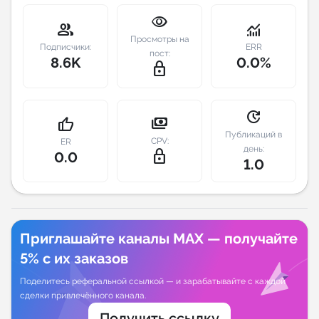
visibility
group
monitoring
Индивидуальное сопровождение
Просмотры на
Подписчики:
ERR
пост:
8.6K
0.0%
Аналитика Telegram
lock_outline
update
payments
thumb_up
Публикаций в
CPV:
ER
день:
lock_outline
0.0
1.0
Приглашайте каналы MAX — получайте
5% с их заказов
Поделитесь реферальной ссылкой — и зарабатывайте с каждой
сделки привлечённого канала.
Получить ссылку