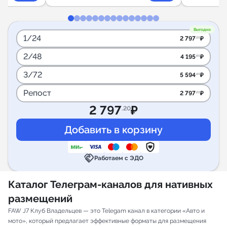
Выгодно
1/24
2 797
₽
.20
2/48
4 195
₽
.80
3/72
5 594
₽
.40
Репост
2 797
₽
.20
2 797
₽
.20
handshake
Работаем с ЭДО
Каталог Телеграм-каналов для нативных
размещений
FAW J7 Клуб Владельцев — это Telegam канал в категории «Авто и
мото», который предлагает эффективные форматы для размещения