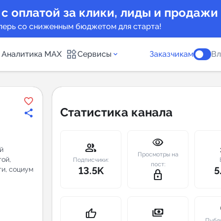
 с оплатой за клики, лиды и продажи
перь со сниженным бюджетом для старта!
Аналитика MAX
Сервисы
Заказчикам
Вл
каналов
Каталог б
Статистика канала
Индекс чи
visibility
 предложения
Telegram
group
m
ый
Просмотры на
ой,
New
Подписчики:
пост:
13.5K
5
ги, социум
lock_outline
Индивиду
а MAX каналов
сопровож
u
payments
thumb_up
Публ