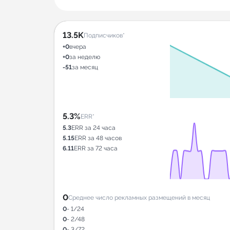
13.5K
Подписчиков*
+0
вчера
+0
за неделю
-51
за месяц
5.3%
ERR*
5.3
ERR за 24 часа
5.15
ERR за 48 часов
6.11
ERR за 72 часа
0
Среднее число рекламных размещений в месяц
0
- 1/24
0
- 2/48
0
- 3/72