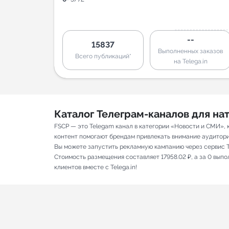
--
15837
Выполненных заказов
Всего публикаций*
на Telega.in
Каталог Телеграм-каналов для н
FSCP — это Telegam канал в категории «Новости и СМИ», 
контент помогают брендам привлекать внимание аудитории 
Вы можете запустить рекламную кампанию через сервис T
Стоимость размещения составляет 17958.02 ₽, а за 0 вып
клиентов вместе с Telega.in!