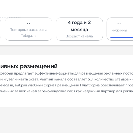
4 года и 2
--
--
месяца
Повторных заказов на
мужчины
Telega.in
Возраст канала
ативных размещений
который предлагает эффективные форматы для размещения рекламных постов 
и увеличивать охват. Рейтинг канала составляет 5.3, количество отзывов – 0
elega.in, выбрав удобный формат размещения. Платформа обеспечивает про
олненных заявок канал зарекомендовал себя как надежный партнер для рекл