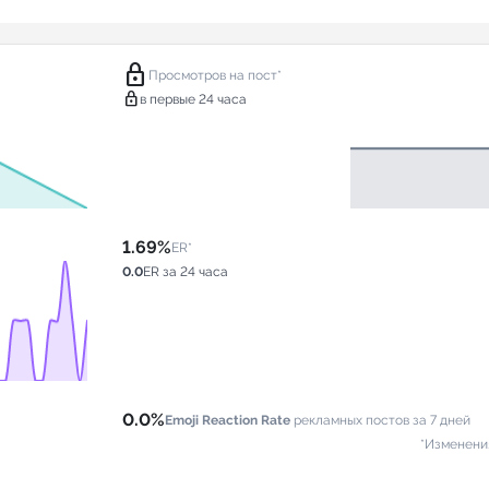
lock
Просмотров на пост*
lock
в первые 24 часа
1.69%
ER*
0.0
ER за 24 часа
0.0%
Emoji Reaction Rate
рекламных постов за 7 дней
*Изменени