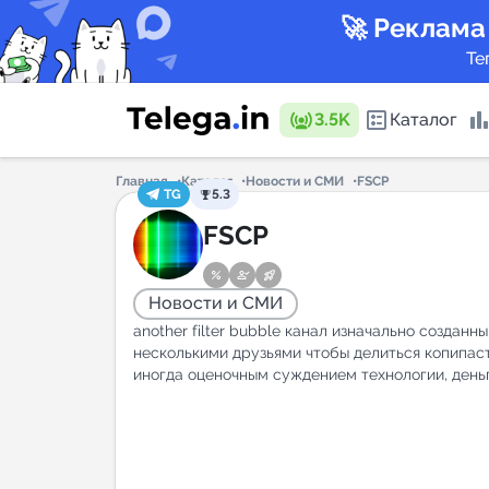
🚀 Реклама
Те
3.5K
Каталог
Главная
Каталог
Новости и СМИ
FSCP
TG
5.3
Каталог 
FSCP
Новости и СМИ
Горящие
another filter bubble канал изначально созданн
несколькими друзьями чтобы делиться копипаст
иногда оценочным суждением технологии, день
Аналитик
New