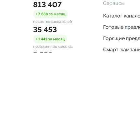
813 407
Сервисы
+ 7 638
за месяц
Каталог канал
новых пользователей
Готовые пред
35 453
Горящие пред
+ 1 441
за месяц
проверенных каналов
Смарт-кампан
3 538
Каталог ботов
ONLINE
Аналитика Tel
пользователей в сети
каналов
Бот нотифика
Помощь
FAQ
Напишите нам