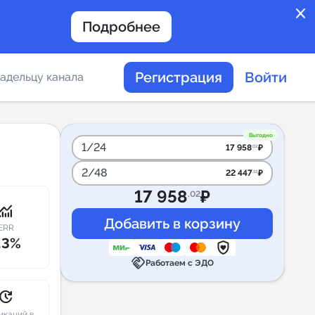
close
Подробнее
Регистрация
Войти
адельцу канала
отов
Выгодно
1/24
17 958
₽
.02
2/48
22 447
₽
.53
таемости каналов в
17 958
₽
.02
onitoring
ERR
.3%
handshake
альное
Работаем с ЭДО
дение
pdate
икаций в