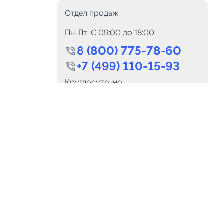
Отдел продаж
Пн-Пт: C 09:00 до 18:00
8 (800) 775-78-60
+7 (499) 110-15-93
0
Каналов:
Подпи
Круглосуточно
0
₽
delete_forever
Итого:
.00
info@telega.in
Для сотрудничества
и
marketing@telega.in
Для СМИ
альных
pr@telega.in