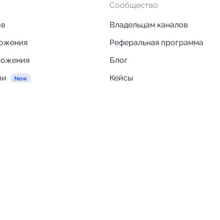
Сообщество
ов
Владельцам каналов
ложения
Реферальная программа
ложения
Блог
ии
Кейсы
Исследования рынка
egram и MAX
Компания
Отзывы о Telega.in
ций
Информация о безопасност
Возврат средств
Гарантии
Политика обработки персон