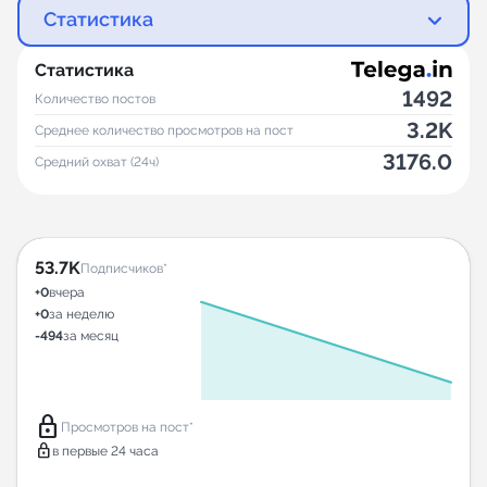
Статистика
Статистика
1492
Количество постов
3.2K
Среднее количество просмотров на пост
3176.0
Средний охват (24ч)
53.7K
Подписчиков*
+0
вчера
+0
за неделю
-494
за месяц
lock
Просмотров на пост*
lock
в первые 24 часа