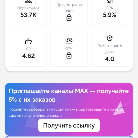
group
monitoring
Просмотры на
Подписчики:
ERR
пост:
Индивидуальное сопровождение
53.7K
5.9%
lock_outline
Аналитика Telegram
update
payments
thumb_up
Публикаций в
CPV:
ER
день:
lock_outline
4.62
4.0
Приглашайте каналы MAX — получайте
5% с их заказов
Поделитесь реферальной ссылкой — и зарабатывайте с каждой
сделки привлечённого канала.
Получить ссылку