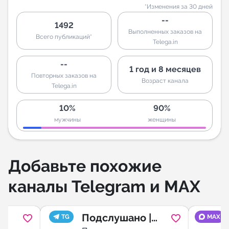
*Изменения за 30 дней
--
1492
Выполненных заказов на
Всего публикаций*
Telega.in
--
1 год и 8 месяцев
Повторных заказов на
Возраст канала
Telega.in
10%
90%
мужчины
женщины
Добавьте похожие
каналы Telegram и MAX
Подслушано |
TG
MAX