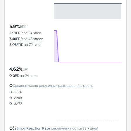
5.9%
ERR*
5.91
ERR за 24 часа
7.46
ERR за 48 часов
8.06
ERR за 72 часа
4.62%
ER*
0.0
ER за 24 часа
0
Среднее число рекламных размещений в месяц
0
- 1/24
0
- 2/48
0
- 3/72
0%
Emoji Reaction Rate
рекламных постов за 7 дней