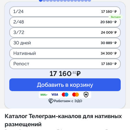
1/24
17 160
₽
.82
Выгодно
2/48
20 580
₽
.40
3/72
24 009
₽
.77
30 дней
30 889
₽
.48
Нативный
34 300
₽
.67
Репост
17 160
₽
.82
17 160
₽
.82
handshake
Работаем с ЭДО
Каталог Телеграм-каналов для нативных
размещений