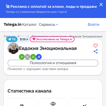
close
🚀 Реклама с оплатой за клики, лиды и продажи
Теперь со сниженным бюджетом для старта!
Каталог
Сервисы
Войти
Главная
Каталог
Психология и отношения
Евдокия Эмоциональная
TG
26.4
Эксклюзивно на Telega.in
Каталог каналов
Евдокия Эмоциональная
Каталог ботов
Психология и отношения
Горящие предложения
Психолог с хорошим чувством юмора.
Индекс читаемости каналов в Telegram
New
Статистика канала
Аналитика MAX каналов
visibility
New