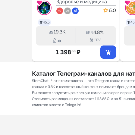
еская
медицина
Здоровья
Здоровье и медицина
ия I
4.9
5.0
a and
45.5
45
gery
19.3K
3.6%
4.8%
RR:
ERR:
lock_outline
lock_outline
lock_outline
CPV
CPV
1 398
₽
.60
Каталог Телеграм-каналов для н
StomChat | Чат стоматологов — это Telegam канал в кате
канала в 3.6K и качественный контент помогают брендам пр
Вы можете запустить рекламную кампанию через сервис T
Стоимость размещения составляет 1118.88 ₽, а за 51 вып
клиентов вместе с Telega.in!