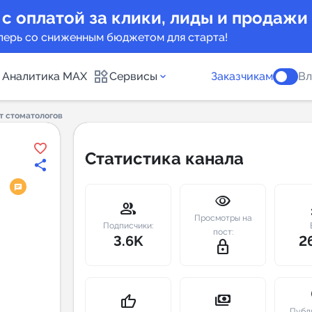
 с оплатой за клики, лиды и продажи
перь со сниженным бюджетом для старта!
Аналитика MAX
Сервисы
Заказчикам
Вл
ат стоматологов
каналов
Каталог б
Статистика канала
Индекс чи
visibility
 предложения
Telegram
group
m
Просмотры на
New
Подписчики:
пост:
3.6K
2
lock_outline
Индивиду
а MAX каналов
сопровож
u
payments
thumb_up
Публ