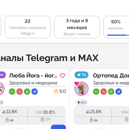
3 года и 8
22
50%
месяцев
Повторных заказов на
мужчины
Telega.in
Возраст канала
налы Telegram и MAX
Люба Йога - йога
Ортопед До
AX
TG
и здоровье
Здоровье и медицина
Мамонтов д.
Здоровье и мед
Санкт-Пете
5.0
.8
49.1
11.8K
21.8K
16.8%
ERR:
ERR:
lock_outline
lock_outline
lock_outline
lock_outline
CPV