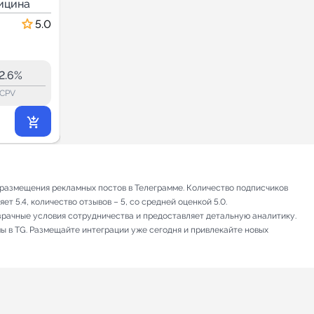
ицина
Здоровье и медицина
5.0
5.0
43.3
42.9
6.1K
2.6%
23.3%
ERR:
lock_outline
lock_outline
lo
CPV
CPV
1 286
₽
.71
я размещения рекламных постов в Телеграмме. Количество подписчиков
т 5.4, количество отзывов – 5, со средней оценкой 5.0.
зрачные условия сотрудничества и предоставляет детальную аналитику.
мы в TG. Размещайте интеграции уже сегодня и привлекайте новых