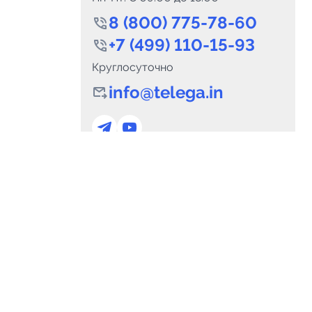
8 (800) 775-78-60
+7 (499) 110-15-93
Круглосуточно
info@telega.in
0
Каналов:
Подпи
0
₽
delete_forever
Итого:
.00
Для сотрудничества
и
marketing@telega.in
Для СМИ
альных
pr@telega.in
Техподдержка