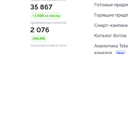
Готовые пред
35 867
Горящие пред
+ 1 508
за месяц
проверенных каналов
Смарт-кампан
2 076
Каталог ботов
ONLINE
Аналитика Tel
пользователей в сети
каналов
Бот нотифика
Помощь
FAQ
Напишите нам