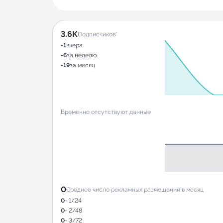
3.6K
Подписчиков*
-1
вчера
-6
за неделю
-19
за месяц
Временно отсутствуют данные
0
Среднее число рекламных размещений в месяц
0
- 1/24
0
- 2/48
0
- 3/72