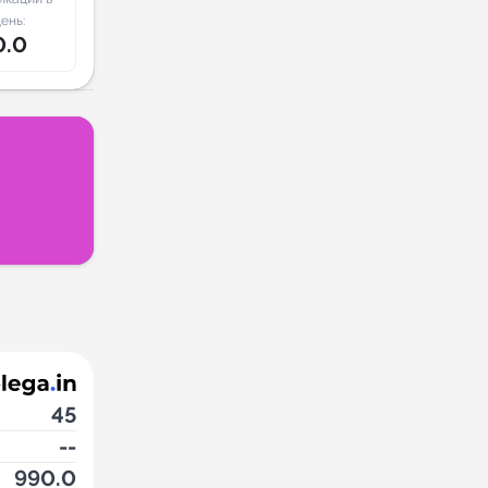
ень:
0.0
45
--
990.0