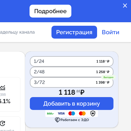
close
Подробнее
Регистрация
Войти
адельцу канала
отов
1/24
1 118
₽
.88
2/48
1 258
₽
.74
таемости каналов в
Выгодно
3/72
1 398
₽
.60
onitoring
1 118
₽
.88
ERR
6.1%
альное
handshake
дение
Работаем с ЭДО
pdate
икаций в