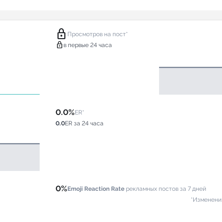
lock
Просмотров на пост*
lock
в первые 24 часа
0.0%
ER*
0.0
ER за 24 часа
0%
Emoji Reaction Rate
рекламных постов за 7 дней
*Изменени