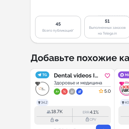
51
45
Выполненных заказов
Всего публикаций*
на Telega.in
Добавьте похожие ка
Dental videos I
TG
M
медицина
Стоматологическ
Здоровье и медицина
ие видео |
5.0
5.0
Стоматология
34.2
40
18.7K
4.2%
4.1%
RR:
ERR:
lock_outline
lock_outline
lock_outline
CPV
CPV