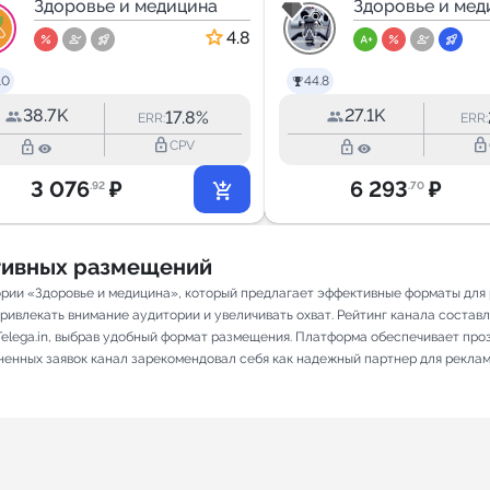
микроэлементов
Здоровье и медицина
Dentistry
Здоровье и мед
| Нутрициология
4.8
.0
44.8
38.7K
27.1K
17.8%
ERR:
ERR:
lock_outline
lock_outline
lock_outline
lock_outline
CPV
3 076
₽
6 293
₽
.92
.70
ативных размещений
гории «Здоровье и медицина», который предлагает эффективные форматы дл
ивлекать внимание аудитории и увеличивать охват. Рейтинг канала составляе
elega.in, выбрав удобный формат размещения. Платформа обеспечивает про
олненных заявок канал зарекомендовал себя как надежный партнер для рекла