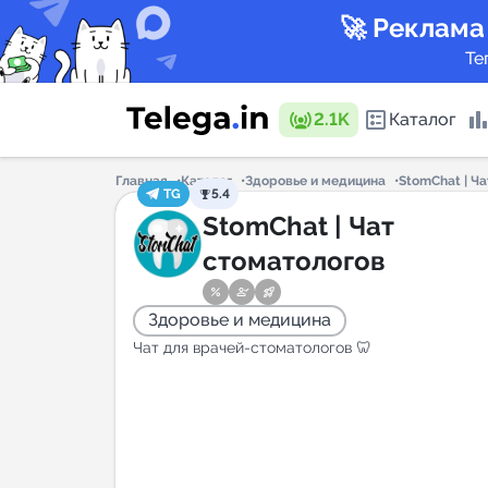
🚀 Реклама
Те
2.1K
Каталог
Главная
Каталог
Здоровье и медицина
StomChat | Ч
TG
5.4
Каталог 
StomChat | Чат
стоматологов
Горящие
Здоровье и медицина
Чат для врачей-стоматологов 🦷
Аналитик
New