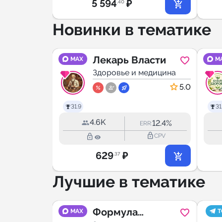
5 594
₽
.40
Новинки в тематике
Лекарь Власти
MAX
M
медицина
Здоровье и медицина
5.0
5.0
31.9
31
4.6K
14.3%
12.4%
RR:
ERR:
lock_outline
lock_outline
lock_outline
CPV
CPV
629
₽
.37
Лучшие в тематике
ческая
Формула
MAX
T