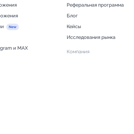
ложения
Реферальная программа
ложения
Блог
ии
Кейсы
Исследования рынка
egram и MAX
Компания
Отзывы о Telega.in
ций
Информация о безопасност
Возврат средств
Гарантии
Политика обработки персон
данных
Вакансии