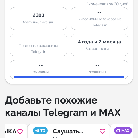
*Изменения за 30 дней
--
2383
Выполненных заказов на
Всего публикаций*
Telega.in
--
4 года и 2 месяца
Повторных заказов на
Возраст канала
Telega.in
--
--
мужчины
женщины
Добавьте похожие
каналы Telegram и MAX
ЗЫКА
Слушать
TG
MAX