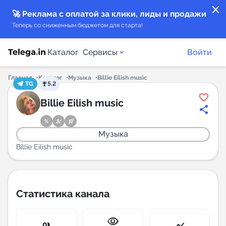
close
🚀 Реклама с оплатой за клики, лиды и продажи
Теперь со сниженным бюджетом для старта!
Каталог
Сервисы
Войти
Главная
Каталог
Музыка
Billie Eilish music
TG
5.2
Каталог каналов
Billie Eilish music
Каталог ботов
Музыка
Горящие предложения
Billie Eilish music
Индекс читаемости каналов в Telegram
New
Статистика канала
Аналитика MAX каналов
visibility
New