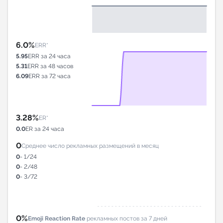
6.0%
ERR*
5.95
ERR за 24 часа
5.31
ERR за 48 часов
6.09
ERR за 72 часа
3.28%
ER*
0.0
ER за 24 часа
0
Среднее число рекламных размещений в месяц
0
- 1/24
0
- 2/48
0
- 3/72
0%
Emoji Reaction Rate
рекламных постов за 7 дней