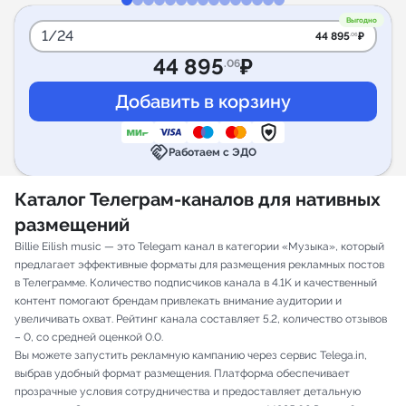
Выгодно
1/24
44 895
₽
.06
44 895
₽
.06
handshake
Работаем с ЭДО
Каталог Телеграм-каналов для нативных
размещений
Billie Eilish music — это Telegam канал в категории «Музыка», который
предлагает эффективные форматы для размещения рекламных постов
в Телеграмме. Количество подписчиков канала в 4.1K и качественный
контент помогают брендам привлекать внимание аудитории и
увеличивать охват. Рейтинг канала составляет 5.2, количество отзывов
– 0, со средней оценкой 0.0.
Вы можете запустить рекламную кампанию через сервис Telega.in,
выбрав удобный формат размещения. Платформа обеспечивает
прозрачные условия сотрудничества и предоставляет детальную