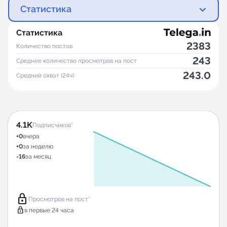
Статистика
Статистика
2383
Количество постов
243
Среднее количество просмотров на пост
243.0
Средний охват (24ч)
4.1K
Подписчиков*
+0
вчера
+0
за неделю
-16
за месяц
lock
Просмотров на пост*
lock
в первые 24 часа