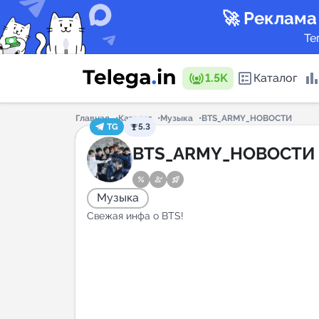
🚀 Реклама
Те
1.5K
Каталог
Главная
Каталог
Музыка
BTS_ARMY_НОВОСТИ
TG
5.3
Каталог 
BTS_ARMY_НОВОСТИ
Музыка
Горящие
Свежая инфа о BTS!
Аналитик
New