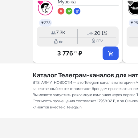
Guitarist]
Музыка
4.7
27.3
25
7.2K
3.3%
20.1%
RR:
ERR:
lock_outline
lock_outline
lock_outline
CPV
CPV
3 776
₽
.22
Каталог Телеграм-каналов для н
BTS_ARMY_НОВОСТИ — это Telegam канал в категории «Муз
качественный контент помогают брендам привлекать вниман
Вы можете запустить рекламную кампанию через сервис T
Стоимость размещения составляет 17958.02 ₽, а за 0 вып
клиентов вместе с Telega.in!