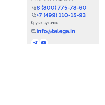
8 (800) 775-78-60
+7 (499) 110-15-93
Круглосуточно
info@telega.in
0
Каналов:
Подпи
0
₽
delete_forever
Итого:
.00
Для сотрудничества
и
marketing@telega.in
Для СМИ
альных
pr@telega.in
Техподдержка