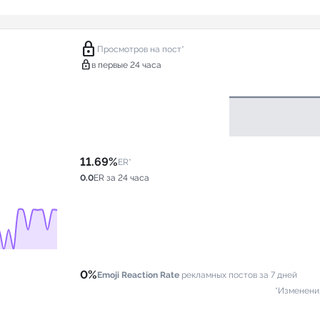
lock
Просмотров на пост*
lock
в первые 24 часа
11.69%
ER*
0.0
ER за 24 часа
0%
Emoji Reaction Rate
рекламных постов за 7 дней
*Изменени