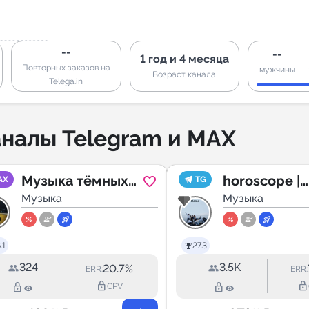
--
--
1 год и 4 месяца
Повторных заказов на
мужчины
Возраст канала
Telega.in
налы Telegram и MAX
Музыка тёмных
horoscope |
AX
TG
улиц || Плейлист
Музыка
𝘚𝘒𝘡𝘴𝘤𝘰𝘱𝘦 
Музыка
.1
27.3
324
3.5K
20.7%
ERR:
ERR:
lock_outline
lock_outline
lock_outline
lock_outline
CPV