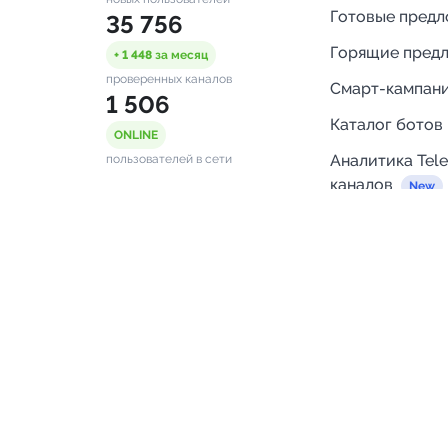
Готовые пред
35 756
Горящие пред
+ 1 448
за месяц
проверенных каналов
Смарт-кампан
1 506
Каталог ботов
ONLINE
Аналитика Tel
пользователей в сети
каналов
Бот нотифика
Помощь
FAQ
Напишите нам