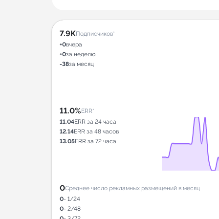
7.9K
Подписчиков*
+0
вчера
+0
за неделю
-38
за месяц
11.0%
ERR*
11.04
ERR за 24 часа
12.14
ERR за 48 часов
13.05
ERR за 72 часа
0
Среднее число рекламных размещений в месяц
0
- 1/24
0
- 2/48
0
- 3/72