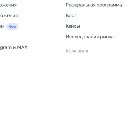
ложения
Реферальная программа
ложения
Блог
ии
Кейсы
Исследования рынка
egram и MAX
Компания
Отзывы о Telega.in
ций
Информация о безопасност
Возврат средств
Гарантии
Политика обработки персон
данных
Вакансии