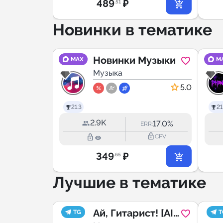
489
₽
.51
Новинки в тематике
Новинки Музыки
MAX
M
Музыка
5.0
21.3
21
2.9K
29.2%
17.0%
RR:
ERR:
lock_outline
lock_outline
lock_outline
CPV
CPV
349
₽
.65
Лучшие в тематике
ot
Ай, Гитарист! [AI
TG
T