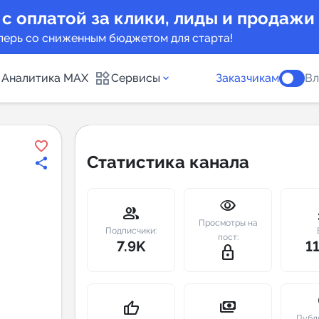
 с оплатой за клики, лиды и продажи
перь со сниженным бюджетом для старта!
Аналитика MAX
Сервисы
Заказчикам
Вл
каналов
Каталог б
Статистика канала
Индекс чи
visibility
 предложения
Telegram
group
m
Просмотры на
New
Подписчики:
пост:
7.9K
1
lock_outline
Индивиду
а MAX каналов
сопровож
u
payments
thumb_up
Публ