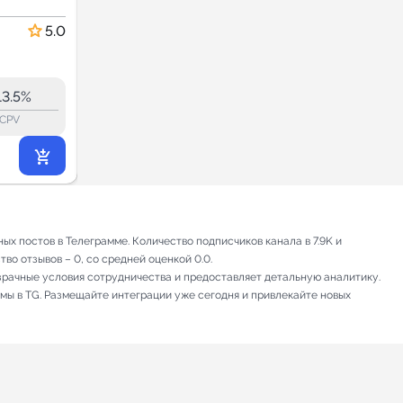
песни My Player
Музыка
5.0
5.0
24.3
23.6
13.6K
13.5%
17.6%
ERR:
lock_outline
lock_outline
lo
CPV
CPV
2 657
₽
.34
 постов в Телеграмме. Количество подписчиков канала в 7.9K и
во отзывов – 0, со средней оценкой 0.0.
зрачные условия сотрудничества и предоставляет детальную аналитику.
амы в TG. Размещайте интеграции уже сегодня и привлекайте новых