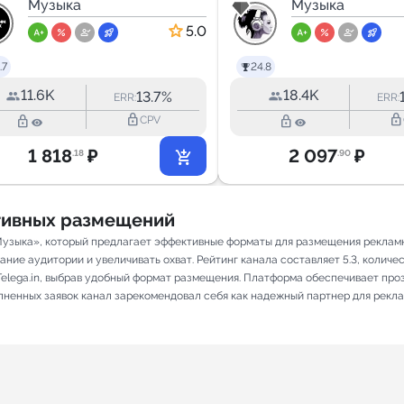
Мьюзик
Музыка
Хиты
Музыка
5.0
.7
24.8
11.6K
18.4K
13.7%
ERR:
ERR:
lock_outline
lock_outline
lock_outline
lock_outline
CPV
1 818
₽
2 097
₽
.18
.90
ативных размещений
ыка», который предлагает эффективные форматы для размещения рекламных
ие аудитории и увеличивать охват. Рейтинг канала составляет 5.3, количест
elega.in, выбрав удобный формат размещения. Платформа обеспечивает про
олненных заявок канал зарекомендовал себя как надежный партнер для рекл