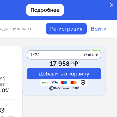
close
Подробнее
Регистрация
Войти
адельцу канала
отов
Выгодно
1/24
17 958
₽
.02
17 958
₽
.02
таемости каналов в
onitoring
ERR
handshake
Работаем с ЭДО
1.0%
альное
дение
pdate
икаций в