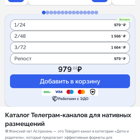
Выгодно
1/24
979
₽
.02
2/48
1 566
₽
.43
3/72
1 664
₽
.33
Репост
979
₽
.02
979
₽
.02
handshake
Работаем с ЭДО
Каталог Телеграм-каналов для нативных
размещений
🌸Женский чат Астрахань — это Telegam канал в категории «Дети и
родители», который предлагает эффективные форматы для