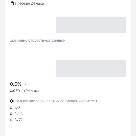
lock
в первые 24 часа
Временно отсутствуют данные
0.0%
ER*
0.0
ER за 24 часа
0
Среднее число рекламных размещений в месяц
0
- 1/24
0
- 2/48
0
- 3/72