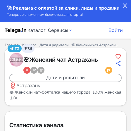
close
🚀 Реклама с оплатой за клики, лиды и продажи
Теперь со сниженным бюджетом для старта!
Каталог
Сервисы
Войти
Главная
Каталог
Дети и родители
🌸Женский чат Астрахань
TG
7.5
Каталог каналов
🌸Женский чат Астрахань
Каталог ботов
Дети и родители
distance
Горящие предложения
Астрахань
👄 Женский чат-болталка нашего города. 100% женская
Ц/А
Индекс читаемости каналов в Telegram
New
Аналитика MAX каналов
Статистика канала
New