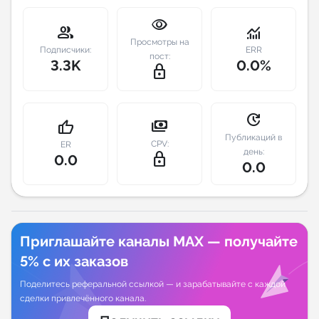
visibility
Индивидуальное сопровождение
group
monitoring
Просмотры на
Подписчики:
ERR
пост:
3.3K
0.0%
Аналитика Telegram
lock_outline
update
payments
thumb_up
Публикаций в
CPV:
ER
день:
lock_outline
0.0
0.0
Приглашайте каналы MAX — получайте
5% с их заказов
Поделитесь реферальной ссылкой — и зарабатывайте с каждой
сделки привлечённого канала.