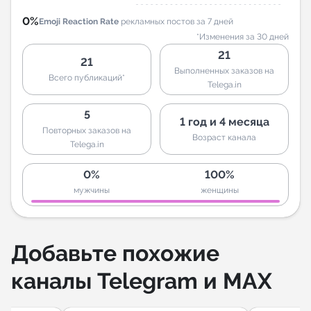
0%
Emoji Reaction Rate
рекламных постов за 7 дней
*Изменения за 30 дней
21
21
Выполненных заказов на
Всего публикаций*
Telega.in
5
1 год и 4 месяца
Повторных заказов на
Возраст канала
Telega.in
0%
100%
мужчины
женщины
Добавьте похожие
каналы Telegram и MAX