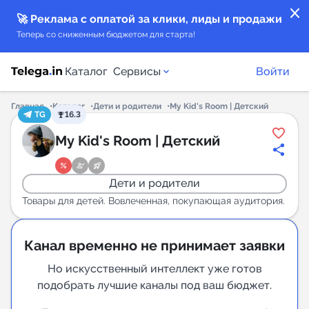
close
🚀 Реклама с оплатой за клики, лиды и продажи
Теперь со сниженным бюджетом для старта!
Каталог
Сервисы
Войти
Главная
Каталог
Дети и родители
My Kid's Room | Детский
TG
16.3
Каталог каналов
My Kid's Room | Детский
Каталог ботов
Дети и родители
Горящие предложения
Товары для детей. Вовлеченная, покупающая аудитория.
Индекс читаемости каналов в Telegram
Канал временно не принимает заявки
New
Но искусственный интеллект уже готов
подобрать лучшие каналы под ваш бюджет.
Аналитика MAX каналов
New