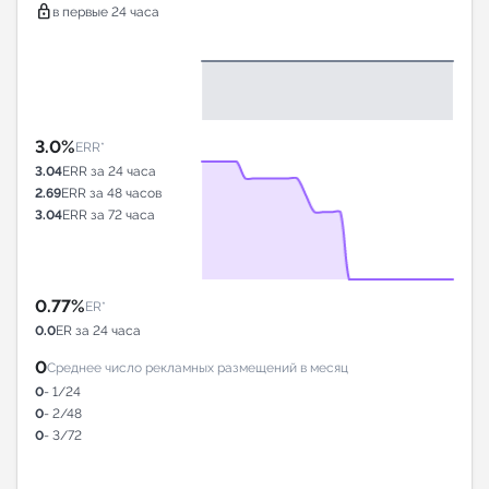
lock
в первые 24 часа
3.0%
ERR*
3.04
ERR за 24 часа
2.69
ERR за 48 часов
3.04
ERR за 72 часа
0.77%
ER*
0.0
ER за 24 часа
0
Среднее число рекламных размещений в месяц
0
- 1/24
0
- 2/48
0
- 3/72