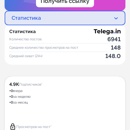
Получить ссылку
Статистика
Статистика
6941
Количество постов
148
Среднее количество просмотров на пост
148.0
Средний охват (24ч)
4.9K
Подписчиков*
+0
вчера
+0
за неделю
+0
за месяц
lock
Просмотров на пост*