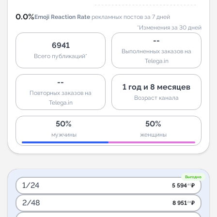
0.0%
Emoji Reaction Rate
рекламных постов за 7 дней
*Изменения за 30 дней
--
6941
Выполненных заказов на
Всего публикаций*
Telega.in
--
1 год и 8 месяцев
Повторных заказов на
Возраст канала
Telega.in
50%
50%
мужчины
женщины
Выгодно
1/24
5 594
₽
.40
2/48
8 951
₽
.04