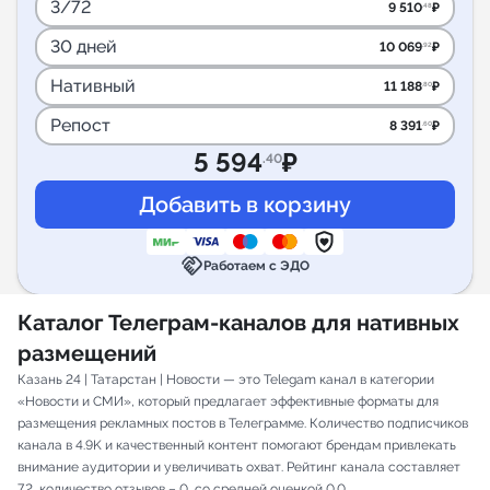
3/72
9 510
₽
.48
30 дней
10 069
₽
.92
Нативный
11 188
₽
.80
Репост
8 391
₽
.60
5 594
₽
.40
handshake
Работаем с ЭДО
Каталог Телеграм-каналов для нативных
размещений
Казань 24 | Татарстан | Новости — это Telegam канал в категории
«Новости и СМИ», который предлагает эффективные форматы для
размещения рекламных постов в Телеграмме. Количество подписчиков
канала в 4.9K и качественный контент помогают брендам привлекать
внимание аудитории и увеличивать охват. Рейтинг канала составляет
7.2, количество отзывов – 0, со средней оценкой 0.0.