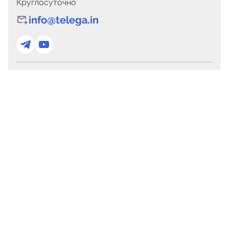
Круглосуточно
info@telega.in
Для сотрудничества
marketing@telega.in
Для СМИ
pr@telega.in
Техподдержка
Telegram
MAX
Сервисы