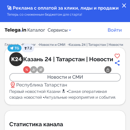
close
🚀 Реклама с оплатой за клики, лиды и продажи
Теперь со сниженным бюджетом для старта!
Каталог
Сервисы
Войти
Главная
Каталог
Новости и СМИ
Казань 24 | Татарстан | Новости
TG
7.2
Каталог каналов
Казань 24 | Татарстан | Новости
Каталог ботов
Новости и СМИ
distance
Горящие предложения
Республика Татарстан
Первый новостной Казани 🔝 ▪️Самая оперативная
сводка новостей ▪️Актуальные мероприятия и события.
Индекс читаемости каналов в Telegram
New
Аналитика MAX каналов
Статистика канала
New