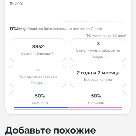
0
- 3/72
0%
Emoji Reaction Rate
рекламных постов за 7 дней
*Изменения за 30 дней
3
8852
Выполненных заказов на
Всего публикаций*
Telega.in
--
2 года и 2 месяца
Повторных заказов на
Возраст канала
Telega.in
50%
50%
мужчины
женщины
Добавьте похожие