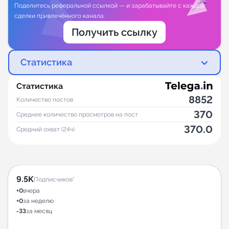
Поделитесь реферальной ссылкой — и зарабатывайте с каждой
сделки привлечённого канала.
Получить ссылку
Статистика
Статистика
8852
Количество постов
370
Среднее количество просмотров на пост
370.0
Средний охват (24ч)
9.5K
Подписчиков*
+0
вчера
+0
за неделю
-33
за месяц