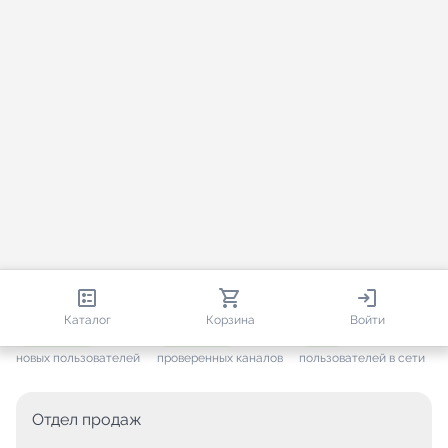
813 113
35 812
2 451
Каталог
Корзина
Войти
+ 7 702
за месяц
+ 1 497
за месяц
ONLINE
новых пользователей
проверенных каналов
пользователей в сети
Отдел продаж