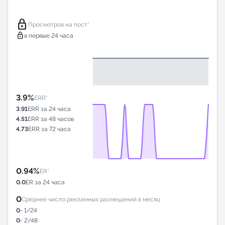
lock
Просмотров на пост*
lock
в первые 24 часа
3.9%
ERR*
3.91
ERR за 24 часа
4.51
ERR за 48 часов
4.73
ERR за 72 часа
0.94%
ER*
0.0
ER за 24 часа
0
Среднее число рекламных размещений в месяц
0
- 1/24
0
- 2/48