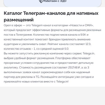
handshake
Работаем с ЭДО
Каталог Телеграм-каналов для нативных
размещений
Орел в эфире — это Telegam канал в категории «Новости и СМИ»,
который предлагает эффективные форматы для размещения рекламных
постов в Телеграмме. Количество подписчиков канала в 9.5K и
качественный контент помогают брендам привлекать внимание
аудитории и увеличивать охват. Рейтинг канала составляет 12.3,
количество отзывов – 1, со средней оценкой 5.0.
Вы можете запустить рекламную кампанию через сервис Telega.in,
выбрав удобный формат размещения. Платформа обеспечивает
прозрачные условия сотрудничества и предоставляет детальную
аналитику. Стоимость размещения составляет 2517.48 ₽, а за 3
выполненных заявок канал зарекомендовал себя как надежный
партнер для рекламы в TG. Размещайте интеграции уже сегодня и
привлекайте новых клиентов вместе с Telega.in!