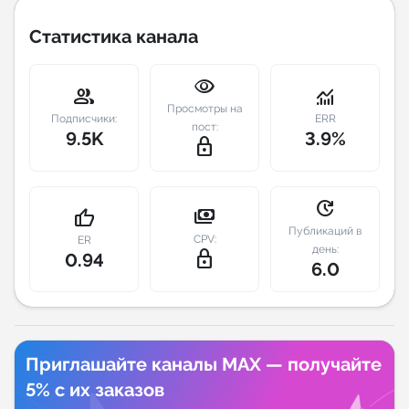
Статистика канала
Индивидуальное сопровождение
visibility
Аналитика Telegram
group
monitoring
Просмотры на
Подписчики:
ERR
пост:
9.5K
3.9%
lock_outline
update
payments
thumb_up
Публикаций в
CPV:
ER
день:
lock_outline
0.94
6.0
Приглашайте каналы MAX — получайте
5% с их заказов