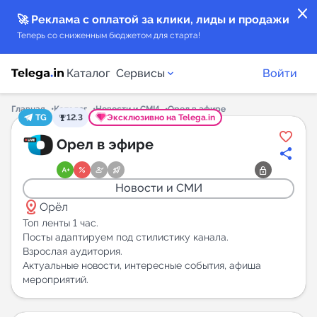
close
🚀 Реклама с оплатой за клики, лиды и продажи
Теперь со сниженным бюджетом для старта!
Каталог
Сервисы
Войти
Главная
Каталог
Новости и СМИ
Орел в эфире
TG
12.3
Эксклюзивно на Telega.in
Каталог каналов
Орел в эфире
Каталог ботов
Новости и СМИ
distance
Горящие предложения
Орёл
Топ ленты 1 час.
Посты адаптируем под стилистику канала.
Индекс читаемости каналов в Telegram
Взрослая аудитория.
New
Актуальные новости, интересные события, афиша
мероприятий.
Аналитика MAX каналов
New