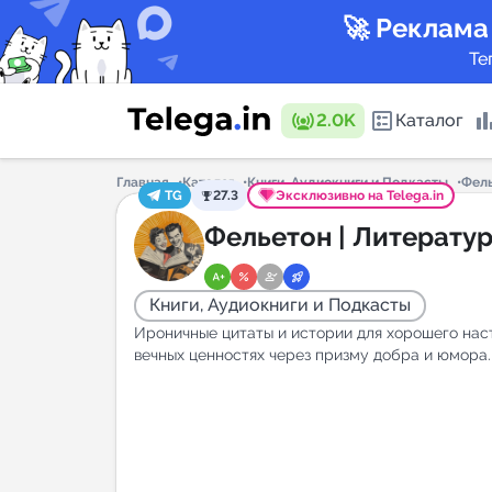
🚀 Реклама
Те
2.0K
Каталог
Главная
Каталог
Книги, Аудиокниги и Подкасты
Фель
TG
27.3
Эксклюзивно на Telega.in
Каталог 
Фельетон | Литерату
Книги, Аудиокниги и Подкасты
Горящие
Ироничные цитаты и истории для хорошего нас
вечных ценностях через призму добра и юмора.
Аналитик
New