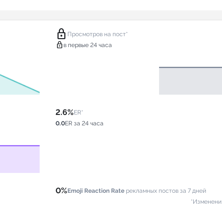
lock
Просмотров на пост*
lock
в первые 24 часа
2.6%
ER*
0.0
ER за 24 часа
0%
Emoji Reaction Rate
рекламных постов за 7 дней
*Изменени