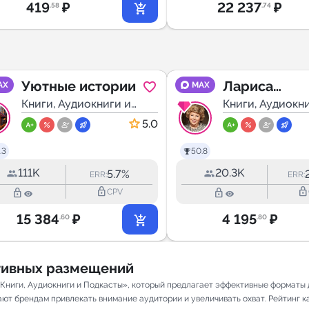
419
₽
22 237
₽
.58
.74
Уютные истории
Лариса
AX
MAX
Книги, Аудиокниги и
Рубальская |
Книги, Аудиокн
Подкасты
Подкасты
Стихи
5.0
.3
50.8
111K
20.3K
5.7%
ERR:
ERR:
lock_outline
lock_outline
lock_outline
lock_outline
CPV
15 384
₽
4 195
₽
.60
.80
ативных размещений
«Книги, Аудиокниги и Подкасты», который предлагает эффективные форматы
ют брендам привлекать внимание аудитории и увеличивать охват. Рейтинг кан