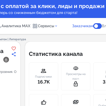
 с оплатой за клики, лиды и продажи
перь со сниженным бюджетом для старта!
Аналитика MAX
Сервисы
Заказчикам
Вл
етон | Литература
каналов
Каталог б
ра
Статистика канала
Индекс чи
visibility
 предложения
Telegram
group
m
троения. О
Просмотры на
New
Подписчики:
пост:
16.7K
3
lock_outline
Индивиду
а MAX каналов
сопровож
u
payments
thumb_up
Публ