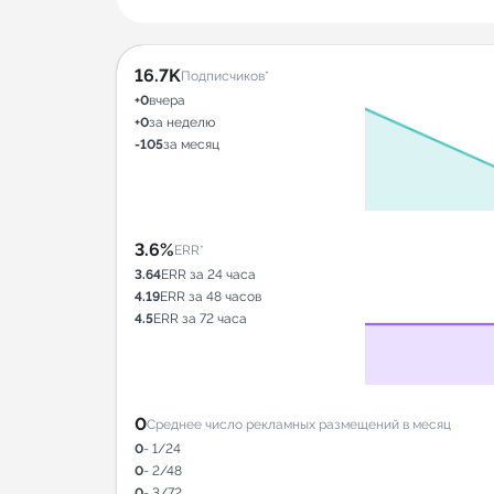
16.7K
Подписчиков*
+0
вчера
+0
за неделю
-105
за месяц
3.6%
ERR*
3.64
ERR за 24 часа
4.19
ERR за 48 часов
4.5
ERR за 72 часа
0
Среднее число рекламных размещений в месяц
0
- 1/24
0
- 2/48
0
- 3/72