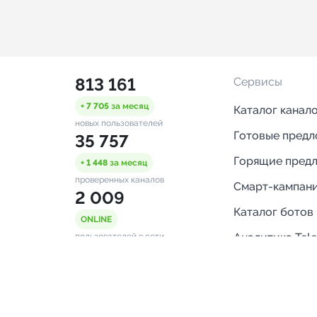
813 161
Сервисы
+ 7 705
за месяц
Каталог канал
новых пользователей
Готовые пред
35 757
Горящие пред
+ 1 448
за месяц
проверенных каналов
Смарт-кампан
2 009
Каталог ботов
ONLINE
Аналитика Tel
пользователей в сети
каналов
Бот нотифика
Помощь