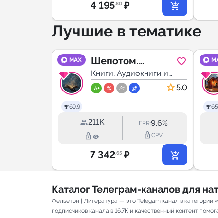
4 195
₽
.80
Лучшие в тематике
e_guid
Шепотом.
MAX
M
книги и
Рассказы.
Книги, Аудиокниги и
Подкасты
5.0
5.0
69.9
65
211K
9.0%
9.6%
RR:
ERR:
lock_outline
lock_outline
lock_outline
CPV
CPV
7 342
₽
.65
Каталог Телеграм-каналов для н
Фельетон | Литература — это Telegam канал в категории 
подписчиков канала в 16.7K и качественный контент помога