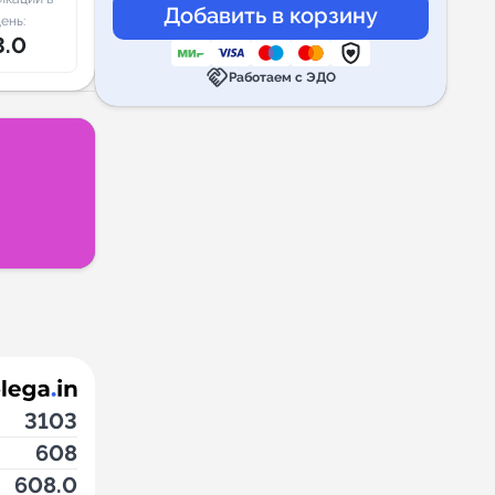
ень:
3.0
handshake
Работаем с ЭДО
3103
608
608.0