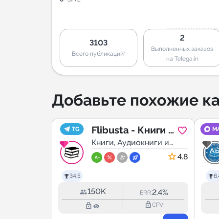
2
3103
Выполненных заказов
Всего публикаций*
на Telega.in
Добавьте похожие ка
кий
Flibusta - Книги и
TG
M
ты |
книги и
Аудиокниги
Книги, Аудиокниги и
Подкасты
ра
4.9
4.8
34.5
6.
150K
3.1%
2.4%
ERR:
ERR:
lock_outline
lock_outline
lock_outline
CPV
CPV