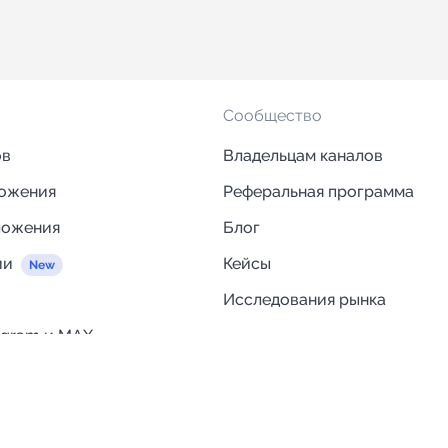
Сообщество
ов
Владельцам каналов
ложения
Реферальная программа
ложения
Блог
ии
Кейсы
Исследования рынка
egram и MAX
Компания
Отзывы о Telega.in
ций
Информация о безопасност