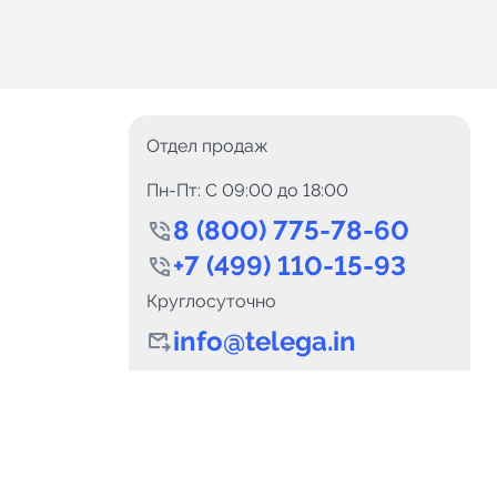
Отдел продаж
Пн-Пт: C 09:00 до 18:00
8 (800) 775-78-60
+7 (499) 110-15-93
Круглосуточно
info@telega.in
0
Каналов:
Подпи
0
₽
delete_forever
Итого:
.00
Для сотрудничества
и