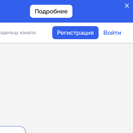
close
Подробнее
Регистрация
Войти
адельцу канала
отов
таемости каналов в
альное
дение