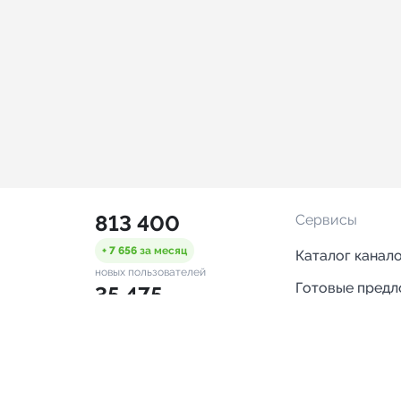
813 400
Сервисы
+ 7 656
за месяц
Каталог канал
новых пользователей
Готовые пред
35 475
Горящие пред
+ 1 445
за месяц
проверенных каналов
Смарт-кампан
2 172
Каталог ботов
ONLINE