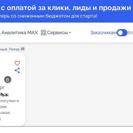
 с оплатой за клики, лиды и продажи
перь со сниженным бюджетом для старта!
Аналитика MAX
Сервисы
Заказчикам
Вл
ный. Питер 🆓
каналов
Каталог б
Индекс чи
 предложения
Telegram
рг
🎭🌆
New
рогулки и
рия:
Индивиду
сокая
а MAX каналов
.
сопровож