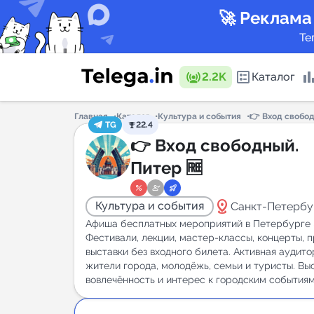
🚀 Реклама
Те
2.2K
Каталог
Главная
Каталог
Культура и события
👉 Вход свобод
TG
22.4
Каталог 
👉 Вход свободный.
Питер 🆓
Горящие
distance
Культура и события
Санкт-Петербу
Афиша бесплатных мероприятий в Петербурге 
Фестивали, лекции, мастер-классы, концерты, п
выставки без входного билета. Активная аудито
жители города, молодёжь, семьи и туристы. Вы
Аналитик
вовлечённость и интерес к городским событиям
New