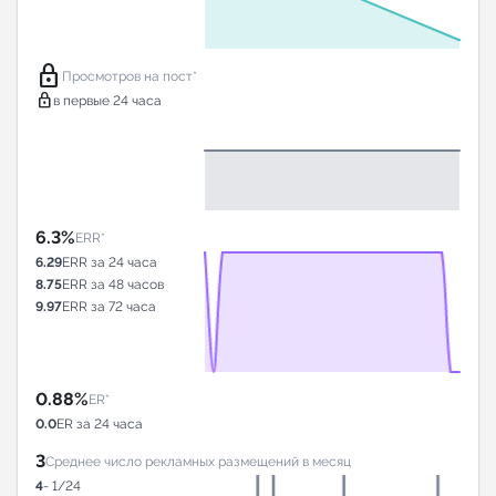
lock
Просмотров на пост*
lock
в первые 24 часа
6.3%
ERR*
6.29
ERR за 24 часа
8.75
ERR за 48 часов
9.97
ERR за 72 часа
0.88%
ER*
0.0
ER за 24 часа
3
Среднее число рекламных размещений в месяц
4
- 1/24