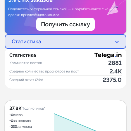
Поделитесь реферальной ссылкой — и зарабатывайте с каждой
сделки привлечённого канала.
Получить ссылку
Статистика
Статистика
2881
Количество постов
2.4K
Среднее количество просмотров на пост
2375.0
Средний охват (24ч)
37.8K
Подписчиков*
+0
вчера
+0
за неделю
-233
за месяц