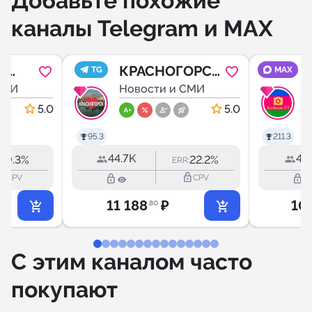
Добавьте похожие
каналы Telegram и MAX
|
КРАСНОГОРСК
TG
MAX
СМИ
ОНЛАЙН
Новости и СМИ
5.0
5.0
95.3
211.3
44.7K
47.
9.3%
22.2%
R:
ERR:
outline
lock_outline
lock_outline
lock_outline
CPV
CPV
11 188
₽
10
.80
С этим каналом часто
покупают