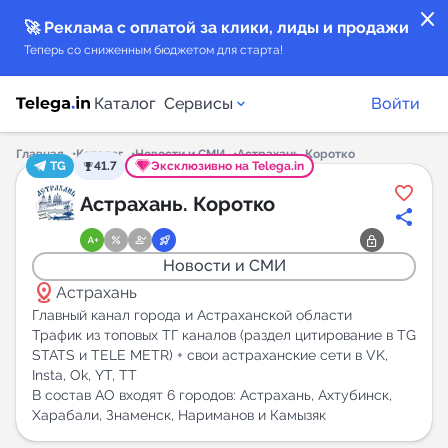
close
🚀 Реклама с оплатой за клики, лиды и продажи
Теперь со сниженным бюджетом для старта!
Каталог
Сервисы
Войти
Главная
Каталог
Новости и СМИ
Астрахань. Коротко
TG
41.7
Эксклюзивно на Telega.in
Каталог каналов
Астрахань. Коротко
Каталог ботов
Новости и СМИ
distance
Горящие предложения
Астрахань
Главный канал города и Астраханской области
Трафик из топовых ТГ каналов (раздел цитирование в TG
Индекс читаемости каналов в Telegram
STATS и TELE METR) + свои астраханские сети в VK,
New
Insta, Ok, YT, TT
В состав АО входят 6 городов: Астрахань, Ахтубинск,
Аналитика MAX каналов
Харабали, Знаменск, Нариманов и Камызяк
New