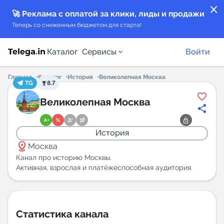
close
🚀 Реклама с оплатой за клики, лиды и продажи
Теперь со сниженным бюджетом для старта!
Каталог
Сервисы
Войти
Главная
Каталог
История
Великолепная Москва
TG
8.7
Каталог каналов
Великолепная Москва
Каталог ботов
История
distance
Горящие предложения
Москва
Канал про историю Москвы.
Активная, взрослая и платёжеспособная аудитория.
Индекс читаемости каналов в Telegram
New
Аналитика MAX каналов
Статистика канала
New