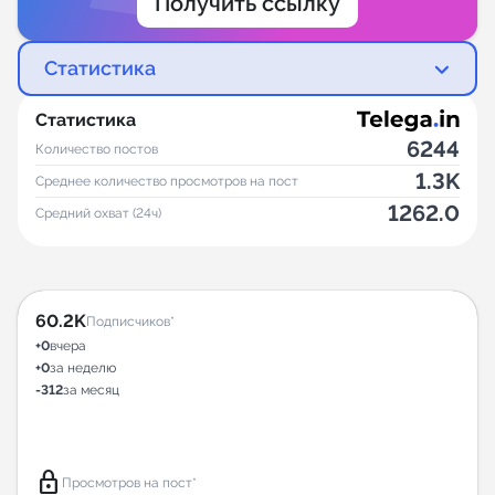
Получить ссылку
Статистика
Статистика
6244
Количество постов
1.3K
Среднее количество просмотров на пост
1262.0
Средний охват (24ч)
60.2K
Подписчиков*
+0
вчера
+0
за неделю
-312
за месяц
lock
Просмотров на пост*