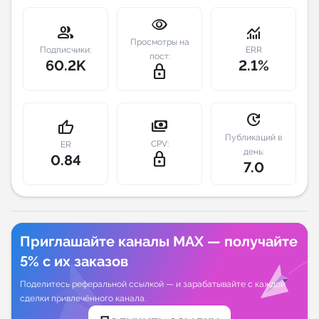
visibility
Индивидуальное сопровождение
group
monitoring
Просмотры на
Подписчики:
ERR
пост:
60.2K
2.1%
Аналитика Telegram
lock_outline
update
payments
thumb_up
Публикаций в
CPV:
ER
день:
lock_outline
0.84
7.0
Приглашайте каналы MAX — получайте
5% с их заказов
Поделитесь реферальной ссылкой — и зарабатывайте с каждой
сделки привлечённого канала.