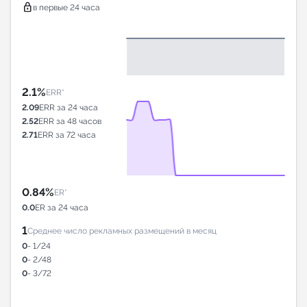
lock
в первые 24 часа
2.1%
ERR*
2.09
ERR за 24 часа
2.52
ERR за 48 часов
2.71
ERR за 72 часа
0.84%
ER*
0.0
ER за 24 часа
1
Среднее число рекламных размещений в месяц
0
- 1/24
0
- 2/48
0
- 3/72