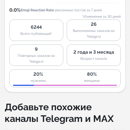
0.0%
Emoji Reaction Rate
рекламных постов за 7 дней
*Изменения за 30 дней
26
6244
Выполненных заказов на
Всего публикаций*
Telega.in
9
2 года и 3 месяца
Повторных заказов на
Возраст канала
Telega.in
20%
80%
мужчины
женщины
Добавьте похожие
каналы Telegram и MAX