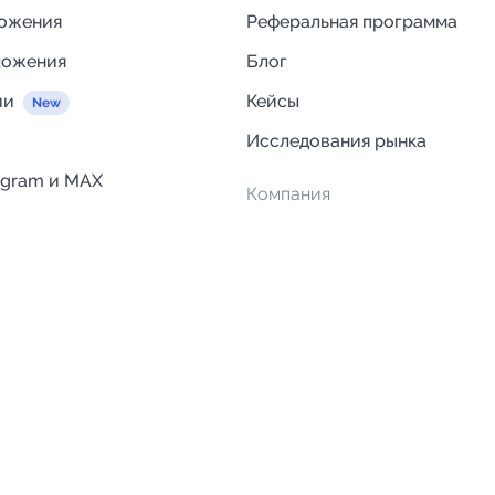
ложения
Реферальная программа
ложения
Блог
ии
Кейсы
Исследования рынка
egram и MAX
Компания
Отзывы о Telega.in
ций
Информация о безопасност
Возврат средств
Гарантии
Политика обработки персон
данных
Вакансии