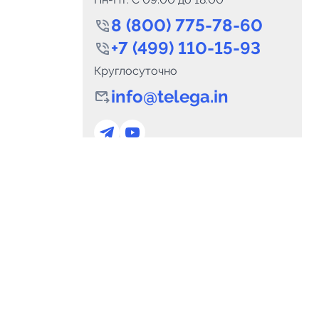
8 (800) 775-78-60
+7 (499) 110-15-93
Круглосуточно
info@telega.in
0
Каналов:
Подпи
0
₽
delete_forever
Итого:
.00
Для сотрудничества
и
marketing@telega.in
Для СМИ
альных
pr@telega.in
Техподдержка