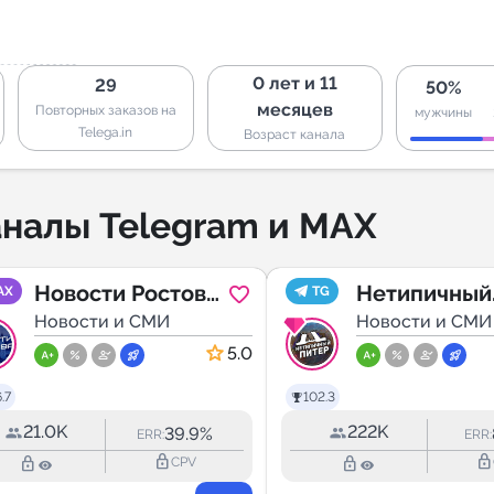
0 лет и 11
29
50%
месяцев
Повторных заказов на
мужчины
Telega.in
Возраст канала
налы Telegram и MAX
Новости Ростова
Нетипичный
AX
TG
- Rostovnews61
Новости и СМИ
Питер
Новости и СМИ
5.0
.7
102.3
21.0K
222K
39.9%
ERR:
ERR:
lock_outline
lock_outline
lock_outline
lock_outline
CPV