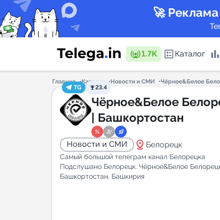
🚀 Реклама
Те
1.7K
Каталог
Главная
Каталог
Новости и СМИ
Чёрное&Белое Бело
TG
23.4
Каталог 
Чёрное&Белое Белор
| Башкортостан
Горящие
distance
Новости и СМИ
Белорецк
Самый большой телеграм канал Белорецка
Подслушано Белорецк. Чёрное&Белое Белорец
Башкортостан, Башкирия
Аналитик
New