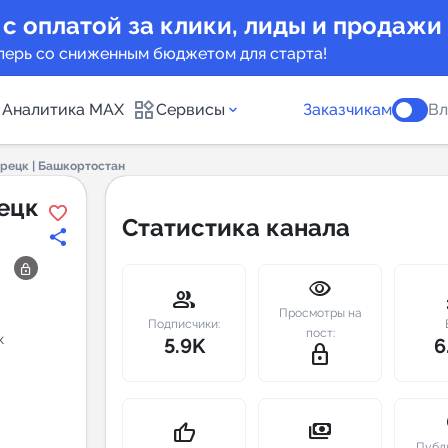
 с оплатой за клики, лиды и продажи
перь со сниженным бюджетом для старта!
Аналитика MAX
Сервисы
Заказчикам
Вл
рецк | Башкортостан
каналов
Каталог б
ецк
Статистика канала
Индекс чи
visibility
 предложения
Telegram
group
m
Просмотры на
New
Подписчики:
пост:
к
5.9K
6
lock_outline
Индивиду
а MAX каналов
сопровож
u
payments
thumb_up
Публ