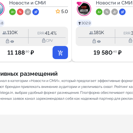
ГЛАВНЫЙ -
Новости и СМИ
Новости и СМИ
РОСТОВ
5.0
НОВОСТИ - 161
.8
302.9
110K
181K
41.4%
ERR:
ERR:
lock_outline
lock_outline
lock_outline
lock_outline
CPV
11 188
₽
19 580
₽
.80
.40
ативных размещений
нал в категории «Новости и СМИ», который предлагает эффективные формат
ют брендам привлекать внимание аудитории и увеличивать охват. Рейтинг кана
elega.in, выбрав удобный формат размещения. Платформа обеспечивает про
лненных заявок канал зарекомендовал себя как надежный партнер для рекла