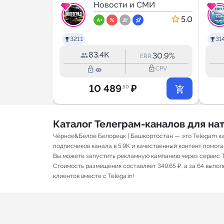
р
МИ
Новости и СМИ
5.0
5.0
321.1
314
83.4K
44.9%
30.9%
RR:
ERR:
lock_outline
lock_outline
lock_outline
CPV
CPV
10 489
₽
.50
Каталог Телеграм-каналов для н
Чёрное&Белое Белорецк | Башкортостан — это Telegam ка
подписчиков канала в 5.9K и качественный контент помога
Вы можете запустить рекламную кампанию через сервис T
Стоимость размещения составляет 349.65 ₽, а за 64 выпо
клиентов вместе с Telega.in!