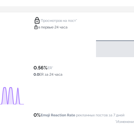
lock
Просмотров на пост*
lock
в первые 24 часа
0.56%
ER*
0.0
ER за 24 часа
0%
Emoji Reaction Rate
рекламных постов за 7 дней
*Изменени