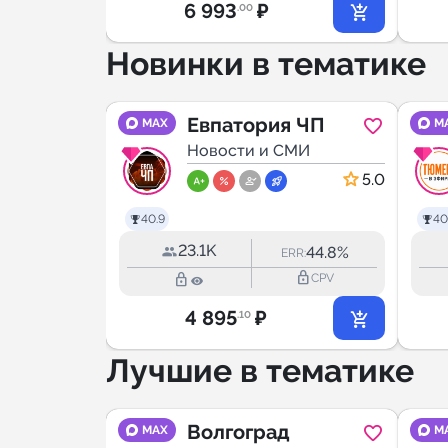
6 993
₽
.00
Новинки в тематике
ive
Евпатория ЧП
MAX
M
МИ
Новости и СМИ
5.0
5.0
40.9
40
23.1K
50.7%
44.8%
RR:
ERR:
lock_outline
lock_outline
lock_outline
CPV
CPV
4 895
₽
.10
Лучшие в тематике
Волгоград
MAX
M