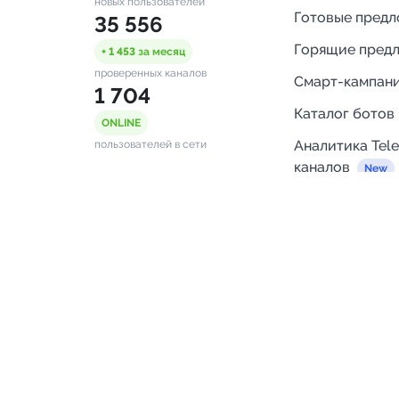
новых пользователей
Готовые пред
35 556
Горящие пред
+ 1 453
за месяц
проверенных каналов
Смарт-кампан
1 704
Каталог ботов
ONLINE
Аналитика Tel
пользователей в сети
каналов
Бот нотифика
Помощь
FAQ
Напишите нам