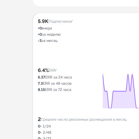
5.9K
Подписчиков*
+0
вчера
+0
за неделю
-3
за месяц
6.4%
ERR*
6.37
ERR за 24 часа
7.3
ERR за 48 часов
8.15
ERR за 72 часа
2
Среднее число рекламных размещений в месяц
0
- 1/24
0
- 2/48
0
- 3/72