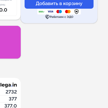
ень:
0.0
handshake
Работаем с ЭДО
2732
377
377.0