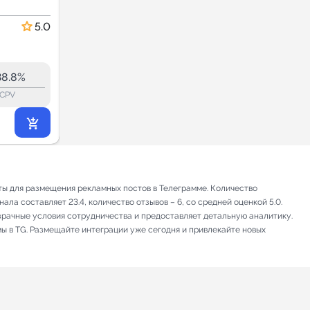
Новгород
Новости и СМИ
5.0
4.9
290.0
280.7
59.2K
38.8%
43.1%
ERR:
lock_outline
lock_outline
lo
CPV
CPV
27 972
₽
.00
ы для размещения рекламных постов в Телеграмме. Количество
ла составляет 23.4, количество отзывов – 6, со средней оценкой 5.0.
зрачные условия сотрудничества и предоставляет детальную аналитику.
мы в TG. Размещайте интеграции уже сегодня и привлекайте новых