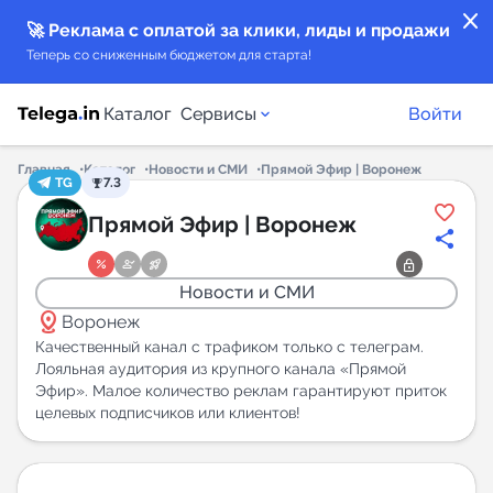
close
🚀 Реклама с оплатой за клики, лиды и продажи
Теперь со сниженным бюджетом для старта!
Каталог
Сервисы
Войти
Главная
Каталог
Новости и СМИ
Прямой Эфир | Воронеж
TG
7.3
Каталог каналов
Прямой Эфир | Воронеж
Каталог ботов
Новости и СМИ
distance
Горящие предложения
Воронеж
Качественный канал с трафиком только с телеграм.
Лояльная аудитория из крупного канала «Прямой
Индекс читаемости каналов в Telegram
Эфир». Малое количество реклам гарантируют приток
New
целевых подписчиков или клиентов!
Аналитика MAX каналов
New