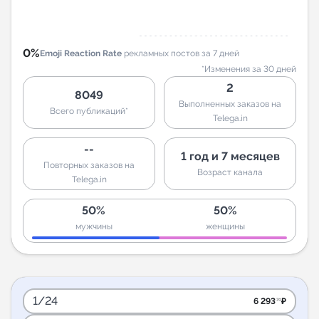
0%
Emoji Reaction Rate
рекламных постов за 7 дней
*Изменения за 30 дней
2
8049
Выполненных заказов на
Всего публикаций*
Telega.in
--
1 год и 7 месяцев
Повторных заказов на
Возраст канала
Telega.in
50%
50%
мужчины
женщины
1/24
6 293
₽
.70