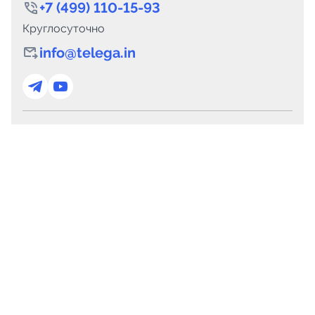
+7 (499) 110-15-93
Круглосуточно
info@telega.in
Для сотрудничества
marketing@telega.in
Для СМИ
pr@telega.in
Техподдержка
Telegram
MAX