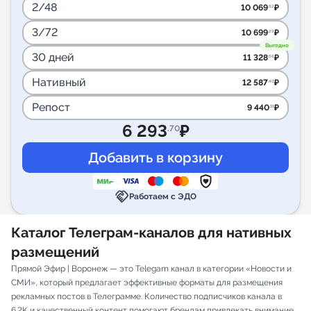
2/48
10 069
₽
.92
3/72
10 699
₽
.29
Выгодно
30 дней
11 328
₽
.66
Нативный
12 587
₽
.40
Репост
9 440
₽
.55
6 293
₽
.70
handshake
Работаем с ЭДО
Каталог Телеграм-каналов для нативных
размещений
Прямой Эфир | Воронеж — это Telegam канал в категории «Новости и
СМИ», который предлагает эффективные форматы для размещения
рекламных постов в Телеграмме. Количество подписчиков канала в
6.2K и качественный контент помогают брендам привлекать внимание