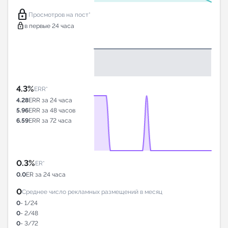
lock
Просмотров на пост*
lock
в первые 24 часа
4.3%
ERR*
4.28
ERR за 24 часа
5.96
ERR за 48 часов
6.59
ERR за 72 часа
0.3%
ER*
0.0
ER за 24 часа
0
Среднее число рекламных размещений в месяц
0
- 1/24
0
- 2/48
0
- 3/72