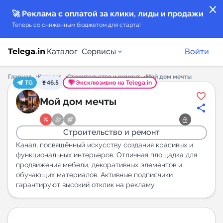
close
🚀 Реклама с оплатой за клики, лиды и продажи
Теперь со сниженным бюджетом для старта!
Каталог
Сервисы
Войти
Главная
Каталог
Строительство и ремонт
Мой дом мечты
TG
46.5
Эксклюзивно на Telega.in
Каталог каналов
Мой дом мечты
Каталог ботов
Строительство и ремонт
Горящие предложения
Канал, посвящённый искусству создания красивых и
функциональных интерьеров. Отличная площадка для
продвижения мебели, декоративных элементов и
Индекс читаемости каналов в Telegram
обучающих материалов. Активные подписчики
New
гарантируют высокий отклик на рекламу
Аналитика MAX каналов
New