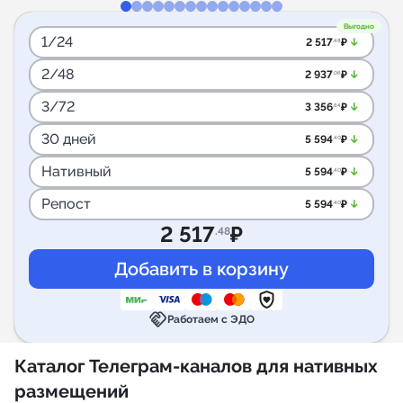
Выгодно
1/24
arrow_downward_alt
2 517
₽
.48
2/48
arrow_downward_alt
2 937
₽
.06
3/72
arrow_downward_alt
3 356
₽
.64
30 дней
arrow_downward_alt
5 594
₽
.40
Нативный
arrow_downward_alt
5 594
₽
.40
Репост
arrow_downward_alt
5 594
₽
.40
2 517
₽
.48
handshake
Работаем с ЭДО
Каталог Телеграм-каналов для нативных
размещений