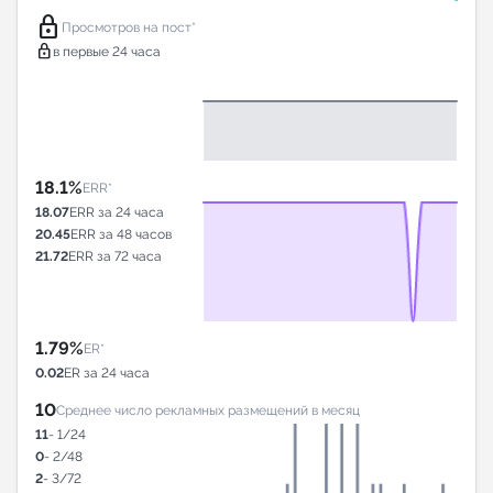
lock
Просмотров на пост*
lock
в первые 24 часа
18.1%
ERR*
18.07
ERR за 24 часа
20.45
ERR за 48 часов
21.72
ERR за 72 часа
1.79%
ER*
0.02
ER за 24 часа
10
Среднее число рекламных размещений в месяц
11
- 1/24
0
- 2/48
2
- 3/72