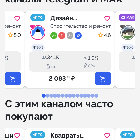
Дизайн
TG
MAX
и ремонт
интерьера|
Строительство и ремонт
Ремонт
5.0
4.6
36.3
36.6
34.1K
4
2.3%
1.0%
ERR:
lock_outline
lock_outline
lock_outli
CPV
CPV
2 083
₽
.91
С этим каналом часто
покупают
души
Квадраты
TG
TG