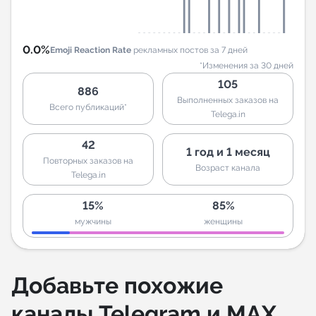
0.0%
Emoji Reaction Rate
рекламных постов за 7 дней
*Изменения за 30 дней
105
886
Выполненных заказов на
Всего публикаций*
Telega.in
42
1 год и 1 месяц
Повторных заказов на
Возраст канала
Telega.in
15%
85%
мужчины
женщины
Добавьте похожие
каналы Telegram и MAX