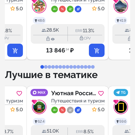
Путешествия
👫🏽🏝
5.0
5.0
48.6
41.9
28.5K
8.
3.8%
11.3%
:
ERR:
utline
lock_outline
lock_outline
lock_outline
CPV
CPV
13 846
₽
1
.14
Лучшие в тематике
Уютная Россия
MAX
TG
 и туризм
| Путешествия
Путешествия и туризм
5.0
5.0
62.4
59.6
51.0K
17
38.7%
8.5%
:
ERR: