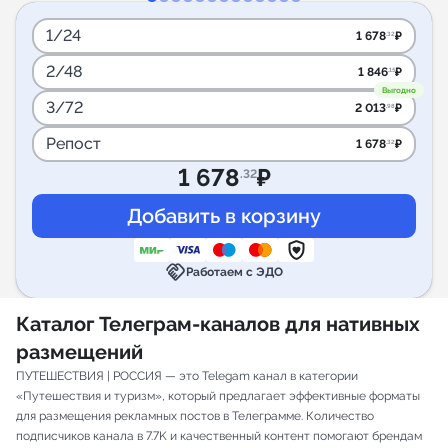
1/24
1 678
₽
.32
2/48
1 846
₽
.15
Выгодно
3/72
2 013
₽
.98
Репост
1 678
₽
.32
1 678
₽
.32
handshake
Работаем с ЭДО
Каталог Телеграм-каналов для нативных
размещений
ПУТЕШЕСТВИЯ | РОССИЯ — это Telegam канал в категории
«Путешествия и туризм», который предлагает эффективные форматы
для размещения рекламных постов в Телеграмме. Количество
подписчиков канала в 7.7K и качественный контент помогают брендам