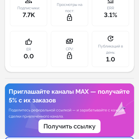
group
monitoring
Просмотры на
Подписчики:
ERR
пост:
Индивидуальное сопровождение
7.7K
3.1%
lock_outline
Аналитика Telegram
update
payments
thumb_up
Публикаций в
CPV:
ER
день:
lock_outline
0.0
1.0
Приглашайте каналы MAX — получайте
5% с их заказов
Поделитесь реферальной ссылкой — и зарабатывайте с каждой
сделки привлечённого канала.
Получить ссылку