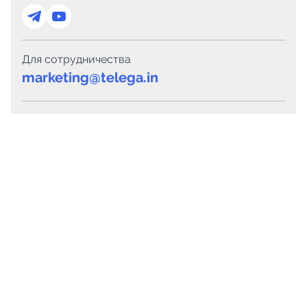
Для сотрудничества
marketing@telega.in
Для СМИ
pr@telega.in
Техподдержка
Telegram
MAX
Сервисы
Каталог каналов