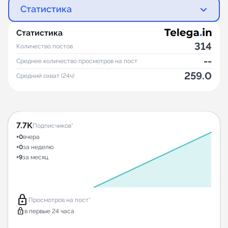
Статистика
Статистика
314
Количество постов
--
Среднее количество просмотров на пост
259.0
Средний охват (24ч)
7.7K
Подписчиков*
+0
вчера
+0
за неделю
+9
за месяц
lock
Просмотров на пост*
lock
в первые 24 часа