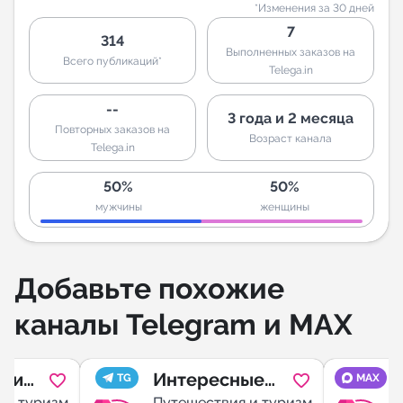
*Изменения за 30 дней
7
314
Выполненных заказов на
Всего публикаций*
Telega.in
--
3 года и 2 месяца
Повторных заказов на
Возраст канала
Telega.in
50%
50%
мужчины
женщины
Добавьте похожие
каналы Telegram и MAX
ские
Интересные
TG
MAX
 и туризм
Путешествия и туризм