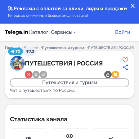
close
🚀 Реклама с оплатой за клики, лиды и продажи
Теперь со сниженным бюджетом для старта!
Каталог
Сервисы
Войти
Главная
Каталог
Путешествия и туризм
ПУТЕШЕСТВИЯ | РОССИЯ
TG
7.3
Каталог каналов
ПУТЕШЕСТВИЯ | РОССИЯ
Каталог ботов
Путешествия и туризм
Горящие предложения
Чат о путешествиях по России.
Индекс читаемости каналов в Telegram
New
Статистика канала
Аналитика MAX каналов
visibility
New