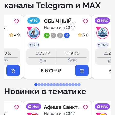
каналы Telegram и MAX
ОБЫЧНЫЙ
TG
MAX
СМИ
СТАВРОПОЛЬ
Новости и СМИ
ра и
4.9
5.0
рско
168.8
237.6
73.7K
20.
5.8%
5.4%
R:
ERR:
outline
lock_outline
lock_outline
lock_outline
CPV
CPV
8 671
₽
5 
.32
Новинки в тематике
Афиша Санкт-
MAX
MAX
Й
СМИ
Петербург
Новости и СМИ