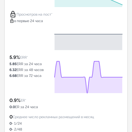
lock
Просмотров на пост*
lock
в первые 24 часа
5.9%
ERR*
5.85
ERR за 24 часа
6.32
ERR за 48 часов
6.68
ERR за 72 часа
0.9%
ER*
0.0
ER за 24 часа
0
Среднее число рекламных размещений в месяц
0
- 1/24
0
- 2/48