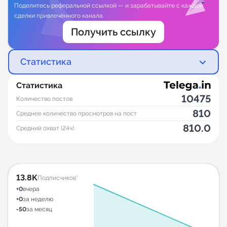
Поделитесь реферальной ссылкой — и зарабатывайте с каждой
сделки привлечённого канала.
Получить ссылку
Статистика
Статистика
10475
Количество постов
810
Среднее количество просмотров на пост
810.0
Средний охват (24ч)
13.8K
Подписчиков*
+0
вчера
+0
за неделю
-50
за месяц