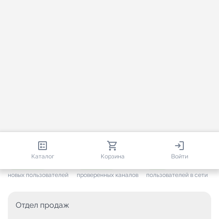
813 475
35 448
2 525
Каталог
Корзина
Войти
+ 7 607
за месяц
+ 1 430
за месяц
ONLINE
новых пользователей
проверенных каналов
пользователей в сети
Отдел продаж