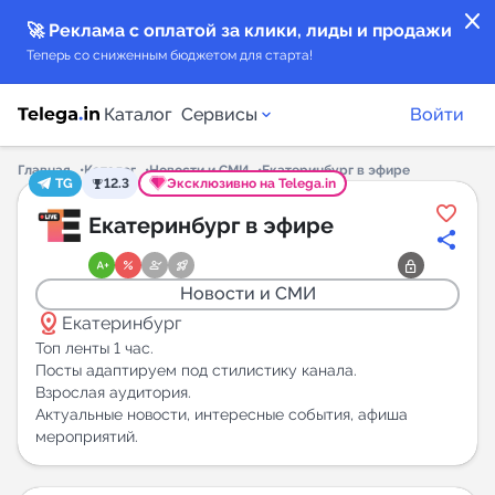
close
🚀 Реклама с оплатой за клики, лиды и продажи
Теперь со сниженным бюджетом для старта!
Каталог
Сервисы
Войти
Главная
Каталог
Новости и СМИ
Екатеринбург в эфире
TG
12.3
Эксклюзивно на Telega.in
Каталог каналов
Екатеринбург в эфире
Каталог ботов
Новости и СМИ
distance
Горящие предложения
Екатеринбург
Топ ленты 1 час.
Посты адаптируем под стилистику канала.
Индекс читаемости каналов в Telegram
Взрослая аудитория.
New
Актуальные новости, интересные события, афиша
мероприятий.
Аналитика MAX каналов
New