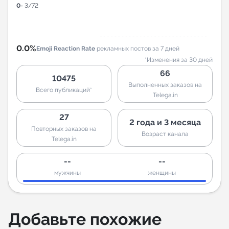
0
- 3/72
0.0%
Emoji Reaction Rate
рекламных постов за 7 дней
*Изменения за 30 дней
66
10475
Выполненных заказов на
Всего публикаций*
Telega.in
27
2 года и 3 месяца
Повторных заказов на
Возраст канала
Telega.in
--
--
мужчины
женщины
Добавьте похожие