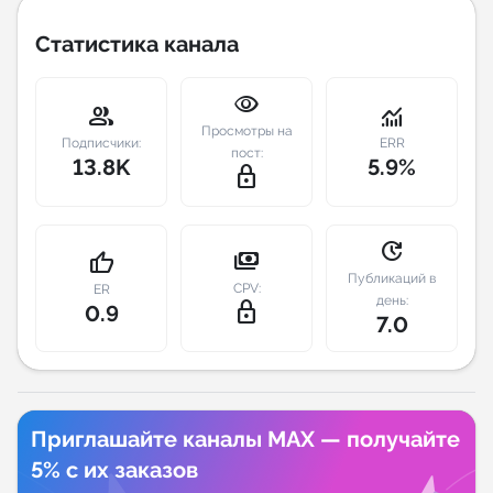
Статистика канала
Индивидуальное сопровождение
visibility
Аналитика Telegram
group
monitoring
Просмотры на
Подписчики:
ERR
пост:
13.8K
5.9%
lock_outline
update
payments
thumb_up
Публикаций в
CPV:
ER
день:
lock_outline
0.9
7.0
Приглашайте каналы MAX — получайте
5% с их заказов