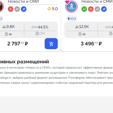
Новости и СМИ
Новости и СМИ
5.0
.2
43.3
9.8K
12.5K
44.5%
ERR:
ERR:
lock_outline
lock_outline
lock_outline
lock_outline
CPV
2 797
₽
3 496
₽
.20
.50
ативных размещений
канал в категории «Новости и СМИ», который предлагает эффективные форма
ют брендам привлекать внимание аудитории и увеличивать охват. Рейтинг кана
elega.in, выбрав удобный формат размещения. Платформа обеспечивает про
лненных заявок канал зарекомендовал себя как надежный партнер для рекла