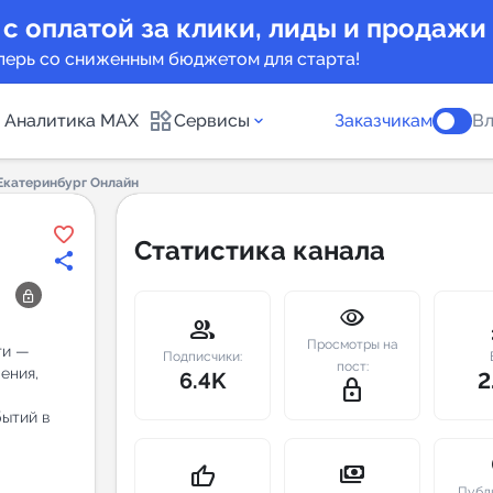
 с оплатой за клики, лиды и продажи
перь со сниженным бюджетом для старта!
Аналитика MAX
Сервисы
Заказчикам
Вл
 Екатеринбург Онлайн
каналов
Каталог б
Статистика канала
Индекс чи
visibility
 предложения
Telegram
group
m
Просмотры на
ти —
New
Подписчики:
пост:
ения,
6.4K
2
lock_outline
Индивиду
бытий в
а MAX каналов
сопровож
u
payments
thumb_up
Публ