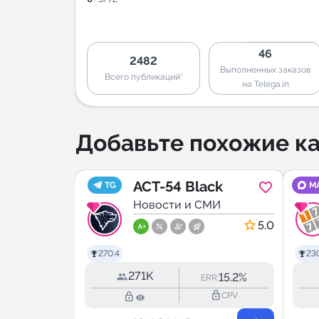
46
2482
Выполненных заказов
Всего публикаций*
на Telega.in
Добавьте похожие ка
ербург
ACT-54 Black
TG
M
ve
МИ
Новости и СМИ
5.0
5.0
270.4
23
271K
8.1%
15.2%
ERR:
ERR:
lock_outline
lock_outline
lock_outline
CPV
CPV