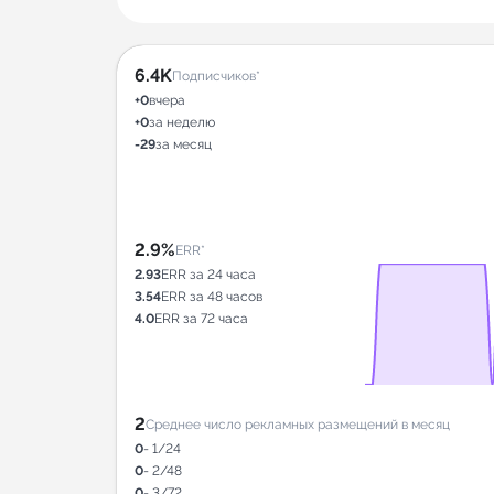
6.4K
Подписчиков*
+0
вчера
+0
за неделю
-29
за месяц
2.9%
ERR*
2.93
ERR за 24 часа
3.54
ERR за 48 часов
4.0
ERR за 72 часа
2
Среднее число рекламных размещений в месяц
0
- 1/24
0
- 2/48
0
- 3/72