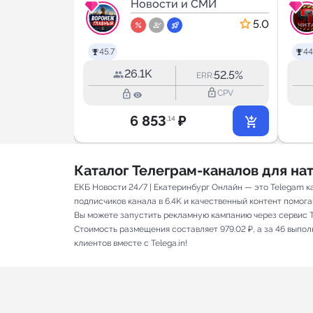
МИ
ГЛАВНЫЙ
Новости и СМИ
5.0
5.0
45.7
44
26.1K
54.2%
52.5%
RR:
ERR:
lock_outline
lock_outline
lock_outline
CPV
CPV
6 853
₽
.14
Каталог Телеграм-каналов для н
ЕКБ Новости 24/7 | Екатеринбург Онлайн — это Telegam 
подписчиков канала в 6.4K и качественный контент помога
Вы можете запустить рекламную кампанию через сервис T
Стоимость размещения составляет 979.02 ₽, а за 46 выпо
клиентов вместе с Telega.in!