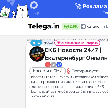
🚀 Реклама
Те
2.5K
Каталог
Главная
Каталог
Новости и СМИ
ЕКБ Новости 24/7 |
TG
29.2
Эксклюзивно на Telega.in
Каталог 
ЕКБ Новости 24/7 |
Екатеринбург Онлайн
Горящие
distance
Новости и СМИ
Екатеринбург
Новости Екатеринбурга и Свердловской облас
только проверенные факты. Ежедневные обновл
экстренные новости, репортажи о жизни ЕКБ.
Подписывайтесь, чтобы всегда быть в курсе со
Аналитик
Екатеринбурге.
New