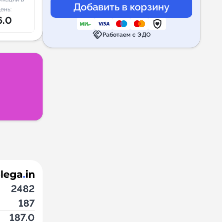
ень:
6.0
handshake
Работаем с ЭДО
2482
187
187.0