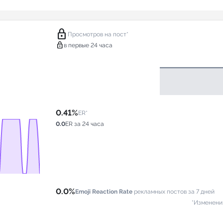
lock
Просмотров на пост*
lock
в первые 24 часа
0.41%
ER*
0.0
ER за 24 часа
0.0%
Emoji Reaction Rate
рекламных постов за 7 дней
*Изменени