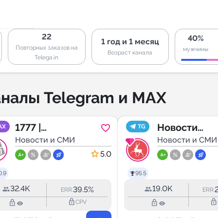
22
40%
1 год и 1 месяц
Повторных заказов на
мужчины
Возраст канала
Telega.in
налы Telegram и MAX
1777 |
Новости
AX
TG
Ставрополь и
Новости и СМИ
Нижегородс
Новости и СМИ
Ставропольский
области
5.0
край
0.9
95.5
32.4K
19.0K
39.5%
ERR:
ERR:
lock_outline
lock_outline
lock_outline
lock_outline
CPV