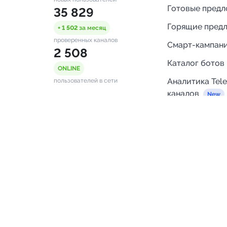
Готовые пред
35 829
Горящие пред
+ 1 502
за месяц
проверенных каналов
Смарт-кампан
2 508
Каталог ботов
ONLINE
Аналитика Tel
пользователей в сети
каналов
Бот нотифика
Помощь
FAQ
Напишите нам