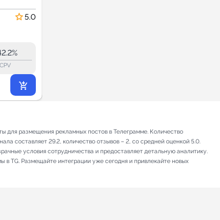
Новости и СМИ
5.0
5.0
42.1
39.9
33.0K
42.2%
33.1%
ERR:
lock_outline
lock_outline
lo
CPV
CPV
20 979
₽
.00
ты для размещения рекламных постов в Телеграмме. Количество
ла составляет 29.2, количество отзывов – 2, со средней оценкой 5.0.
зрачные условия сотрудничества и предоставляет детальную аналитику.
мы в TG. Размещайте интеграции уже сегодня и привлекайте новых