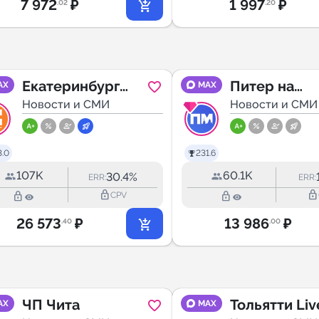
7 972
₽
1 997
₽
.02
.20
Екатеринбург
Питер на
AX
MAX
Первый
Новости и СМИ
максималках
Новости и СМИ
Санкт-Пете
3.0
231.6
107K
60.1K
30.4%
ERR:
ERR:
lock_outline
lock_outline
lock_outline
lock_outline
CPV
26 573
₽
13 986
₽
.40
.00
ЧП Чита
Тольятти Liv
AX
MAX