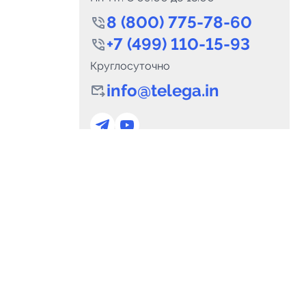
8 (800) 775-78-60
+7 (499) 110-15-93
Круглосуточно
info@telega.in
0
Каналов:
Подпи
0
₽
delete_forever
Итого:
.00
Для сотрудничества
и
marketing@telega.in
Для СМИ
альных
pr@telega.in
Техподдержка