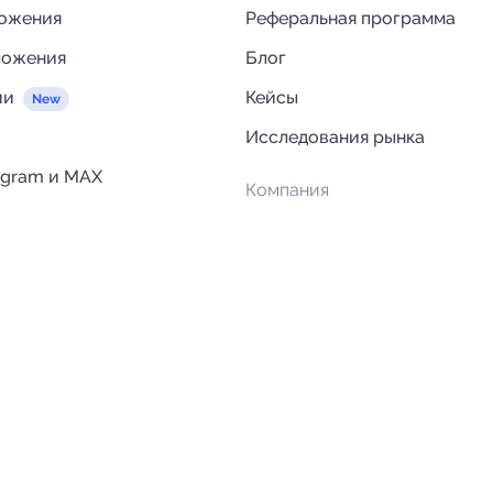
ложения
Реферальная программа
ложения
Блог
ии
Кейсы
Исследования рынка
egram и MAX
Компания
Отзывы о Telega.in
ций
Информация о безопасност
Возврат средств
Гарантии
Политика обработки персон
данных
Вакансии