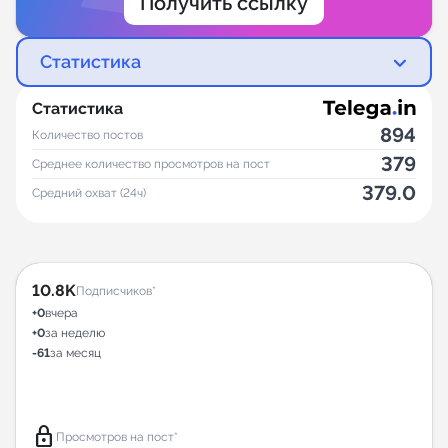
Получить ссылку
Статистика
Статистика
894
Количество постов
379
Среднее количество просмотров на пост
379.0
Средний охват (24ч)
10.8K
Подписчиков*
+0
вчера
+0
за неделю
-61
за месяц
lock
Просмотров на пост*