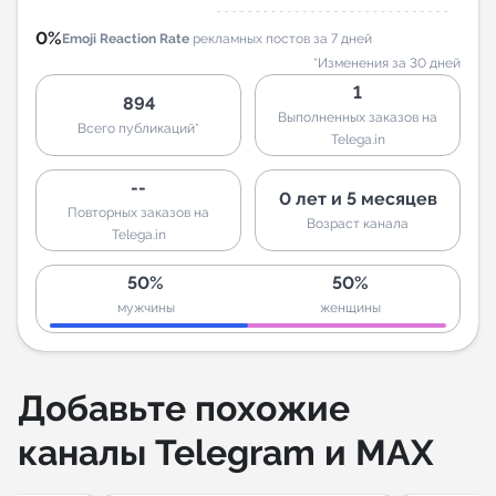
0%
Emoji Reaction Rate
рекламных постов за 7 дней
*Изменения за 30 дней
1
894
Выполненных заказов на
Всего публикаций*
Telega.in
--
0 лет и 5 месяцев
Повторных заказов на
Возраст канала
Telega.in
50%
50%
мужчины
женщины
Добавьте похожие
каналы Telegram и MAX