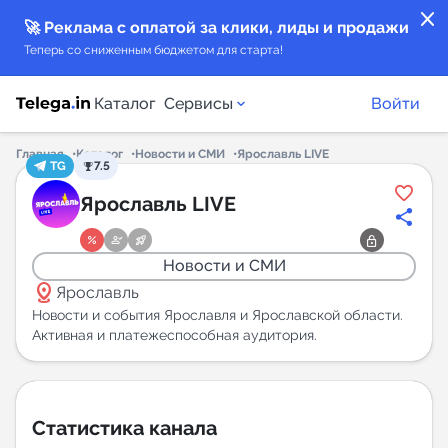
close
🚀 Реклама с оплатой за клики, лиды и продажи
Теперь со сниженным бюджетом для старта!
Каталог
Сервисы
Войти
Главная
Каталог
Новости и СМИ
Ярославль LIVE
TG
7.5
Каталог каналов
Ярославль LIVE
Каталог ботов
Новости и СМИ
distance
Горящие предложения
Ярославль
Новости и события Ярославля и Ярославской области.
Активная и платежеспособная аудитория.
Индекс читаемости каналов в Telegram
New
Аналитика MAX каналов
Статистика канала
New