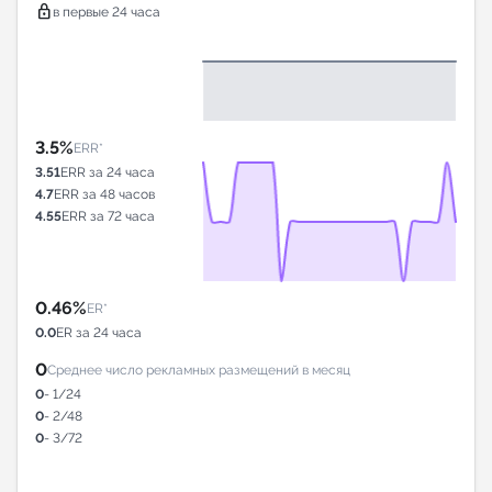
lock
в первые 24 часа
3.5%
ERR*
3.51
ERR за 24 часа
4.7
ERR за 48 часов
4.55
ERR за 72 часа
0.46%
ER*
0.0
ER за 24 часа
0
Среднее число рекламных размещений в месяц
0
- 1/24
0
- 2/48
0
- 3/72