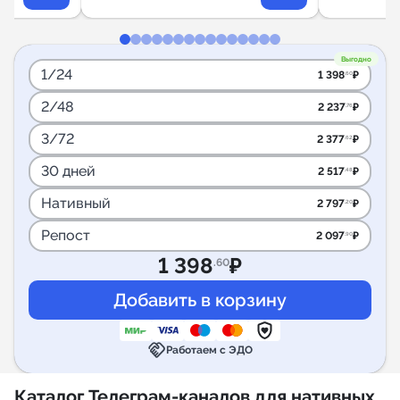
Выгодно
1/24
1 398
₽
.60
2/48
2 237
₽
.76
3/72
2 377
₽
.62
30 дней
2 517
₽
.48
Нативный
2 797
₽
.20
Репост
2 097
₽
.90
1 398
₽
.60
handshake
Работаем с ЭДО
Каталог Телеграм-каналов для нативных