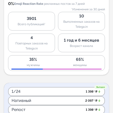
0%
Emoji Reaction Rate
рекламных постов за 7 дней
*Изменения за 30 дней
10
3901
Выполненных заказов на
Всего публикаций*
Telega.in
4
1 год и 6 месяцев
Повторных заказов на
Возраст канала
Telega.in
35%
65%
мужчины
женщины
Выгодно
1/24
arrow_downward_alt
1 398
₽
.60
Нативный
arrow_downward_alt
2 097
₽
.90
Репост
arrow_downward_alt
1 398
₽
.60