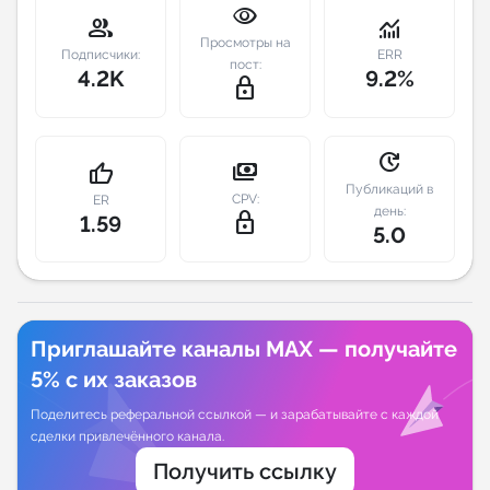
visibility
group
monitoring
Индивидуальное сопровождение
Просмотры на
Подписчики:
ERR
пост:
4.2K
9.2%
lock_outline
Аналитика Telegram
update
payments
thumb_up
Публикаций в
CPV:
ER
день:
lock_outline
1.59
5.0
Приглашайте каналы MAX — получайте
5% с их заказов
Поделитесь реферальной ссылкой — и зарабатывайте с каждой
сделки привлечённого канала.
Получить ссылку