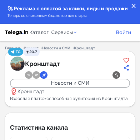
close
🚀 Реклама с оплатой за клики, лиды и продажи
Теперь со сниженным бюджетом для старта!
Каталог
Сервисы
Войти
Главная
Каталог
Новости и СМИ
Кронштадт
TG
20.7
Каталог каналов
Кронштадт
Каталог ботов
Новости и СМИ
distance
Горящие предложения
Кронштадт
Взрослая платежеспособная аудитория из Кронштадта
Индекс читаемости каналов в Telegram
New
Статистика канала
Аналитика MAX каналов
New