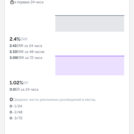
lock
в первые 24 часа
2.4%
ERR*
2.41
ERR за 24 часа
2.33
ERR за 48 часов
3.09
ERR за 72 часа
1.02%
ER*
0.0
ER за 24 часа
0
Среднее число рекламных размещений в месяц
0
- 1/24
0
- 2/48
0
- 3/72