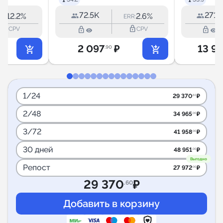
72.5K
271K
12.2%
2.6%
RR:
ERR:
lock_outline
lock_outline
lock_outline
lock_outline
CPV
CPV
2 097
₽
13 9
.90
1/24
29 370
₽
.60
2/48
34 965
₽
.00
3/72
41 958
₽
.00
30 дней
48 951
₽
.00
Выгодно
Репост
27 972
₽
.00
29 370
₽
.60