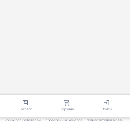
813 581
35 443
1 063
Каталог
Корзина
Войти
+ 7 567
за месяц
+ 1 417
за месяц
ONLINE
новых пользователей
проверенных каналов
пользователей в сети