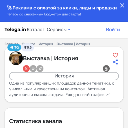
close
🚀 Реклама с оплатой за клики, лиды и продажи
Теперь со сниженным бюджетом для старта!
Каталог
Сервисы
Войти
Главная
Каталог
История
Выставка | История
TG
6.5
Каталог каналов
Выставка | История
Каталог ботов
История
Горящие предложения
Одна из популярнейших площадок данной тематики, с
уникальным и качественным контентом. Активная
аудитория и высокая отдача. Ежедневный трафик 📈
Индекс читаемости каналов в Telegram
New
Аналитика MAX каналов
Статистика канала
New