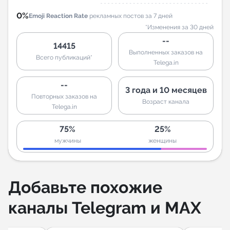
0%
Emoji Reaction Rate
рекламных постов за 7 дней
*Изменения за 30 дней
--
14415
Выполненных заказов на
Всего публикаций*
Telega.in
--
3 года и 10 месяцев
Повторных заказов на
Возраст канала
Telega.in
75%
25%
мужчины
женщины
Добавьте похожие
каналы Telegram и MAX