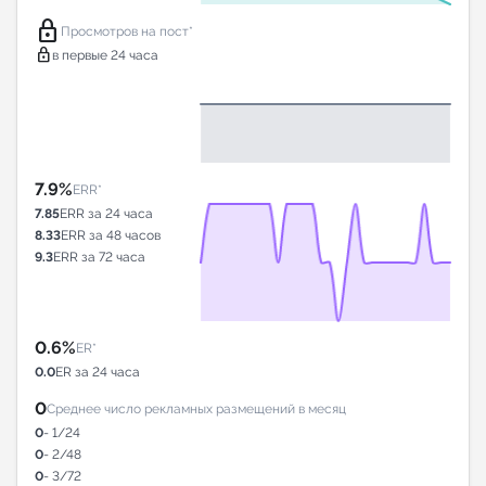
lock
Просмотров на пост*
lock
в первые 24 часа
7.9%
ERR*
7.85
ERR за 24 часа
8.33
ERR за 48 часов
9.3
ERR за 72 часа
0.6%
ER*
0.0
ER за 24 часа
0
Среднее число рекламных размещений в месяц
0
- 1/24
0
- 2/48
0
- 3/72