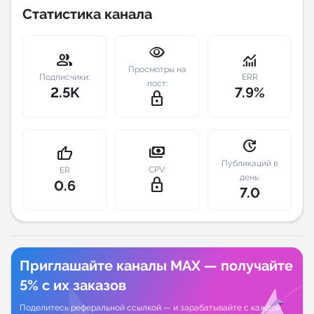
Статистика канала
Индивидуальное сопровождение
visibility
group
monitoring
Аналитика Telegram
Просмотры на
Подписчики:
ERR
пост:
2.5K
7.9%
lock_outline
update
payments
thumb_up
Публикаций в
CPV:
ER
день:
lock_outline
0.6
7.0
Приглашайте каналы MAX — получайте
5% с их заказов
Поделитесь реферальной ссылкой — и зарабатывайте с каждой