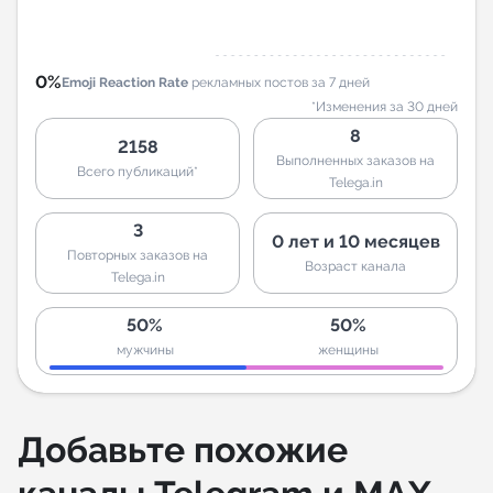
0%
Emoji Reaction Rate
рекламных постов за 7 дней
*Изменения за 30 дней
8
2158
Выполненных заказов на
Всего публикаций*
Telega.in
3
0 лет и 10 месяцев
Повторных заказов на
Возраст канала
Telega.in
50%
50%
мужчины
женщины
Добавьте похожие