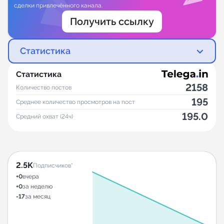
сделки привлечённого канала.
Получить ссылку
Статистика
Статистика
2158
Количество постов
195
Среднее количество просмотров на пост
195.0
Средний охват (24ч)
2.5K
Подписчиков*
+0
вчера
+0
за неделю
-17
за месяц