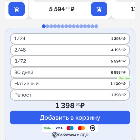
5 594
₽
11
.40
1/24
1 398
₽
.60
2/48
4 195
₽
.80
3/72
5 594
₽
.40
30 дней
6 993
₽
.00
Выгодно
Нативный
1 400
₽
.00
Репост
1 398
₽
.60
1 398
₽
.60
handshake
Работаем с ЭДО