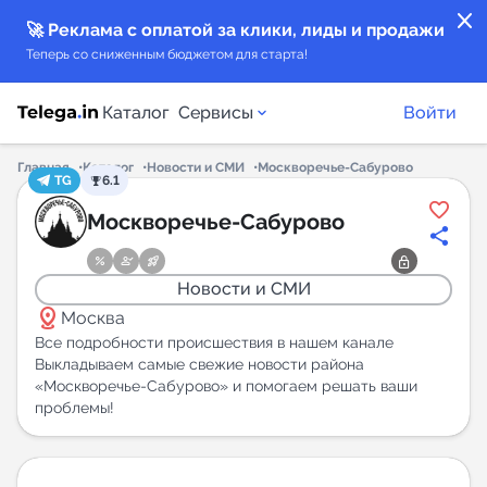
close
🚀 Реклама с оплатой за клики, лиды и продажи
Теперь со сниженным бюджетом для старта!
Каталог
Сервисы
Войти
Главная
Каталог
Новости и СМИ
Москворечье-Сабурово
TG
6.1
Каталог каналов
Москворечье-Сабурово
Каталог ботов
Новости и СМИ
distance
Горящие предложения
Москва
Все подробности происшествия в нашем канале
Выкладываем самые свежие новости района
Индекс читаемости каналов в Telegram
«Москворечье-Сабурово» и помогаем решать ваши
New
проблемы!
Аналитика MAX каналов
New