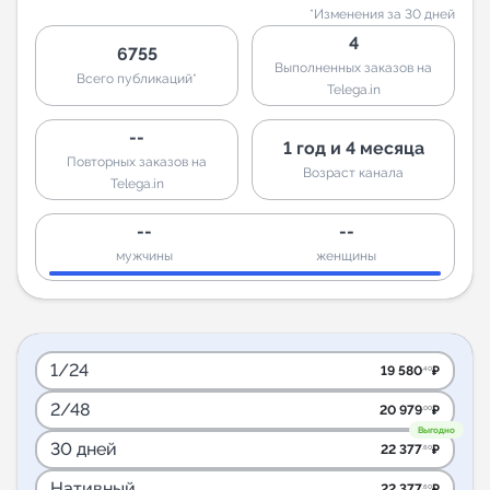
*Изменения за 30 дней
4
6755
Выполненных заказов на
Всего публикаций*
Telega.in
--
1 год и 4 месяца
Повторных заказов на
Возраст канала
Telega.in
--
--
мужчины
женщины
1/24
19 580
₽
.40
2/48
20 979
₽
.00
Выгодно
30 дней
22 377
₽
.60
Нативный
22 377
₽
.60