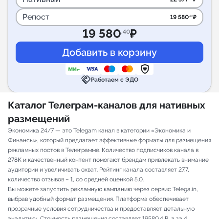
Репост
19 580
₽
.40
19 580
₽
.40
handshake
Работаем с ЭДО
Каталог Телеграм-каналов для нативных
размещений
Экономика 24/7 — это Telegam канал в категории «Экономика и
Финансы», который предлагает эффективные форматы для размещения
рекламных постов в Телеграмме. Количество подписчиков канала в
278K и качественный контент помогают брендам привлекать внимание
аудитории и увеличивать охват. Рейтинг канала составляет 27.7,
количество отзывов – 1, со средней оценкой 5.0.
Вы можете запустить рекламную кампанию через сервис Telega.in,
выбрав удобный формат размещения. Платформа обеспечивает
прозрачные условия сотрудничества и предоставляет детальную
аналитику. Стоимость размещения составляет 19580.4 ₽, а за 4