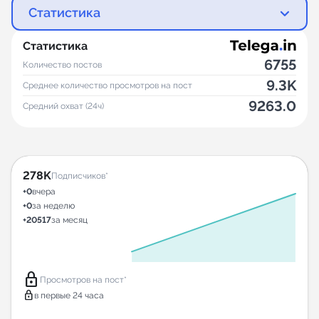
Статистика
Статистика
6755
Количество постов
9.3K
Среднее количество просмотров на пост
9263.0
Средний охват (24ч)
278K
Подписчиков*
+0
вчера
+0
за неделю
+20517
за месяц
lock
Просмотров на пост*
lock
в первые 24 часа