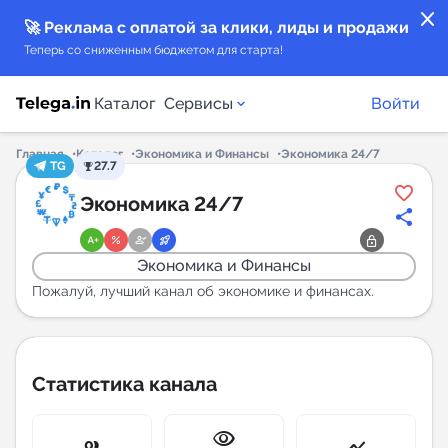
close
🚀 Реклама с оплатой за клики, лиды и продажи
Теперь со сниженным бюджетом для старта!
Каталог
Сервисы
Войти
Главная
Каталог
Экономика и Финансы
Экономика 24/7
TG
27.7
Каталог каналов
Экономика 24/7
Каталог ботов
Экономика и Финансы
Горящие предложения
Пожалуй, лучший канал об экономике и финансах.
Индекс читаемости каналов в Telegram
New
Статистика канала
Аналитика MAX каналов
visibility
New