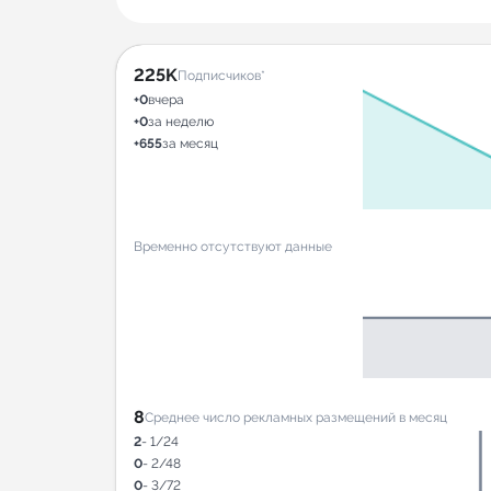
225K
Подписчиков*
+0
вчера
+0
за неделю
+655
за месяц
Временно отсутствуют данные
8
Среднее число рекламных размещений в месяц
2
- 1/24
0
- 2/48
0
- 3/72