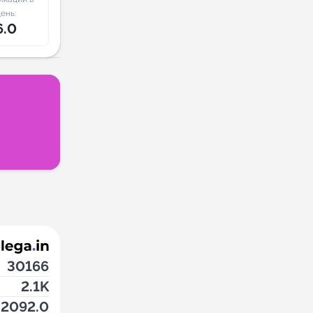
ень:
6.0
30166
2.1K
2092.0