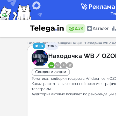
🚀 Реклама
Те
2.3K
Каталог
Главная
Каталог
Скидки и акции
Находочка WB / O
TG
36.6
Каталог 
Находочка WB / OZO
Скидки и акции
Горящие
Тематика: подборки товаров с Wildberries и OZ
Канал растет на качественной рекламе, трафик
телеграмм.
Аудитория активно покупает по рекомендации а
Аналитик
New