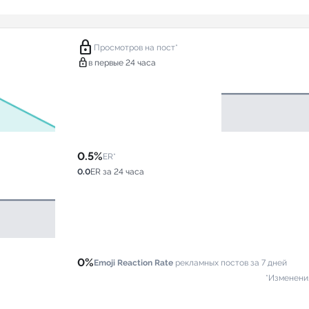
lock
Просмотров на пост*
lock
в первые 24 часа
0.5%
ER*
0.0
ER за 24 часа
0%
Emoji Reaction Rate
рекламных постов за 7 дней
*Изменени