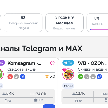
3 года и 9
63
5%
месяцев
Повторных заказов на
мужчины
Telega.in
Возраст канала
налы Telegram и MAX
Komsagram •
WB - OZON
AX
TG
Объявления
Скидки и акции
скидки до 9
Скидки и акции
🔥
5.0
.3
543.5
5.4K
137K
34.0%
ERR:
ERR:
lock_outline
lock_outline
lock_outline
lock_outline
CPV