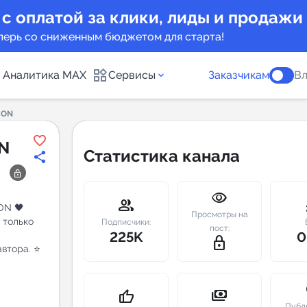
 с оплатой за клики, лиды и продажи
перь со сниженным бюджетом для старта!
Аналитика MAX
Сервисы
Заказчикам
Вл
ZON
каналов
Каталог б
N
Статистика канала
Индекс чи
visibility
 предложения
Telegram
group
m
ON 🖤
Просмотры на
 только
New
Подписчики:
пост:
225K
0
lock_outline
втора. ⭐️
Индивиду
а MAX каналов
сопровож
u
payments
thumb_up
Публ