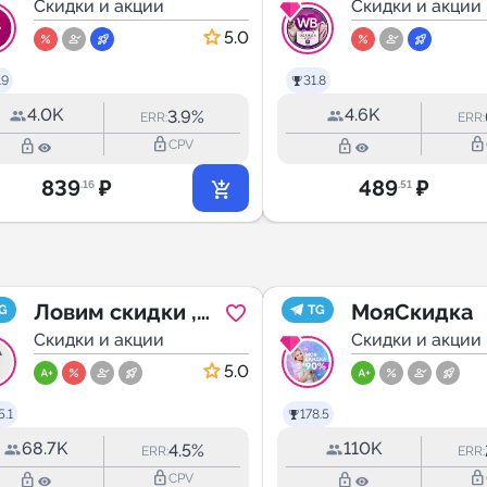
Скидки и акции
Скидки и акции
5.0
.9
31.8
4.0K
4.6K
3.9%
ERR:
ERR:
lock_outline
lock_outline
lock_outline
lock_outline
CPV
839
₽
489
₽
.16
.51
Ловим скидки ,
МояСкидка
G
TG
промокоды,
Скидки и акции
Скидки и акции
распродажи,
5.0
wildberries ,ozon
.1
178.5
68.7K
110K
4.5%
ERR:
ERR:
lock_outline
lock_outline
lock_outline
lock_outline
CPV