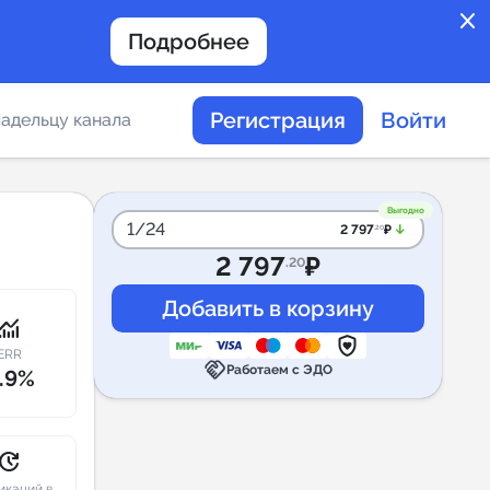
close
Подробнее
Регистрация
Войти
адельцу канала
отов
Выгодно
1/24
arrow_downward_alt
2 797
₽
.20
2 797
₽
.20
таемости каналов в
onitoring
ERR
handshake
Работаем с ЭДО
.9%
альное
дение
pdate
икаций в