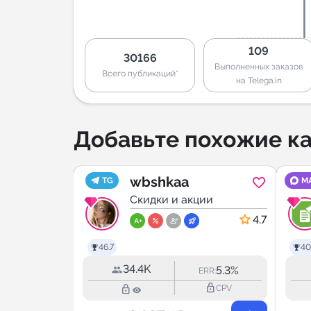
109
30166
Выполненных заказов
Всего публикаций*
на Telega.in
Добавьте похожие ка
я дома
wbshkaa
TG
M
ies и
ии
Скидки и акции
сс |
4.8
4.7
goods
46.7
40
34.4K
1.4%
5.3%
ERR:
ERR:
lock_outline
lock_outline
lock_outline
CPV
CPV