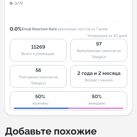
0
- 3/72
0.0%
Emoji Reaction Rate
рекламных постов за 7 дней
*Изменения за 30 дней
97
11269
Выполненных заказов на
Всего публикаций*
Telega.in
56
2 года и 2 месяца
Повторных заказов на
Возраст канала
Telega.in
50%
50%
мужчины
женщины
Добавьте похожие