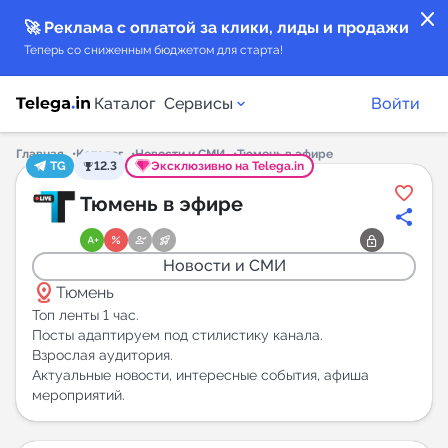
close
🚀 Реклама с оплатой за клики, лиды и продажи
Теперь со сниженным бюджетом для старта!
Каталог
Сервисы
Войти
Главная
Каталог
Новости и СМИ
Тюмень в эфире
TG
12.3
Эксклюзивно на Telega.in
Каталог каналов
Тюмень в эфире
Каталог ботов
Новости и СМИ
distance
Горящие предложения
Тюмень
Топ ленты 1 час.
Посты адаптируем под стилистику канала.
Индекс читаемости каналов в Telegram
Взрослая аудитория.
New
Актуальные новости, интересные события, афиша
мероприятий.
Аналитика MAX каналов
New