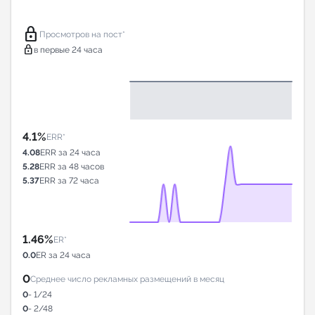
lock
Просмотров на пост*
lock
в первые 24 часа
4.1%
ERR*
4.08
ERR за 24 часа
5.28
ERR за 48 часов
5.37
ERR за 72 часа
1.46%
ER*
0.0
ER за 24 часа
0
Среднее число рекламных размещений в месяц
0
- 1/24
0
- 2/48