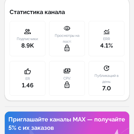
Статистика канала
Индивидуальное сопровождение
visibility
Аналитика Telegram
group
monitoring
Просмотры на
Подписчики:
ERR
пост:
8.9K
4.1%
lock_outline
update
payments
thumb_up
Публикаций в
CPV:
ER
день:
lock_outline
1.46
7.0
Приглашайте каналы MAX — получайте
5% с их заказов