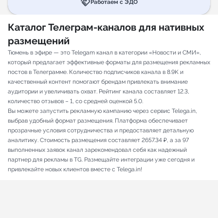
handshake
Работаем с ЭДО
Каталог Телеграм-каналов для нативных
размещений
Тюмень в эфире — это Telegam канал в категории «Новости и СМИ»,
который предлагает эффективные форматы для размещения рекламных
постов в Телеграмме. Количество подписчиков канала в 8.9K и
качественный контент помогают брендам привлекать внимание
аудитории и увеличивать охват. Рейтинг канала составляет 12.3,
количество отзывов – 1, со средней оценкой 5.0.
Вы можете запустить рекламную кампанию через сервис Telega.in,
выбрав удобный формат размещения. Платформа обеспечивает
прозрачные условия сотрудничества и предоставляет детальную
аналитику. Стоимость размещения составляет 2657.34 ₽, а за 97
выполненных заявок канал зарекомендовал себя как надежный
партнер для рекламы в TG. Размещайте интеграции уже сегодня и
привлекайте новых клиентов вместе с Telega.in!