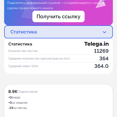
Поделитесь реферальной ссылкой — и зарабатывайте с каждой
сделки привлечённого канала.
Получить ссылку
Статистика
Статистика
11269
Количество постов
364
Среднее количество просмотров на пост
364.0
Средний охват (24ч)
8.9K
Подписчиков*
+0
вчера
+0
за неделю
-24
за месяц