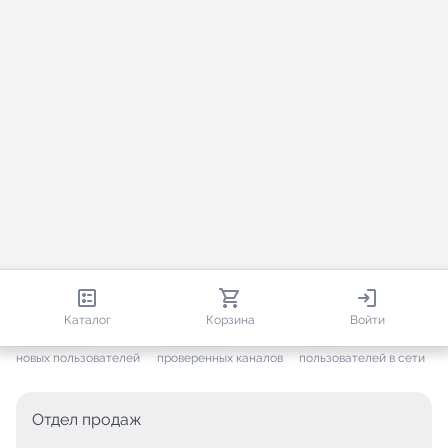
813 161
35 757
2 473
Каталог
Корзина
Войти
+ 7 705
за месяц
+ 1 448
за месяц
ONLINE
новых пользователей
проверенных каналов
пользователей в сети
Отдел продаж