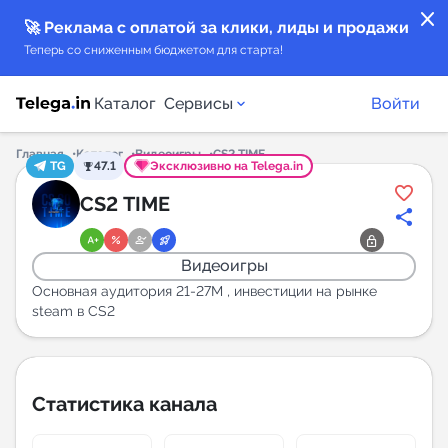
close
🚀 Реклама с оплатой за клики, лиды и продажи
Теперь со сниженным бюджетом для старта!
Каталог
Сервисы
Войти
Главная
Каталог
Видеоигры
CS2 TIME
TG
47.1
Эксклюзивно на Telega.in
Каталог каналов
CS2 TIME
Каталог ботов
Видеоигры
Горящие предложения
Основная аудитория 21-27М , инвестиции на рынке
steam в CS2
Индекс читаемости каналов в Telegram
New
Статистика канала
Аналитика MAX каналов
New