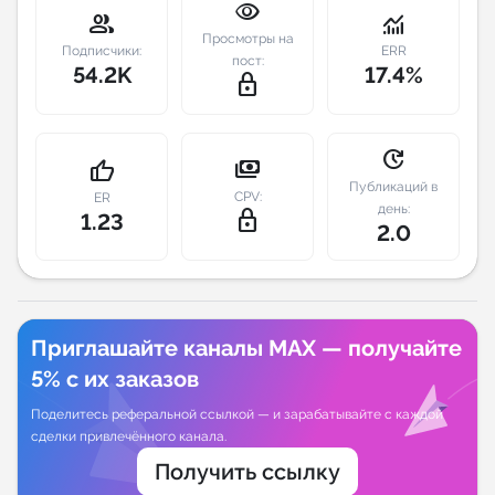
visibility
group
monitoring
Просмотры на
Индивидуальное сопровождение
Подписчики:
ERR
пост:
54.2K
17.4%
lock_outline
Аналитика Telegram
update
payments
thumb_up
Публикаций в
CPV:
ER
день:
lock_outline
1.23
2.0
Приглашайте каналы MAX — получайте
5% с их заказов
Поделитесь реферальной ссылкой — и зарабатывайте с каждой
сделки привлечённого канала.
Получить ссылку