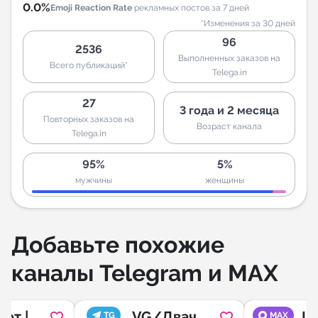
0.0%
Emoji Reaction Rate
рекламных постов за 7 дней
*Изменения за 30 дней
96
2536
Выполненных заказов на
Всего публикаций*
Telega.in
27
3 года и 2 месяца
Повторных заказов на
Возраст канала
Telega.in
95%
5%
мужчины
женщины
Добавьте похожие
каналы Telegram и MAX
фт |
VG/Двач
L
TG
MAX