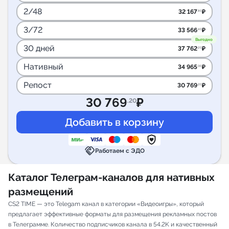
2/48
32 167
₽
.80
3/72
33 566
₽
.40
Выгодно
30 дней
37 762
₽
.20
Нативный
34 965
₽
.00
Репост
30 769
₽
.20
30 769
₽
.20
handshake
Работаем с ЭДО
Каталог Телеграм-каналов для нативных
размещений
CS2 TIME — это Telegam канал в категории «Видеоигры», который
предлагает эффективные форматы для размещения рекламных постов
в Телеграмме. Количество подписчиков канала в 54.2K и качественный