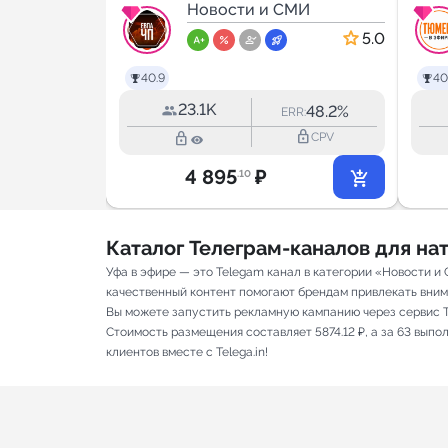
МИ
Новости и СМИ
5.0
5.0
40.9
40
23.1K
50.9%
48.2%
R:
ERR:
lock_outline
lock_outline
lock_outline
CPV
CPV
4 895
₽
.10
Каталог Телеграм-каналов для н
Уфа в эфире — это Telegam канал в категории «Новости и
качественный контент помогают брендам привлекать вниман
Вы можете запустить рекламную кампанию через сервис T
Стоимость размещения составляет 5874.12 ₽, а за 63 вып
клиентов вместе с Telega.in!