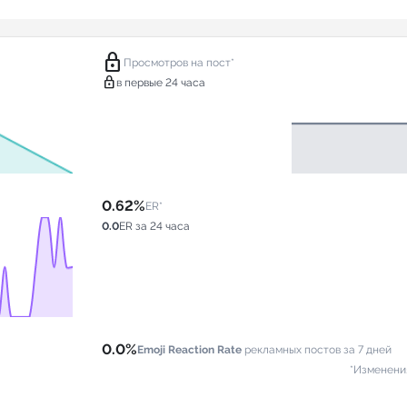
lock
Просмотров на пост*
lock
в первые 24 часа
0.62%
ER*
0.0
ER за 24 часа
0.0%
Emoji Reaction Rate
рекламных постов за 7 дней
*Изменени