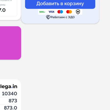
ень:
7.0
handshake
Работаем с ЭДО
10340
873
873.0