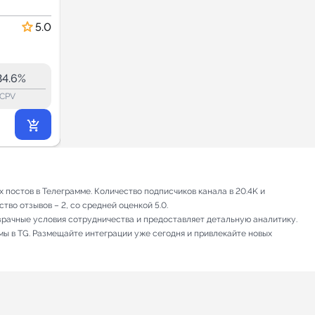
Новости и СМИ
5.0
5.0
39.6
39.0
43.8K
34.6%
63.0%
ERR:
lock_outline
lock_outline
lo
CPV
CPV
6 993
₽
.00
постов в Телеграмме. Количество подписчиков канала в 20.4K и
тво отзывов – 2, со средней оценкой 5.0.
зрачные условия сотрудничества и предоставляет детальную аналитику.
мы в TG. Размещайте интеграции уже сегодня и привлекайте новых