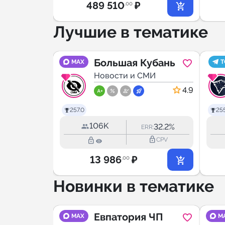
489 510
₽
.00
Лучшие в тематике
 |
Большая Кубань
MAX
T
МИ
Новости и СМИ
4.9
4.9
257.0
255
106K
42.0%
32.2%
RR:
ERR:
lock_outline
lock_outline
lock_outline
CPV
CPV
13 986
₽
.00
Новинки в тематике
ive
Евпатория ЧП
MAX
M