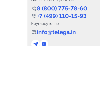
8 (800) 775-78-60
+7 (499) 110-15-93
Круглосуточно
info@telega.in
0
Каналов:
Подпи
0
₽
delete_forever
Итого:
.00
Для сотрудничества
и
marketing@telega.in
Для СМИ
альных
pr@telega.in
Техподдержка