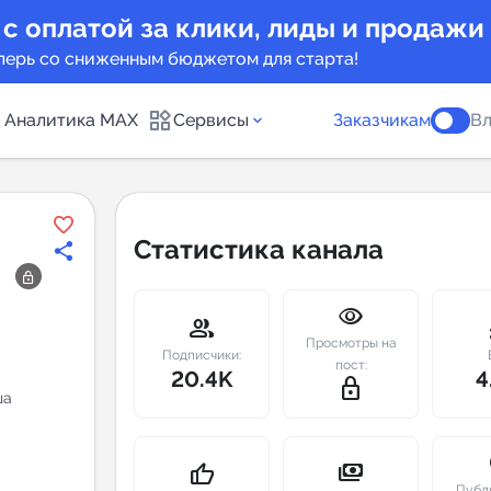
 с оплатой за клики, лиды и продажи
перь со сниженным бюджетом для старта!
Аналитика MAX
Сервисы
Заказчикам
Вл
каналов
Каталог б
Статистика канала
Индекс чи
visibility
 предложения
Telegram
group
m
Просмотры на
New
Подписчики:
пост:
20.4K
4
lock_outline
ша
Индивиду
а MAX каналов
сопровож
u
payments
thumb_up
Публ