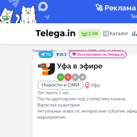
🚀 Реклама
Те
3.9K
Каталог
Главная
Каталог
Новости и СМИ
Уфа в эфире
TG
16.3
Эксклюзивно на Telega.in
Каталог 
Уфа в эфире
distance
Новости и СМИ
Уфа
Горящие
Топ ленты 1 час.
Посты адаптируем под стилистику канала.
Взрослая аудитория.
Актуальные новости, интересные события, афи
Аналитик
мероприятий.
New