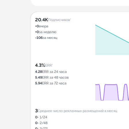
20.4K
Подписчиков*
+0
вчера
+0
за неделю
-106
за месяц
4.3%
ERR*
4.28
ERR за 24 часа
5.49
ERR за 48 часов
5.94
ERR за 72 часа
3
Среднее число рекламных размещений в месяц
0
- 1/24
0
- 2/48
0
- 3/72