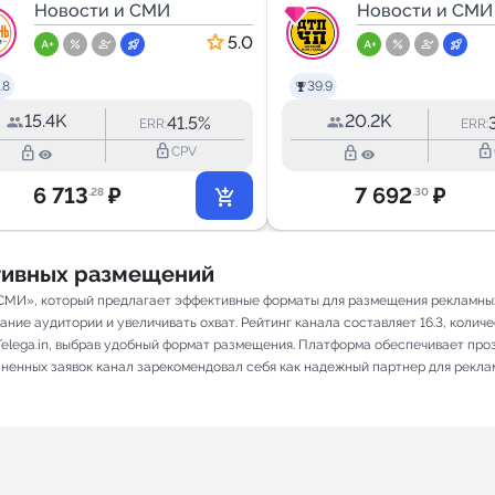
Новости и СМИ
Новгород
Новости и СМИ
5.0
.8
39.9
15.4K
20.2K
41.5%
ERR:
ERR:
lock_outline
lock_outline
lock_outline
lock_outline
CPV
6 713
₽
7 692
₽
.28
.30
ативных размещений
 СМИ», который предлагает эффективные форматы для размещения рекламных 
ие аудитории и увеличивать охват. Рейтинг канала составляет 16.3, количес
elega.in, выбрав удобный формат размещения. Платформа обеспечивает про
олненных заявок канал зарекомендовал себя как надежный партнер для рекла