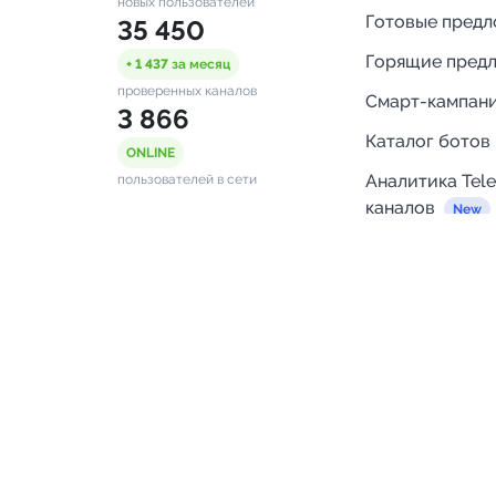
новых пользователей
Готовые пред
35 450
Горящие пред
+ 1 437
за месяц
проверенных каналов
Смарт-кампан
3 866
Каталог ботов
ONLINE
Аналитика Tel
пользователей в сети
каналов
Бот нотифика
Помощь
FAQ
Напишите нам