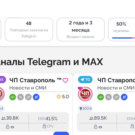
2 года и 3
48
50%
месяца
Повторных заказов на
мужчины
Telega.in
Возраст канала
налы Telegram и MAX
ЧП Ставрополь ™
ЧП Ставроп
AX
TG
Новости и СМИ
Новости и СМИ
5.0
.4
100.9
39.8K
89.5K
41.5%
ERR:
ERR:
lock_outline
lock_outline
lock_outline
lock_outline
CPV