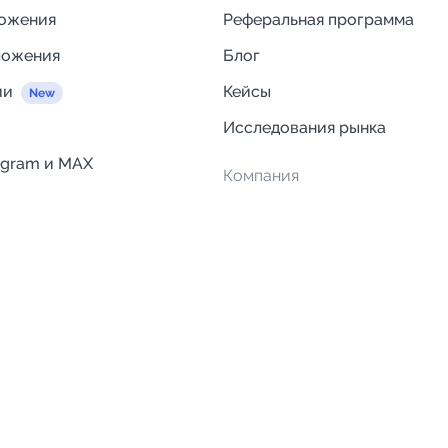
ложения
Реферальная программа
ложения
Блог
ии
Кейсы
Исследования рынка
egram и MAX
Компания
Отзывы о Telega.in
ций
Информация о безопасност
Возврат средств
Гарантии
Политика обработки персон
данных
Вакансии