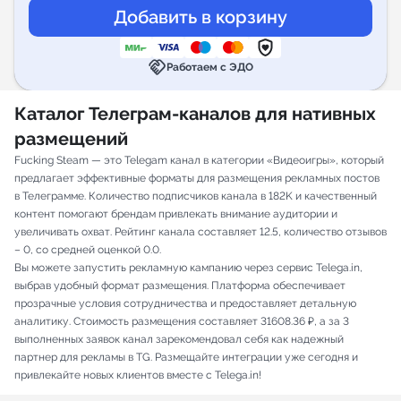
handshake
Работаем с ЭДО
Каталог Телеграм-каналов для нативных
размещений
Fucking Steam — это Telegam канал в категории «Видеоигры», который
предлагает эффективные форматы для размещения рекламных постов
в Телеграмме. Количество подписчиков канала в 182K и качественный
контент помогают брендам привлекать внимание аудитории и
увеличивать охват. Рейтинг канала составляет 12.5, количество отзывов
– 0, со средней оценкой 0.0.
Вы можете запустить рекламную кампанию через сервис Telega.in,
выбрав удобный формат размещения. Платформа обеспечивает
прозрачные условия сотрудничества и предоставляет детальную
аналитику. Стоимость размещения составляет 31608.36 ₽, а за 3
выполненных заявок канал зарекомендовал себя как надежный
партнер для рекламы в TG. Размещайте интеграции уже сегодня и
привлекайте новых клиентов вместе с Telega.in!