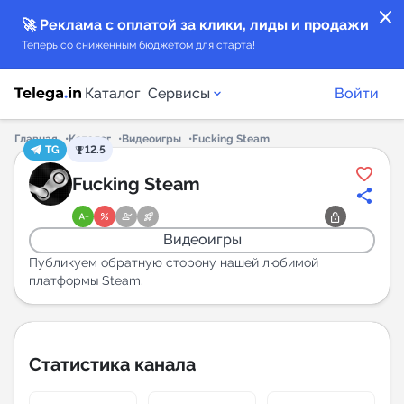
close
🚀 Реклама с оплатой за клики, лиды и продажи
Теперь со сниженным бюджетом для старта!
Каталог
Сервисы
Войти
Главная
Каталог
Видеоигры
Fucking Steam
TG
12.5
Каталог каналов
Fucking Steam
Каталог ботов
Видеоигры
Горящие предложения
Публикуем обратную сторону нашей любимой
платформы Steam.
Индекс читаемости каналов в Telegram
New
Статистика канала
Аналитика MAX каналов
New