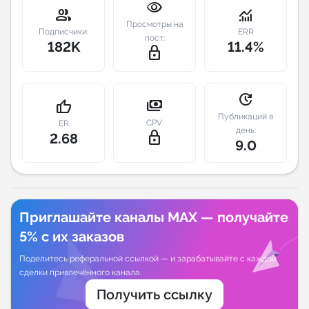
visibility
group
monitoring
Просмотры на
Индивидуальное сопровождение
Подписчики:
ERR
пост:
182K
11.4%
lock_outline
Аналитика Telegram
update
payments
thumb_up
Публикаций в
CPV:
ER
день:
lock_outline
2.68
9.0
Приглашайте каналы MAX — получайте
5% с их заказов
Поделитесь реферальной ссылкой — и зарабатывайте с каждой
сделки привлечённого канала.
Получить ссылку