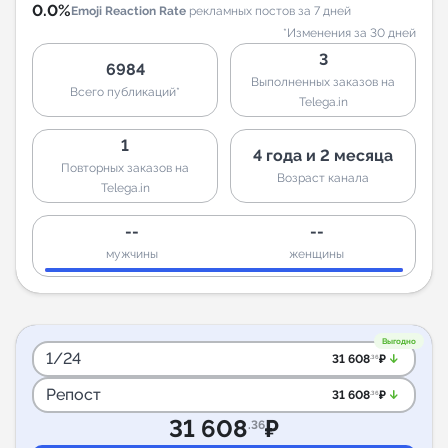
0.0%
Emoji Reaction Rate
рекламных постов за 7 дней
*Изменения за 30 дней
3
6984
Выполненных заказов на
Всего публикаций*
Telega.in
1
4 года и 2 месяца
Повторных заказов на
Возраст канала
Telega.in
--
--
мужчины
женщины
Выгодно
1/24
arrow_downward_alt
31 608
₽
.36
Репост
arrow_downward_alt
31 608
₽
.36
31 608
₽
.36