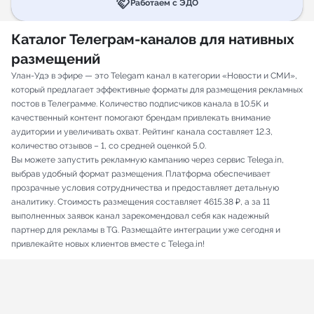
handshake
Работаем с ЭДО
Каталог Телеграм-каналов для нативных
размещений
Улан-Удэ в эфире — это Telegam канал в категории «Новости и СМИ»,
который предлагает эффективные форматы для размещения рекламных
постов в Телеграмме. Количество подписчиков канала в 10.5K и
качественный контент помогают брендам привлекать внимание
аудитории и увеличивать охват. Рейтинг канала составляет 12.3,
количество отзывов – 1, со средней оценкой 5.0.
Вы можете запустить рекламную кампанию через сервис Telega.in,
выбрав удобный формат размещения. Платформа обеспечивает
прозрачные условия сотрудничества и предоставляет детальную
аналитику. Стоимость размещения составляет 4615.38 ₽, а за 11
выполненных заявок канал зарекомендовал себя как надежный
партнер для рекламы в TG. Размещайте интеграции уже сегодня и
привлекайте новых клиентов вместе с Telega.in!