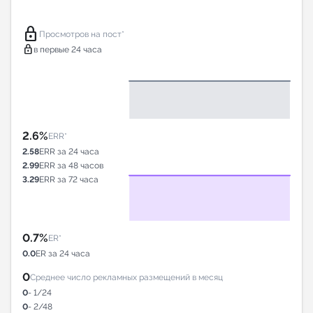
lock
Просмотров на пост*
lock
в первые 24 часа
2.6%
ERR*
2.58
ERR за 24 часа
2.99
ERR за 48 часов
3.29
ERR за 72 часа
0.7%
ER*
0.0
ER за 24 часа
0
Среднее число рекламных размещений в месяц
0
- 1/24
0
- 2/48