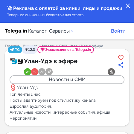
close
🚀 Реклама с оплатой за клики, лиды и продажи
Теперь со сниженным бюджетом для старта!
Каталог
Сервисы
Войти
Главная
Каталог
Новости и СМИ
Улан-Удэ в эфире
TG
12.3
Эксклюзивно на Telega.in
Каталог каналов
Улан-Удэ в эфире
Каталог ботов
Новости и СМИ
distance
Горящие предложения
Улан-Удэ
Топ ленты 1 час.
Посты адаптируем под стилистику канала.
Индекс читаемости каналов в Telegram
Взрослая аудитория.
New
Актуальные новости, интересные события, афиша
мероприятий.
Аналитика MAX каналов
New