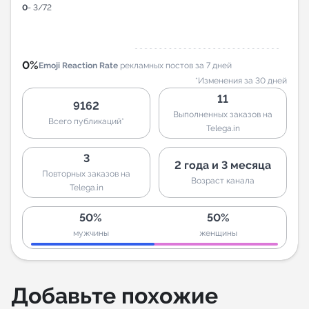
0
- 3/72
0%
Emoji Reaction Rate
рекламных постов за 7 дней
*Изменения за 30 дней
11
9162
Выполненных заказов на
Всего публикаций*
Telega.in
3
2 года и 3 месяца
Повторных заказов на
Возраст канала
Telega.in
50%
50%
мужчины
женщины
Добавьте похожие