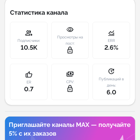
Статистика канала
Индивидуальное сопровождение
visibility
Аналитика Telegram
group
monitoring
Просмотры на
Подписчики:
ERR
пост:
10.5K
2.6%
lock_outline
update
payments
thumb_up
Публикаций в
CPV:
ER
день:
lock_outline
0.7
6.0
Приглашайте каналы MAX — получайте
5% с их заказов