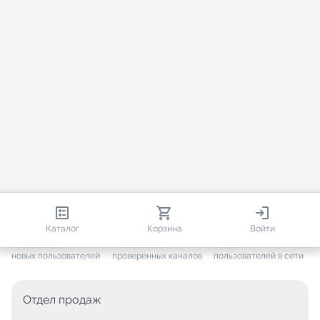
813 601
35 384
1 860
Каталог
Корзина
Войти
+ 7 551
за месяц
+ 1 407
за месяц
ONLINE
новых пользователей
проверенных каналов
пользователей в сети
Отдел продаж