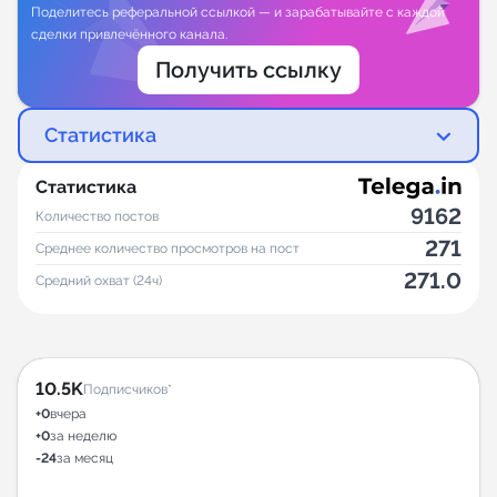
Поделитесь реферальной ссылкой — и зарабатывайте с каждой
сделки привлечённого канала.
Получить ссылку
Статистика
Статистика
9162
Количество постов
271
Среднее количество просмотров на пост
271.0
Средний охват (24ч)
10.5K
Подписчиков*
+0
вчера
+0
за неделю
-24
за месяц