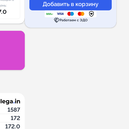
ень:
7.0
handshake
Работаем с ЭДО
1587
172
172.0