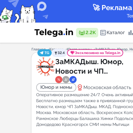
🚀 Реклама
Те
2.2K
Каталог
Главная
Каталог
Юмор и мемы
ЗаМКАДыш. Юмор, Но
TG
32.4
Эксклюзивно на Telega.in
Каталог 
ЗаМКАДыш. Юмор,
Новости и ЧП
Подмосковья.
Горящие
distance
Юмор и мемы
Московская область
Оперативное размещение 24/7. Очень активный
Бесплатно размещаем также в привязанной гру
Новости, юмор ЧП ЗаМКАДыш. МКАД, Подмосков
Москва. Московская область, Воскресенск Кол
Аналитик
Раменское Люберцы Балашиха Химки Подольск
New
Домодедово Красногорск СМИ мемы Мытищи