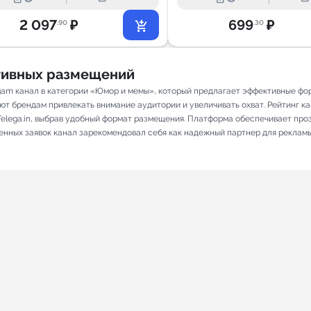
2 097
₽
699
₽
.90
.30
ативных размещений
am канал в категории «Юмор и мемы», который предлагает эффективные фо
т брендам привлекать внимание аудитории и увеличивать охват. Рейтинг кана
elega.in, выбрав удобный формат размещения. Платформа обеспечивает про
ненных заявок канал зарекомендовал себя как надежный партнер для реклам