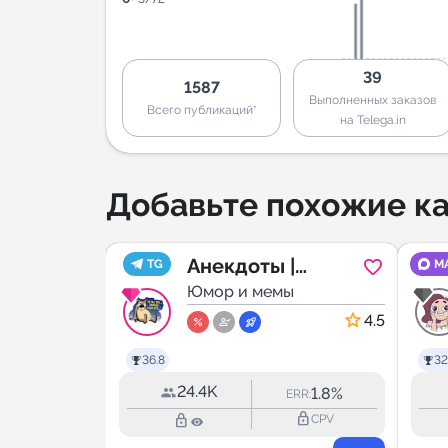
39
1587
Выполненных заказов
Всего публикаций*
на Telega.in
Добавьте похожие ка
остов
Анекдоты |
TG
M
ы
Истории|
Юмор и мемы
Приколы
4.9
4.5
36.8
32
24.4K
19.6%
1.8%
RR:
ERR:
lock_outline
lock_outline
lock_outline
CPV
CPV