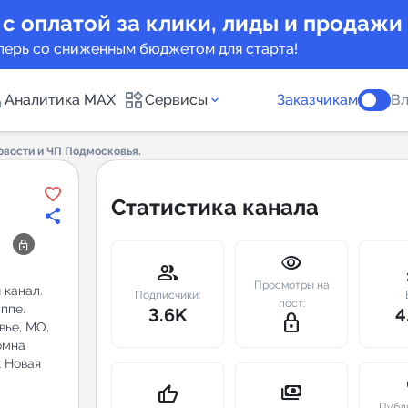
 с оплатой за клики, лиды и продажи
перь со сниженным бюджетом для старта!
Аналитика MAX
Сервисы
Заказчикам
Вл
вости и ЧП Подмосковья.
каналов
Каталог б
Статистика канала
Индекс чи
visibility
 предложения
Telegram
group
m
Просмотры на
 канал.
New
Подписчики:
пост:
ппе.
3.6K
4
lock_outline
ье, МО,
Индивиду
омна
а MAX каналов
 Новая
сопровож
u
payments
thumb_up
Публ