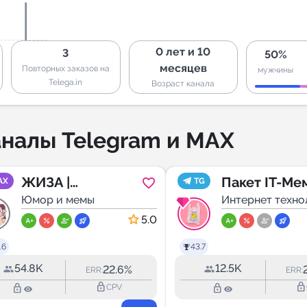
0 лет и 10
3
50%
месяцев
Повторных заказов на
мужчины
Telega.in
Возраст канала
налы Telegram и MAX
ЖИЗА |
Пакет IT-Ме
AX
TG
КОМИКСЫ
Юмор и мемы
Интернет техно
5.0
.6
43.7
54.8K
12.5K
22.6%
ERR:
ERR:
lock_outline
lock_outline
lock_outline
lock_outline
CPV