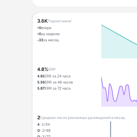
3.6K
Подписчиков*
+0
вчера
+0
за неделю
-33
за месяц
4.8%
ERR*
4.81
ERR за 24 часа
5.56
ERR за 48 часов
5.87
ERR за 72 часа
2
Среднее число рекламных размещений в месяц
4
- 1/24
0
- 2/48
0
- 3/72