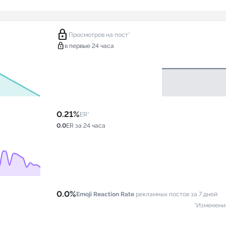
lock
Просмотров на пост*
lock
в первые 24 часа
0.21%
ER*
0.0
ER за 24 часа
0.0%
Emoji Reaction Rate
рекламных постов за 7 дней
*Изменени