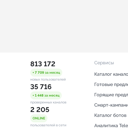
813 172
Сервисы
+ 7 709
за месяц
Каталог канал
новых пользователей
Готовые пред
35 716
Горящие пред
+ 1 448
за месяц
проверенных каналов
Смарт-кампан
2 205
Каталог ботов
ONLINE
Аналитика Tel
пользователей в сети