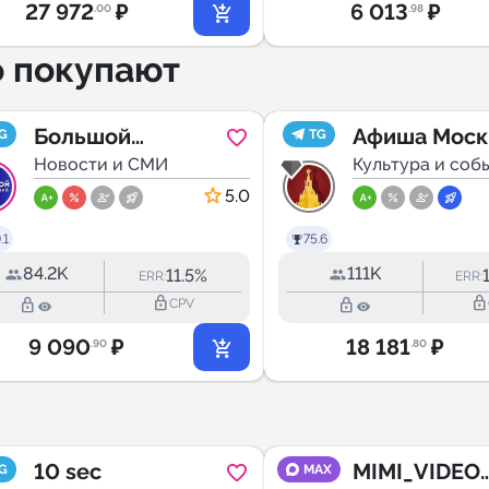
27 972
₽
6 013
₽
.00
.98
о покупают
Большой
Афиша Моск
G
TG
воронежский
Новости и СМИ
Культура и соб
5.0
.1
75.6
84.2K
111K
11.5%
ERR:
ERR:
lock_outline
lock_outline
lock_outline
lock_outline
CPV
9 090
₽
18 181
₽
.90
.80
10 sec
MIMI_VIDEO
G
MAX