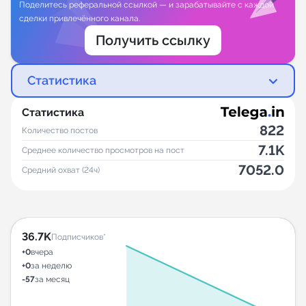
Поделитесь реферальной ссылкой — и зарабатывайте с каждой
сделки привлечённого канала.
Получить ссылку
Статистика
Статистика
822
Количество постов
7.1K
Среднее количество просмотров на пост
7052.0
Средний охват (24ч)
36.7K
Подписчиков*
+0
вчера
+0
за неделю
-57
за месяц