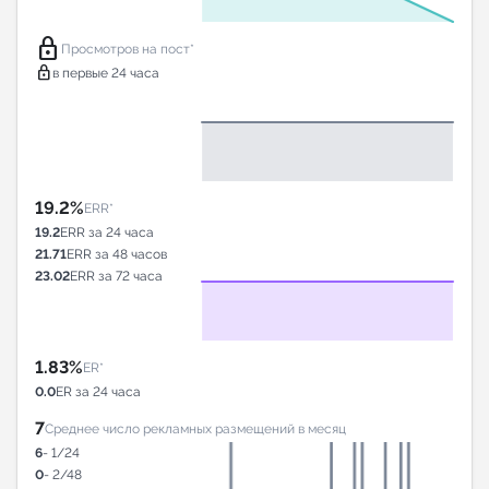
lock
Просмотров на пост*
lock
в первые 24 часа
19.2%
ERR*
19.2
ERR за 24 часа
21.71
ERR за 48 часов
23.02
ERR за 72 часа
1.83%
ER*
0.0
ER за 24 часа
7
Среднее число рекламных размещений в месяц
6
- 1/24
0
- 2/48