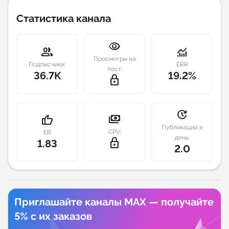
Статистика канала
Индивидуальное сопровождение
visibility
Аналитика Telegram
group
monitoring
Просмотры на
Подписчики:
ERR
пост:
36.7K
19.2%
lock_outline
update
payments
thumb_up
Публикаций в
CPV:
ER
день:
lock_outline
1.83
2.0
Приглашайте каналы MAX — получайте
5% с их заказов