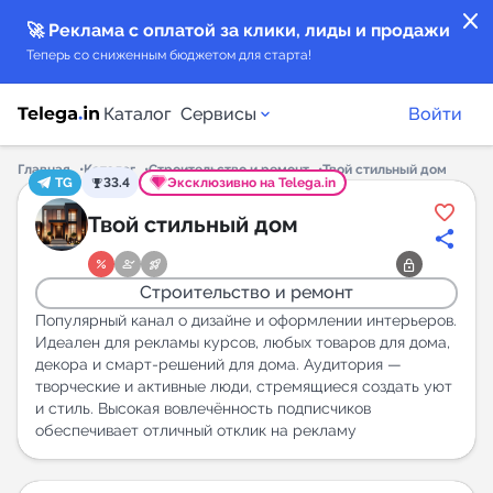
close
🚀 Реклама с оплатой за клики, лиды и продажи
Теперь со сниженным бюджетом для старта!
Каталог
Сервисы
Войти
Главная
Каталог
Строительство и ремонт
Твой стильный дом
TG
33.4
Эксклюзивно на Telega.in
Каталог каналов
Твой стильный дом
Каталог ботов
Строительство и ремонт
Горящие предложения
Популярный канал о дизайне и оформлении интерьеров.
Идеален для рекламы курсов, любых товаров для дома,
декора и смарт-решений для дома. Аудитория —
Индекс читаемости каналов в Telegram
творческие и активные люди, стремящиеся создать уют
New
и стиль. Высокая вовлечённость подписчиков
обеспечивает отличный отклик на рекламу
Аналитика MAX каналов
New