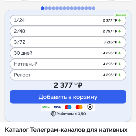
Выгодно
1/24
arrow_downward_alt
2 377
₽
.62
2/48
arrow_downward_alt
2 797
₽
.20
3/72
arrow_downward_alt
3 216
₽
.78
30 дней
arrow_downward_alt
4 895
₽
.10
Нативный
arrow_downward_alt
4 895
₽
.10
Репост
arrow_downward_alt
4 895
₽
.10
2 377
₽
.62
handshake
Работаем с ЭДО
Каталог Телеграм-каналов для нативных