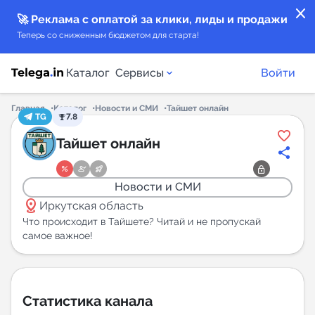
close
🚀 Реклама с оплатой за клики, лиды и продажи
Теперь со сниженным бюджетом для старта!
Каталог
Сервисы
Войти
Главная
Каталог
Новости и СМИ
Тайшет онлайн
TG
7.8
Каталог каналов
Тайшет онлайн
Каталог ботов
Новости и СМИ
distance
Горящие предложения
Иркутская область
Что происходит в Тайшете? Читай и не пропускай
самое важное!
Индекс читаемости каналов в Telegram
New
Аналитика MAX каналов
Статистика канала
New