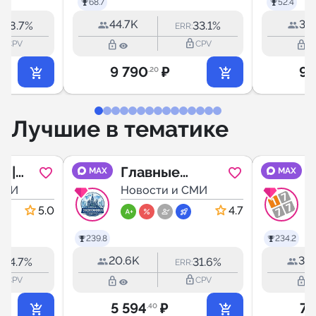
68.7
52.4
44.7K
37.
38.7%
33.1%
:
ERR:
outline
lock_outline
lock_outline
lock_outline
CPV
CPV
9 790
₽
9 
.20
Лучшие в тематике
о |
Главные
1
MAX
MAX
СМИ
Новости.
Новости и СМИ
к
Экономика.
5.0
4.7
Москва.
239.8
234.2
20.6K
32.
34.7%
31.6%
:
ERR:
outline
lock_outline
lock_outline
lock_outline
CPV
CPV
5 594
₽
7 
.40