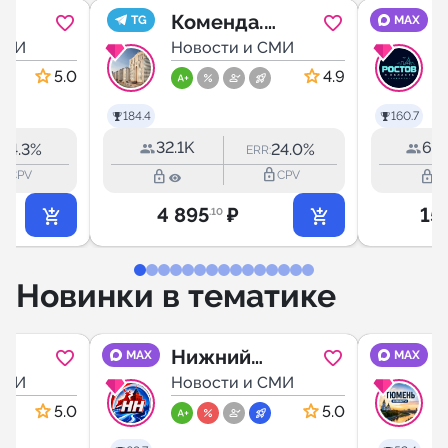
Коменда.
TG
MAX
ль и
СМИ
Санкт-
Новости и СМИ
Петербург
5.0
4.9
184.4
160.7
32.1K
66.
4.3%
24.0%
R:
ERR:
outline
lock_outline
lock_outline
lock_outline
CPV
CPV
4 895
₽
15
.10
Новинки в тематике
Нижний
MAX
MAX
СМИ
Новгород |
Новости и СМИ
Новости
5.0
5.0