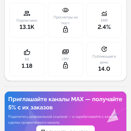
visibility
Индивидуальное сопровождение
group
monitoring
Просмотры на
Подписчики:
ERR
пост:
13.1K
2.4%
Аналитика Telegram
lock_outline
update
payments
thumb_up
Публикаций в
CPV:
ER
день:
lock_outline
1.18
14.0
Приглашайте каналы MAX — получайте
5% с их заказов
Поделитесь реферальной ссылкой — и зарабатывайте с каждой
сделки привлечённого канала.