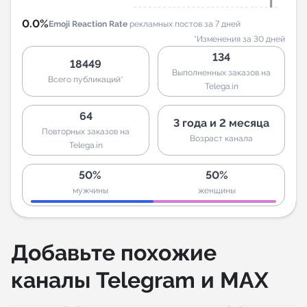
0.0%
Emoji Reaction Rate
рекламных постов за 7 дней
*Изменения за 30 дней
134
18449
Выполненных заказов на
Всего публикаций*
Telega.in
64
3 года и 2 месяца
Повторных заказов на
Возраст канала
Telega.in
50%
50%
мужчины
женщины
Добавьте похожие
каналы Telegram и MAX