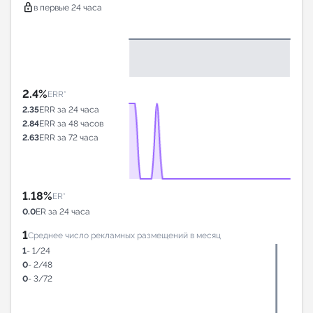
lock
в первые 24 часа
2.4%
ERR*
2.35
ERR за 24 часа
2.84
ERR за 48 часов
2.63
ERR за 72 часа
1.18%
ER*
0.0
ER за 24 часа
1
Среднее число рекламных размещений в месяц
1
- 1/24
0
- 2/48
0
- 3/72