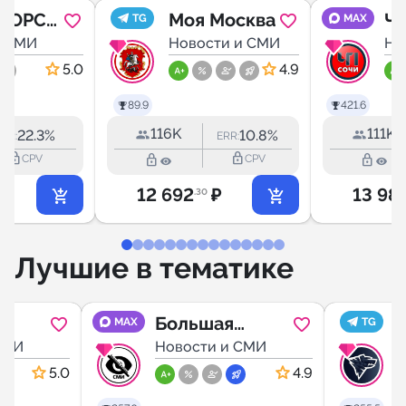
ГОРСК
Моя Москва
ЧП
TG
MAX
Н
и СМИ
Новости и СМИ
Но
5.0
4.9
89.9
421.6
116K
111K
22.3%
10.8%
ERR:
ERR:
lock_outline
lock_outline
lock_outline
lock_outline
CPV
CPV
12 692
₽
13 98
.30
Лучшие в тематике
Большая
MAX
TG
СМИ
Кубань
Новости и СМИ
5.0
4.9