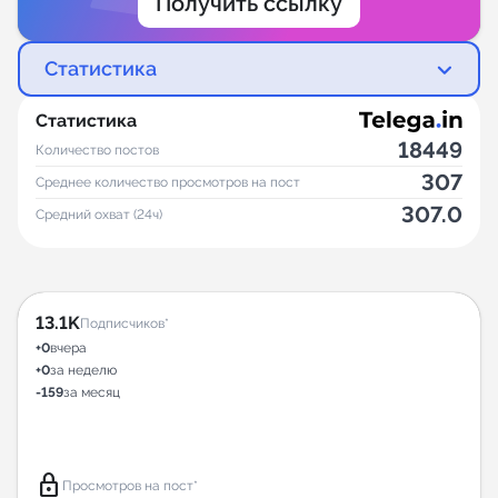
Получить ссылку
Статистика
Статистика
18449
Количество постов
307
Среднее количество просмотров на пост
307.0
Средний охват (24ч)
13.1K
Подписчиков*
+0
вчера
+0
за неделю
-159
за месяц
lock
Просмотров на пост*