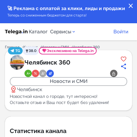
close
🚀 Реклама с оплатой за клики, лиды и продажи
Теперь со сниженным бюджетом для старта!
Каталог
Сервисы
Войти
Главная
Каталог
Новости и СМИ
Челябинск 360
TG
38.0
Эксклюзивно на Telega.in
Каталог каналов
Челябинск 360
Каталог ботов
Новости и СМИ
distance
Горящие предложения
Челябинск
Новостной канал о городе, тут интересно!
Оставьте отзыв и Ваш пост будет без удаления!
Индекс читаемости каналов в Telegram
New
Аналитика MAX каналов
Статистика канала
New