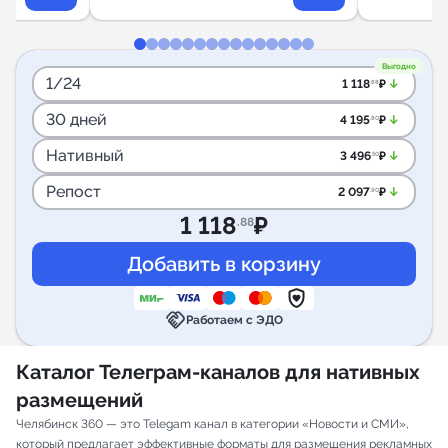
Выгодно
1/24
arrow_downward_alt
1 118
₽
.88
30 дней
arrow_downward_alt
4 195
₽
.80
Нативный
arrow_downward_alt
3 496
₽
.50
Репост
arrow_downward_alt
2 097
₽
.90
1 118
₽
.88
handshake
Работаем с ЭДО
Каталог Телеграм-каналов для нативных
размещений
Челябинск 360 — это Telegam канал в категории «Новости и СМИ»,
который предлагает эффективные форматы для размещения рекламных