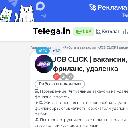
🚀 Реклама
Те
1.9K
Каталог
Главная
Каталог
Работа и вакансии
JOB CLICK | вака
TG
7.7
Каталог 
JOB CLICK | вакансии,
фриланс, удаленка
Горящие
Работа и вакансии
💻 Проверенные! Актуальные вакансии на удалё
фриланс-проекты.
👨‍💻 Живая, взрослая платёжеспособная аудит
фрилансеры, специалисты, соискатели удаленн
Аналитик
работы.
New
🔝 Плотное сотрудничество с онлайн-школами,
создателями курсов, агенствами.