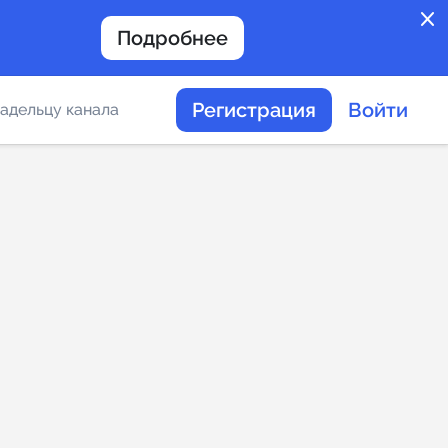
close
Подробнее
Регистрация
Войти
адельцу канала
отов
таемости каналов в
альное
дение