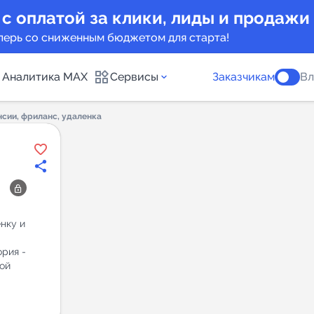
 с оплатой за клики, лиды и продажи
перь со сниженным бюджетом для старта!
Аналитика MAX
Сервисы
Заказчикам
Вл
нсии, фриланс, удаленка
каналов
Каталог б
Индекс чи
 предложения
Telegram
нку и
New
ория -
Индивиду
ой
а MAX каналов
сопровож