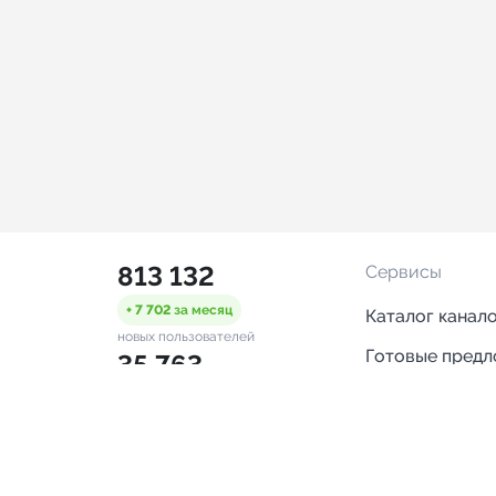
813 132
Сервисы
+ 7 702
за месяц
Каталог канал
новых пользователей
Готовые пред
35 763
Горящие пред
+ 1 449
за месяц
проверенных каналов
Смарт-кампан
1 885
Каталог ботов
ONLINE