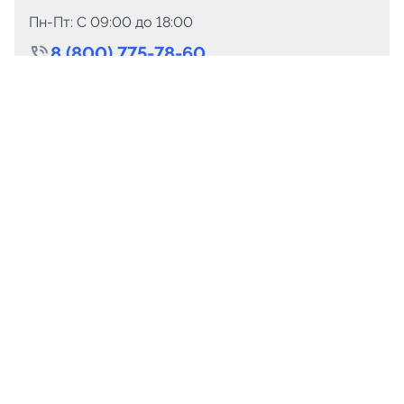
Пн-Пт: C 09:00 до 18:00
8 (800) 775-78-60
+7 (499) 110-15-93
Круглосуточно
info@telega.in
Для сотрудничества
marketing@telega.in
Для СМИ
pr@telega.in
Техподдержка