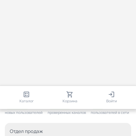
813 152
35 757
1 269
Каталог
Корзина
Войти
+ 7 703
за месяц
+ 1 448
за месяц
ONLINE
новых пользователей
проверенных каналов
пользователей в сети
Отдел продаж