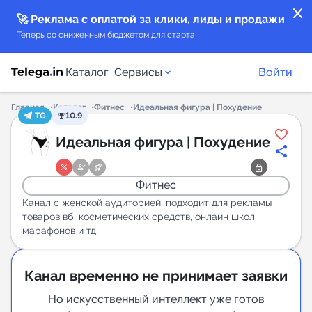
close
🚀 Реклама с оплатой за клики, лиды и продажи
Теперь со сниженным бюджетом для старта!
Каталог
Сервисы
Войти
Главная
Каталог
Фитнес
Идеальная фигура | Похудение
TG
10.9
Каталог каналов
Идеальная фигура | Похудение
Каталог ботов
Фитнес
Горящие предложения
Канал с женской аудиторией, подходит для рекламы
товаров вб, косметических средств, онлайн школ,
марафонов и тд.
Индекс читаемости каналов в Telegram
New
Канал временно не принимает заявки
Аналитика MAX каналов
Но искусственный интеллект уже готов
New