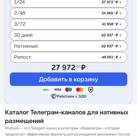
1/24
arrow_downward_alt
27 972
₽
.00
2/48
arrow_downward_alt
34 965
₽
.00
3/72
arrow_downward_alt
41 958
₽
.00
30 дней
arrow_downward_alt
62 937
₽
.00
Нативный
arrow_downward_alt
62 937
₽
.00
Репост
arrow_downward_alt
48 951
₽
.00
27 972
₽
.00
handshake
Работаем с ЭДО
Каталог Телеграм-каналов для нативных
размещений
Mishura — это Telegam канал в категории «Видеоигры», который
предлагает эффективные форматы для размещения рекламных постов