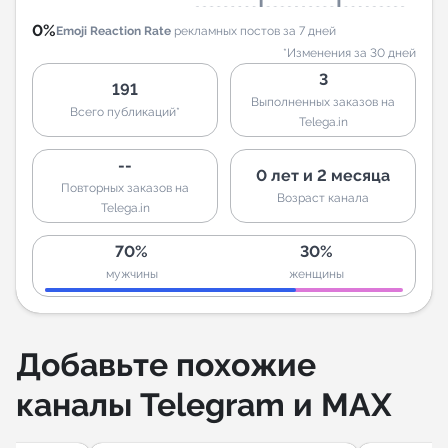
0%
Emoji Reaction Rate
рекламных постов за 7 дней
*Изменения за 30 дней
3
191
Выполненных заказов на
Всего публикаций*
Telega.in
--
0 лет и 2 месяца
Повторных заказов на
Возраст канала
Telega.in
70%
30%
мужчины
женщины
Добавьте похожие
каналы Telegram и MAX