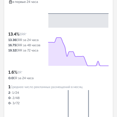
lock
в первые 24 часа
13.4%
ERR*
13.36
ERR за 24 часа
16.75
ERR за 48 часов
19.32
ERR за 72 часа
1.6%
ER*
0.0
ER за 24 часа
1
Среднее число рекламных размещений в месяц
2
- 1/24
0
- 2/48
0
- 3/72