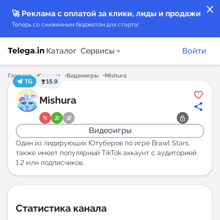
close
🚀 Реклама с оплатой за клики, лиды и продажи
Теперь со сниженным бюджетом для старта!
Каталог
Сервисы
Войти
Главная
Каталог
Видеоигры
Mishura
TG
15.9
Каталог каналов
Mishura
Каталог ботов
Видеоигры
Горящие предложения
Один из лидирующих Ютуберов по игре Brawl Stars,
также имеет популярный TikTok аккаунт с аудиторией
1.2 млн подписчиков.
Индекс читаемости каналов в Telegram
New
Аналитика MAX каналов
Статистика канала
New