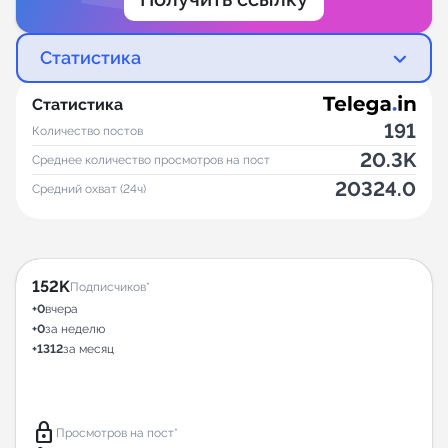
Статистика
Статистика
191
Количество постов
20.3K
Среднее количество просмотров на пост
20324.0
Средний охват (24ч)
152K
Подписчиков*
+0
вчера
+0
за неделю
+1312
за месяц
lock
Просмотров на пост*