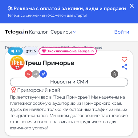
close
🚀 Реклама с оплатой за клики, лиды и продажи
Теперь со сниженным бюджетом для старта!
Каталог
Сервисы
Войти
Главная
Каталог
Новости и СМИ
Треш Приморье
TG
31.5
Эксклюзивно на Telega.in
Каталог каналов
Треш Приморье
Каталог ботов
Новости и СМИ
distance
Горящие предложения
Приморский край
Приветствуем вас в "Треш Приморье"! Мы нацелены на
платежеспособную аудиторию из Приморского края.
Индекс читаемости каналов в Telegram
Здесь вы найдете только качественный трафик из наших
New
Telegram-каналов. Мы ищем долгосрочные партнерские
отношения и готовы развивать сотрудничество для
Аналитика MAX каналов
взаимного успеха!
New