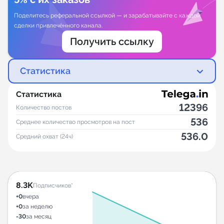
Поделитесь реферальной ссылкой — и зарабатывайте с каждой
сделки привлечённого канала.
Получить ссылку
Статистика
Статистика
12396
Количество постов
536
Среднее количество просмотров на пост
536.0
Средний охват (24ч)
8.3K
Подписчиков*
+0
вчера
+0
за неделю
-30
за месяц