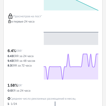
lock
Просмотров на пост*
lock
в первые 24 часа
6.4%
ERR*
6.43
ERR за 24 часа
9.43
ERR за 48 часов
8.3
ERR за 72 часа
1.58%
ER*
0.0
ER за 24 часа
0
Среднее число рекламных размещений в месяц
1
- 1/24