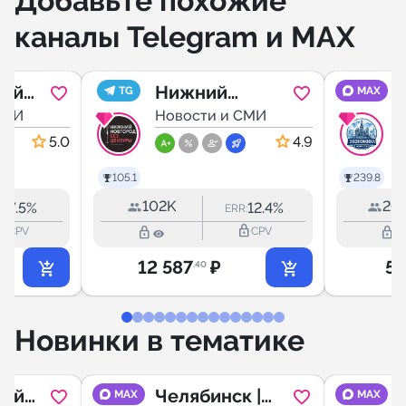
Добавьте похожие
каналы Telegram и MAX
ный
Нижний
TG
MAX
ль
СМИ
Новгород БЕЗ
Новости и СМИ
ЦЕНЗУРЫ
5.0
4.9
105.1
239.8
102K
20.
7.5%
12.4%
R:
ERR:
outline
lock_outline
lock_outline
lock_outline
CPV
CPV
12 587
₽
5 
.40
Новинки в тематике
ный
Челябинск |
MAX
MAX