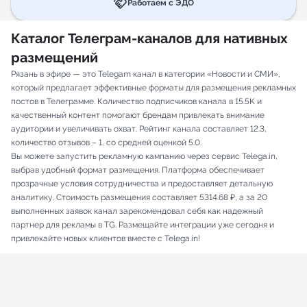
handshake
Работаем с ЭДО
Каталог Телеграм-каналов для нативных
размещений
Рязань в эфире — это Telegam канал в категории «Новости и СМИ»,
который предлагает эффективные форматы для размещения рекламных
постов в Телеграмме. Количество подписчиков канала в 15.5K и
качественный контент помогают брендам привлекать внимание
аудитории и увеличивать охват. Рейтинг канала составляет 12.3,
количество отзывов – 1, со средней оценкой 5.0.
Вы можете запустить рекламную кампанию через сервис Telega.in,
выбрав удобный формат размещения. Платформа обеспечивает
прозрачные условия сотрудничества и предоставляет детальную
аналитику. Стоимость размещения составляет 5314.68 ₽, а за 20
выполненных заявок канал зарекомендовал себя как надежный
партнер для рекламы в TG. Размещайте интеграции уже сегодня и
привлекайте новых клиентов вместе с Telega.in!