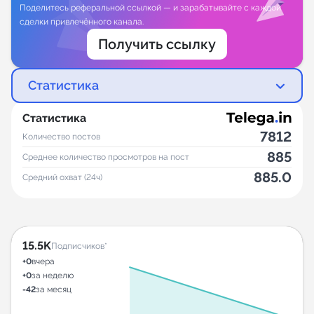
Поделитесь реферальной ссылкой — и зарабатывайте с каждой
сделки привлечённого канала.
Получить ссылку
Статистика
Статистика
7812
Количество постов
885
Среднее количество просмотров на пост
885.0
Средний охват (24ч)
15.5K
Подписчиков*
+0
вчера
+0
за неделю
-42
за месяц