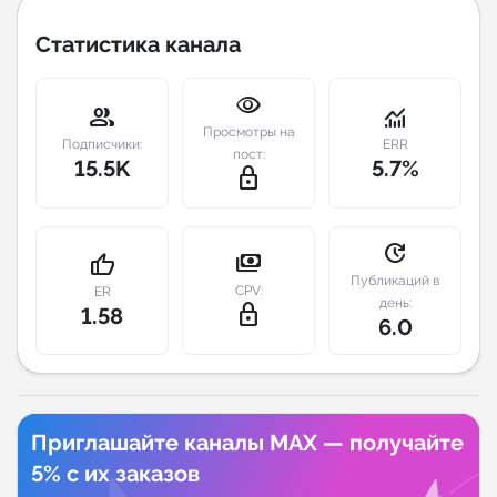
Статистика канала
Индивидуальное сопровождение
visibility
Аналитика Telegram
group
monitoring
Просмотры на
Подписчики:
ERR
пост:
15.5K
5.7%
lock_outline
update
payments
thumb_up
Публикаций в
CPV:
ER
день:
lock_outline
1.58
6.0
Приглашайте каналы MAX — получайте
5% с их заказов