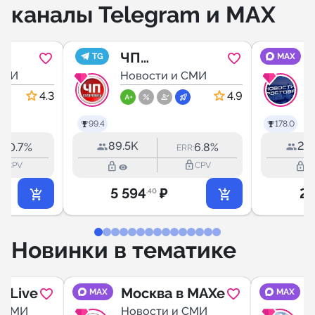
каналы Telegram и MAX
ЧП
TG
MAX
СМИ
Ставрополь
Новости и СМИ
4.3
4.9
99.4
178.0
89.5K
21.
10.7%
6.8%
:
ERR:
outline
lock_outline
lock_outline
lock_outline
CPV
CPV
5 594
₽
2 
.40
Новинки в тематике
 Live
Москва в MAXe
MAX
MAX
и СМИ
Новости и СМИ
Н