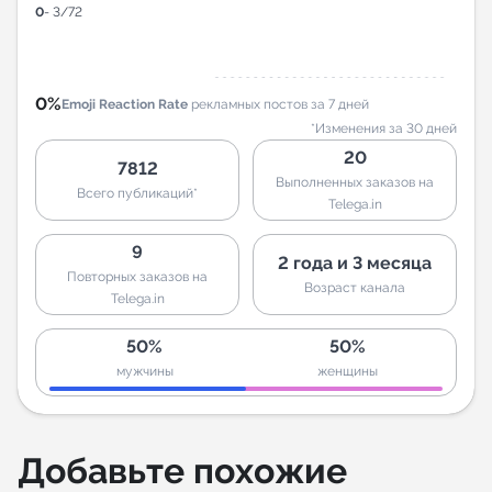
0
- 3/72
0%
Emoji Reaction Rate
рекламных постов за 7 дней
*Изменения за 30 дней
20
7812
Выполненных заказов на
Всего публикаций*
Telega.in
9
2 года и 3 месяца
Повторных заказов на
Возраст канала
Telega.in
50%
50%
мужчины
женщины
Добавьте похожие