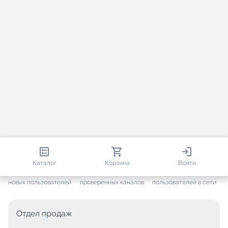
813 987
35 337
1 885
Каталог
Корзина
Войти
+ 7 488
за месяц
+ 1 456
за месяц
ONLINE
новых пользователей
проверенных каналов
пользователей в сети
Отдел продаж