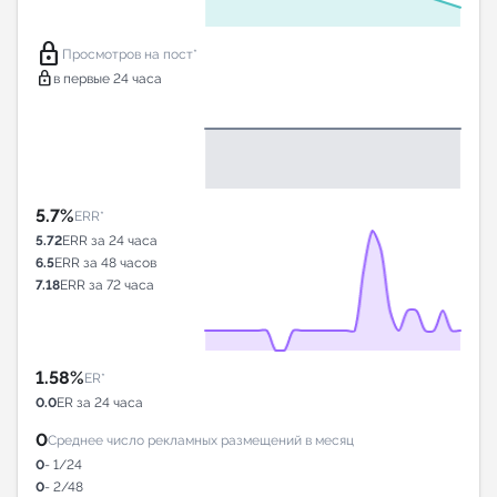
lock
Просмотров на пост*
lock
в первые 24 часа
5.7%
ERR*
5.72
ERR за 24 часа
6.5
ERR за 48 часов
7.18
ERR за 72 часа
1.58%
ER*
0.0
ER за 24 часа
0
Среднее число рекламных размещений в месяц
0
- 1/24
0
- 2/48