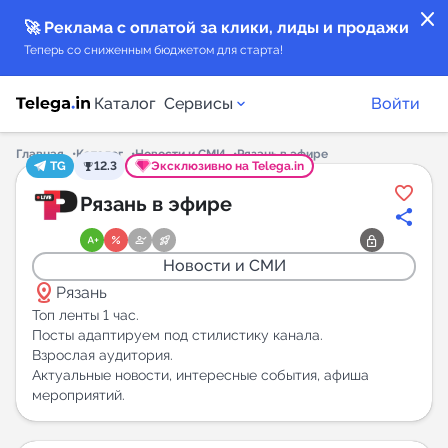
close
🚀 Реклама с оплатой за клики, лиды и продажи
Теперь со сниженным бюджетом для старта!
Каталог
Сервисы
Войти
Главная
Каталог
Новости и СМИ
Рязань в эфире
TG
12.3
Эксклюзивно на Telega.in
Каталог каналов
Рязань в эфире
Каталог ботов
Новости и СМИ
distance
Горящие предложения
Рязань
Топ ленты 1 час.
Посты адаптируем под стилистику канала.
Индекс читаемости каналов в Telegram
Взрослая аудитория.
New
Актуальные новости, интересные события, афиша
мероприятий.
Аналитика MAX каналов
New