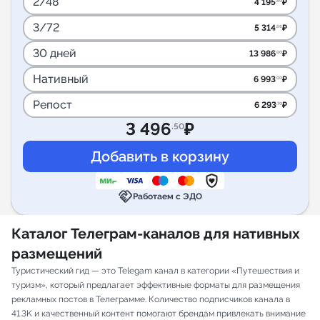
2/48
4 195
₽
.80
3/72
5 314
₽
.68
30 дней
13 986
₽
.00
Нативный
6 993
₽
.00
Репост
6 293
₽
.70
3 496
₽
.50
handshake
Работаем с ЭДО
Каталог Телеграм-каналов для нативных
размещений
Туристический гид — это Telegam канал в категории «Путешествия и
туризм», который предлагает эффективные форматы для размещения
рекламных постов в Телеграмме. Количество подписчиков канала в
41.3K и качественный контент помогают брендам привлекать внимание