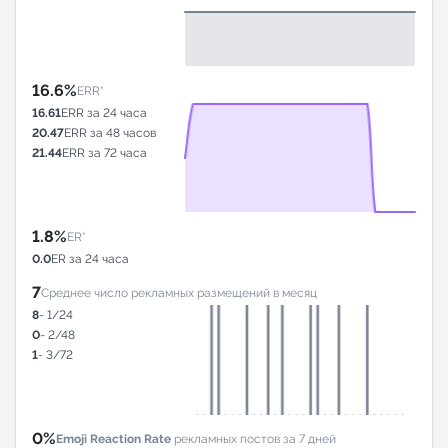
16.6%
ERR*
16.61
ERR за 24 часа
20.47
ERR за 48 часов
21.44
ERR за 72 часа
1.8%
ER*
0.0
ER за 24 часа
7
Среднее число рекламных размещений в месяц
8
- 1/24
0
- 2/48
1
- 3/72
0%
Emoji Reaction Rate
рекламных постов за 7 дней