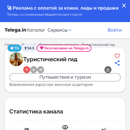
close
🚀 Реклама с оплатой за клики, лиды и продажи
Теперь со сниженным бюджетом для старта!
Каталог
Сервисы
Войти
Главная
Каталог
Путешествия и туризм
Туристический гид
TG
34.5
Эксклюзивно на Telega.in
Каталог каналов
Туристический гид
Каталог ботов
Путешествия и туризм
Горящие предложения
Вовлеченная взрослая женская аудитория
Индекс читаемости каналов в Telegram
New
Статистика канала
Аналитика MAX каналов
visibility
New