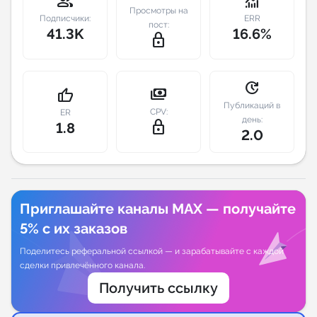
group
monitoring
Просмотры на
Подписчики:
ERR
пост:
Индивидуальное сопровождение
41.3K
16.6%
lock_outline
Аналитика Telegram
update
payments
thumb_up
Публикаций в
CPV:
ER
день:
lock_outline
1.8
2.0
Приглашайте каналы MAX — получайте
5% с их заказов
Поделитесь реферальной ссылкой — и зарабатывайте с каждой
сделки привлечённого канала.
Получить ссылку