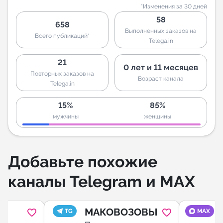
*Изменения за 30 дней
58
658
Выполненных заказов на
Всего публикаций*
Telega.in
21
0 лет и 11 месяцев
Повторных заказов на
Возраст канала
Telega.in
15%
85%
мужчины
женщины
Добавьте похожие
каналы Telegram и MAX
МАКОВОЗОВЫ
TG
MAX