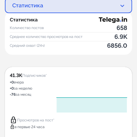
Статистика
Статистика
658
Количество постов
6.9K
Среднее количество просмотров на пост
6856.0
Средний охват (24ч)
41.3K
Подписчиков*
+0
вчера
+0
за неделю
-76
за месяц
lock
Просмотров на пост*
lock
в первые 24 часа