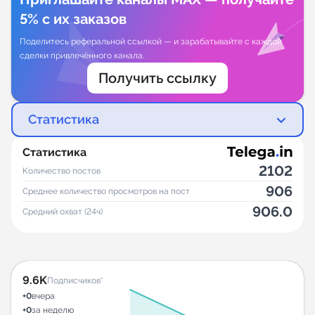
5% с их заказов
Поделитесь реферальной ссылкой — и зарабатывайте с каждой
сделки привлечённого канала.
Получить ссылку
Статистика
Статистика
2102
Количество постов
906
Среднее количество просмотров на пост
906.0
Средний охват (24ч)
9.6K
Подписчиков*
+0
вчера
+0
за неделю