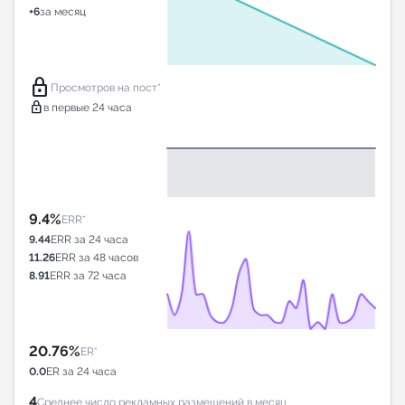
+6
за месяц
lock
Просмотров на пост*
lock
в первые 24 часа
9.4%
ERR*
9.44
ERR за 24 часа
11.26
ERR за 48 часов
8.91
ERR за 72 часа
20.76%
ER*
0.0
ER за 24 часа
4
Среднее число рекламных размещений в месяц