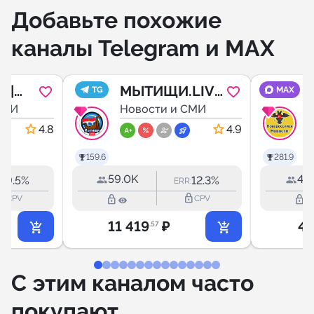
Добавьте похожие
каналы Telegram и MAX
 |
МЫТИЩИ.LIVE
TG
MAX
СМИ
• Подмосковье
Новости и СМИ
я
• Паблик
4.8
4.9
города
159.6
281.9
рован
59.0K
41.
9.5%
12.3%
R:
ERR:
outline
lock_outline
lock_outline
lock_outline
CPV
CPV
омощ
11 419
₽
4 
.57
С этим каналом часто
покупают