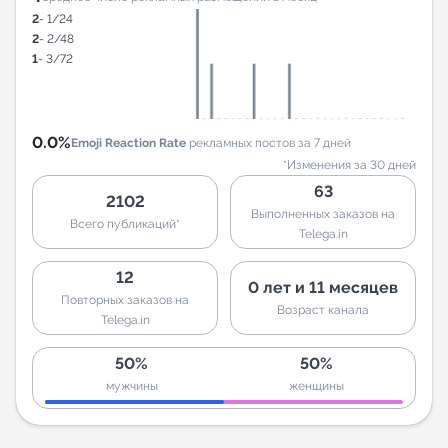
2
- 1/24
2
- 2/48
1
- 3/72
0.0%
Emoji Reaction Rate
рекламных постов за 7 дней
*Изменения за 30 дней
63
2102
Выполненных заказов на
Всего публикаций*
Telega.in
12
0 лет и 11 месяцев
Повторных заказов на
Возраст канала
Telega.in
50%
50%
мужчины
женщины