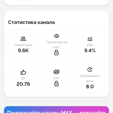
Индивидуальное сопровождение
Статистика канала
Аналитика Telegram
visibility
group
monitoring
Просмотры на
Подписчики:
ERR
пост:
9.6K
9.4%
lock_outline
update
payments
thumb_up
Публикаций в
CPV:
ER
день:
lock_outline
20.76
8.0
Приглашайте каналы MAX — получайте