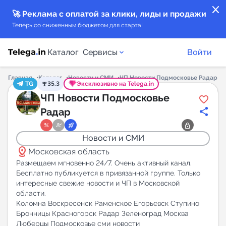
close
🚀 Реклама с оплатой за клики, лиды и продажи
Теперь со сниженным бюджетом для старта!
Каталог
Сервисы
Войти
Главная
Каталог
Новости и СМИ
ЧП Новости Подмосковье Радар
TG
35.3
Эксклюзивно на Telega.in
Каталог каналов
ЧП Новости Подмосковье
Радар
Каталог ботов
Новости и СМИ
Горящие предложения
distance
Московская область
Размещаем мгновенно 24/7. Очень активный канал.
Индекс читаемости каналов в Telegram
Бесплатно публикуется в привязанной группе. Только
интересные свежие новости и ЧП в Московской
New
области.
Коломна Воскресенск Раменское Егорьевск Ступино
Аналитика MAX каналов
Бронницы Красногорск Радар Зеленоград Москва
New
Люберцы Подмосковье сми новости