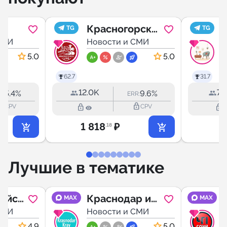
•
Красногорск
TG
TG
И
СМИ
Live (
Новости и СМИ
С
Московская
5.0
5.0
область )
62.7
31.7
12.0K
72
5.4%
9.6%
R:
ERR:
outline
lock_outline
lock_outline
lock_outline
CPV
CPV
1 818
₽
2
.18
Лучшие в тематике
ийск
Краснодар и
MAX
MAX
СМИ
край
Новости и СМИ
4.9
5.0