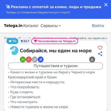
close
🚀 Реклама с оплатой за клики, лиды и продажи
Теперь со сниженным бюджетом для старта!
Каталог
Сервисы
Войти
Главная
Каталог
Путешествия и туризм
Собирайся, мы едем на мо
TG
33.7
Эксклюзивно на Telega.in
Каталог каналов
Собирайся, мы едем на море
Каталог ботов
Путешествия и туризм
Горящие предложения
- Канал о жизни и туризме на берегу Черного моря.
Краснодарский край и Крым;
- Интересные места и маршруты;
Индекс читаемости каналов в Telegram
- Что попробовать;
New
- Куда сходить;
- Где остановиться;
- Что посмотреть:
Аналитика MAX каналов
- Новости туризма и жизни на море
New