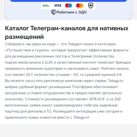
handshake
Работаем с ЭДО
Каталог Телеграм-каналов для нативных
размещений
Собирайся, мы едем на море — это Telegam канал в категории
«Путешествия и туризм», который предлагает эффективные форматы
для размещения рекламных постов в Телеграмме. Количество
подписчиков канала в 11.2K и качественный контент помогают брендам
привлекать внимание аудитории и увеличивать охват. Рейтинг канала
составляет 33.7, количество отзывов – 50, со средней оценкой 4.9.
Вы можете запустить рекламную кампанию через сервис Telega.in,
выбрав удобный формат размещения. Платформа обеспечивает
прозрачные условия сотрудничества и предоставляет детальную
аналитику. Стоимость размещения составляет 1678.32 ₽, а за 292
выполненных заявок канал зарекомендовал себя как надежный
партнер для рекламы в TG. Размещайте интеграции уже сегодня и
привлекайте новых клиентов вместе с Telega.in!