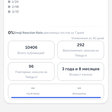
0
- 1/24
0
- 2/48
0
- 3/72
0%
Emoji Reaction Rate
рекламных постов за 7 дней
*Изменения за 30 дней
292
10406
Выполненных заказов на
Всего публикаций*
Telega.in
96
3 года и 8 месяцев
Повторных заказов на
Возраст канала
Telega.in
--
--
мужчины
женщины