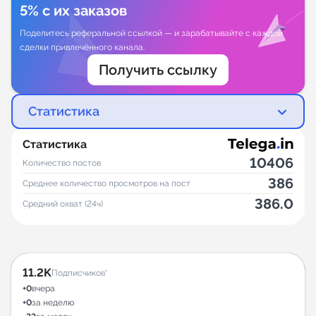
5% с их заказов
Поделитесь реферальной ссылкой — и зарабатывайте с каждой
сделки привлечённого канала.
Получить ссылку
Статистика
Статистика
10406
Количество постов
386
Среднее количество просмотров на пост
386.0
Средний охват (24ч)
11.2K
Подписчиков*
+0
вчера
+0
за неделю