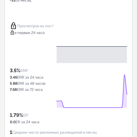
-33
за месяц
lock
Просмотров на пост*
lock
в первые 24 часа
3.5%
ERR*
3.46
ERR за 24 часа
5.88
ERR за 48 часов
7.68
ERR за 72 часа
1.79%
ER*
0.0
ER за 24 часа
1
Среднее число рекламных размещений в месяц