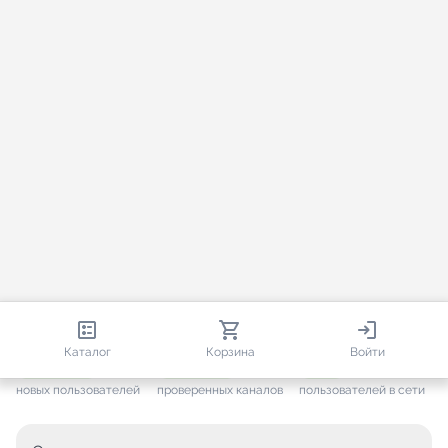
813 113
35 812
2 331
Каталог
Корзина
Войти
+ 7 702
за месяц
+ 1 497
за месяц
ONLINE
новых пользователей
проверенных каналов
пользователей в сети