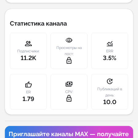
Индивидуальное сопровождение
Статистика канала
Аналитика Telegram
visibility
group
monitoring
Просмотры на
Подписчики:
ERR
пост:
11.2K
3.5%
lock_outline
update
payments
thumb_up
Публикаций в
CPV:
ER
день:
lock_outline
1.79
10.0
Приглашайте каналы MAX — получайте