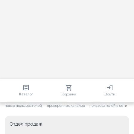
813 650
35 383
2 557
Каталог
Корзина
Войти
+ 7 525
за месяц
+ 1 394
за месяц
ONLINE
новых пользователей
проверенных каналов
пользователей в сети
Отдел продаж