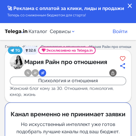
close
🚀 Реклама с оплатой за клики, лиды и продажи
Теперь со сниженным бюджетом для старта!
Каталог
Сервисы
Войти
Главная
Каталог
Психология и отношения
Мария Райн про отношен
TG
32.6
Эксклюзивно на Telega.in
Каталог каналов
Мария Райн про отношения
Каталог ботов
Психология и отношения
Горящие предложения
Женский блог кому за 30. Отношения, психология,
юмор, жизнь
Индекс читаемости каналов в Telegram
New
Канал временно не принимает заявки
Но искусственный интеллект уже готов
Аналитика MAX каналов
подобрать лучшие каналы под ваш бюджет.
New