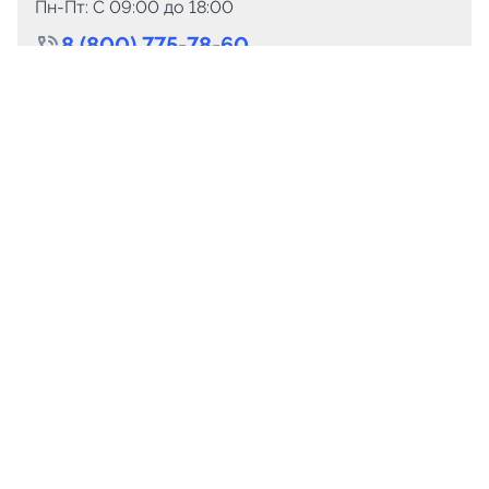
Пн-Пт: C 09:00 до 18:00
8 (800) 775-78-60
+7 (499) 110-15-93
Круглосуточно
info@telega.in
Для сотрудничества
marketing@telega.in
Для СМИ
pr@telega.in
Техподдержка