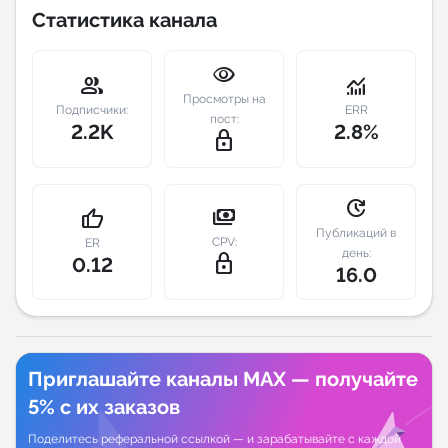
Статистика канала
Индивидуальное сопровождение
visibility
group
monitoring
Аналитика Telegram
Просмотры на
Подписчики:
ERR
пост:
2.2K
2.8%
lock_outline
update
payments
thumb_up
Публикаций в
CPV:
ER
день:
lock_outline
0.12
16.0
Приглашайте каналы MAX — получайте
5% с их заказов
Поделитесь реферальной ссылкой — и зарабатывайте с каждой