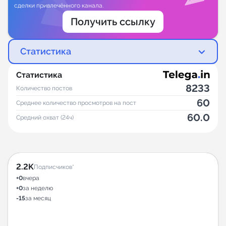
сделки привлечённого канала.
Получить ссылку
Статистика
Статистика
8233
Количество постов
60
Среднее количество просмотров на пост
60.0
Средний охват (24ч)
2.2K
Подписчиков*
+0
вчера
+0
за неделю
-15
за месяц