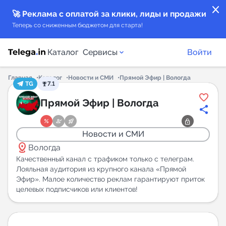
close
🚀 Реклама с оплатой за клики, лиды и продажи
Теперь со сниженным бюджетом для старта!
Каталог
Сервисы
Войти
Главная
Каталог
Новости и СМИ
Прямой Эфир | Вологда
TG
7.1
Каталог каналов
Прямой Эфир | Вологда
Каталог ботов
Новости и СМИ
distance
Горящие предложения
Вологда
Качественный канал с трафиком только с телеграм.
Лояльная аудитория из крупного канала «Прямой
Индекс читаемости каналов в Telegram
Эфир». Малое количество реклам гарантируют приток
New
целевых подписчиков или клиентов!
Аналитика MAX каналов
New