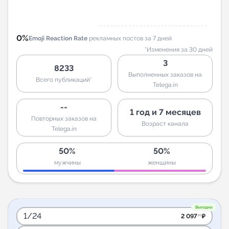
0%
Emoji Reaction Rate
рекламных постов за 7 дней
*Изменения за 30 дней
3
8233
Выполненных заказов на
Всего публикаций*
Telega.in
--
1 год и 7 месяцев
Повторных заказов на
Возраст канала
Telega.in
50%
50%
мужчины
женщины
Выгодно
1/24
2 097
₽
.90