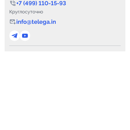
+7 (499) 110-15-93
Круглосуточно
info@telega.in
Для сотрудничества
marketing@telega.in
Для СМИ
pr@telega.in
Техподдержка
Telegram
MAX