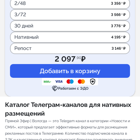
2/48
3 356
₽
.64
3/72
3 566
₽
.43
30 дней
3 776
₽
.22
Нативный
4 195
₽
.80
Репост
3 146
₽
.85
2 097
₽
.90
handshake
Работаем с ЭДО
Каталог Телеграм-каналов для нативных
размещений
Прямой Эфир | Вологда — это Telegam канал в категории «Новости и
СМИ», который предлагает эффективные форматы для размещения
рекламных постов в Телеграмме. Количество подписчиков канала в
2.2K и качественный контент помогают брендам привлекать внимание