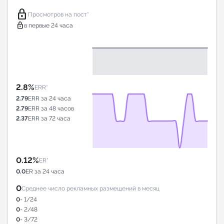
lock
Просмотров на пост*
lock
в первые 24 часа
2.8%
ERR*
2.79
ERR за 24 часа
2.79
ERR за 48 часов
2.37
ERR за 72 часа
0.12%
ER*
0.0
ER за 24 часа
0
Среднее число рекламных размещений в месяц
0
- 1/24
0
- 2/48
0
- 3/72