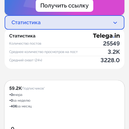
Получить ссылку
Статистика
Статистика
25549
Количество постов
3.2K
Среднее количество просмотров на пост
3228.0
Средний охват (24ч)
59.2K
Подписчиков*
+0
вчера
+0
за неделю
-406
за месяц