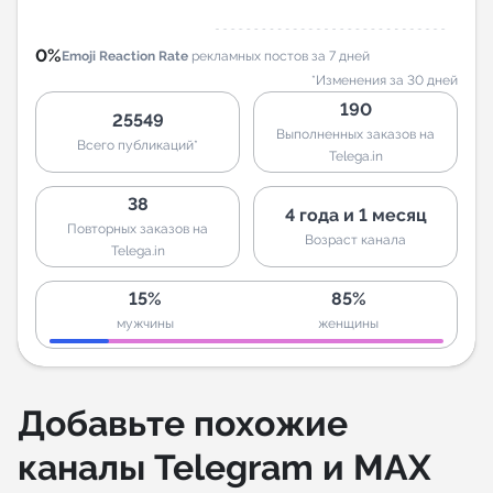
0%
Emoji Reaction Rate
рекламных постов за 7 дней
*Изменения за 30 дней
190
25549
Выполненных заказов на
Всего публикаций*
Telega.in
38
4 года и 1 месяц
Повторных заказов на
Возраст канала
Telega.in
15%
85%
мужчины
женщины
Добавьте похожие
каналы Telegram и MAX