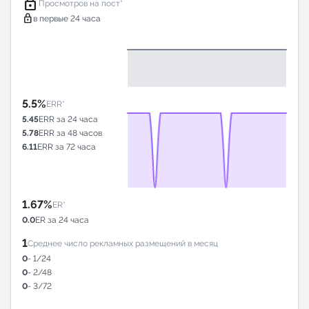
lock
Просмотров на пост*
lock
в первые 24 часа
5.5%
ERR*
5.45
ERR за 24 часа
5.78
ERR за 48 часов
6.11
ERR за 72 часа
1.67%
ER*
0.0
ER за 24 часа
1
Среднее число рекламных размещений в месяц
0
- 1/24
0
- 2/48
0
- 3/72