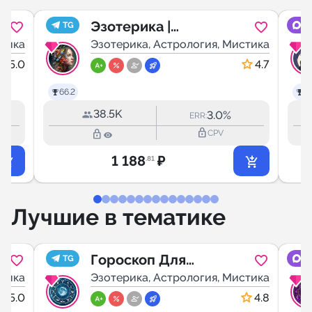
Эзотерика |
TG
M
стика
Психология
Эзотерика, Астрология, Мистика
Души
5.0
4.7
66.2
29
38.5K
3.0%
ERR:
lock_outline
lock_outline
CPV
1 188
₽
.81
Лучшие в тематике
Гороскоп Для
TG
M
стика
Всех
Эзотерика, Астрология, Мистика
5.0
4.8