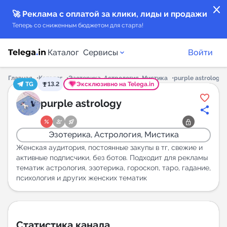
close
🚀 Реклама с оплатой за клики, лиды и продажи
Теперь со сниженным бюджетом для старта!
Каталог
Сервисы
Войти
Главная
Каталог
Эзотерика, Астрология, Мистика
purple astrology
TG
13.2
Эксклюзивно на Telega.in
Каталог каналов
purple astrology
Каталог ботов
Эзотерика, Астрология, Мистика
Горящие предложения
Женская аудитория, постоянные закупы в тг, свежие и
активные подписчики, без ботов. Подходит для рекламы
тематик астрология, эзотерика, гороскоп, таро, гадание,
Индекс читаемости каналов в Telegram
психология и других женских тематик
New
Аналитика MAX каналов
New
Статистика канала