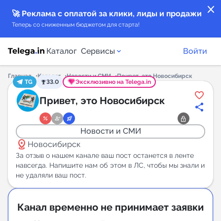
close
🚀 Реклама с оплатой за клики, лиды и продажи
Теперь со сниженным бюджетом для старта!
Каталог
Сервисы
Войти
Главная
Каталог
Новости и СМИ
Привет, это Новосибирск
TG
33.0
Эксклюзивно на Telega.in
Каталог каналов
Привет, это Новосибирск
Каталог ботов
Новости и СМИ
distance
Горящие предложения
Новосибирск
За отзыв о нашем канале ваш пост останется в ленте
навсегда. Напишите нам об этом в ЛС, чтобы мы знали и
Индекс читаемости каналов в Telegram
не удаляли ваш пост.
New
Аналитика MAX каналов
Канал временно не принимает заявки
New