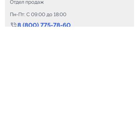
Отдел продаж
Пн-Пт: C 09:00 до 18:00
8 (800) 775-78-60
+7 (499) 110-15-93
Круглосуточно
info@telega.in
Для сотрудничества
marketing@telega.in
Для СМИ
pr@telega.in