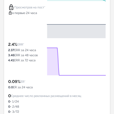
lock
Просмотров на пост*
lock
в первые 24 часа
2.4%
ERR*
2.37
ERR за 24 часа
3.46
ERR за 48 часов
4.41
ERR за 72 часа
0.09%
ER*
0.0
ER за 24 часа
0
Среднее число рекламных размещений в месяц
0
- 1/24
0
- 2/48
0
- 3/72