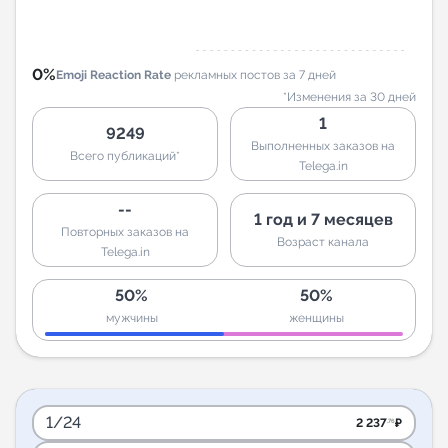
0%
Emoji Reaction Rate
рекламных постов за 7 дней
*Изменения за 30 дней
1
9249
Выполненных заказов на
Всего публикаций*
Telega.in
--
1 год и 7 месяцев
Повторных заказов на
Возраст канала
Telega.in
50%
50%
мужчины
женщины
1/24
2 237
₽
.76