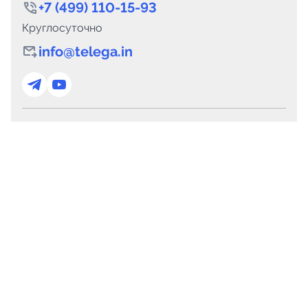
+7 (499) 110-15-93
Круглосуточно
info@telega.in
Для сотрудничества
marketing@telega.in
Для СМИ
pr@telega.in
Техподдержка
Telegram
MAX