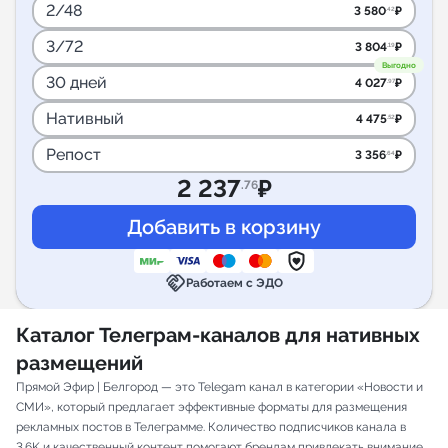
2/48
3 580
₽
.42
3/72
3 804
₽
.19
Выгодно
30 дней
4 027
₽
.97
Нативный
4 475
₽
.52
Репост
3 356
₽
.64
2 237
₽
.76
handshake
Работаем с ЭДО
Каталог Телеграм-каналов для нативных
размещений
Прямой Эфир | Белгород — это Telegam канал в категории «Новости и
СМИ», который предлагает эффективные форматы для размещения
рекламных постов в Телеграмме. Количество подписчиков канала в
3.6K и качественный контент помогают брендам привлекать внимание