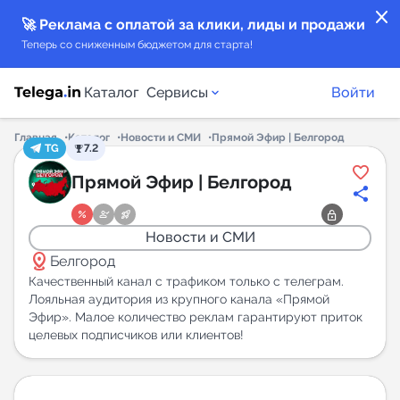
close
🚀 Реклама с оплатой за клики, лиды и продажи
Теперь со сниженным бюджетом для старта!
Каталог
Сервисы
Войти
Главная
Каталог
Новости и СМИ
Прямой Эфир | Белгород
TG
7.2
Каталог каналов
Прямой Эфир | Белгород
Каталог ботов
Новости и СМИ
distance
Горящие предложения
Белгород
Качественный канал с трафиком только с телеграм.
Лояльная аудитория из крупного канала «Прямой
Индекс читаемости каналов в Telegram
Эфир». Малое количество реклам гарантируют приток
New
целевых подписчиков или клиентов!
Аналитика MAX каналов
New