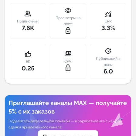
visibility
Индивидуальное сопровождение
group
monitoring
Просмотры на
Подписчики:
ERR
пост:
7.6K
3.3%
Аналитика Telegram
lock_outline
update
payments
thumb_up
Публикаций в
CPV:
ER
день:
lock_outline
0.25
6.0
Приглашайте каналы MAX — получайте
5% с их заказов
Поделитесь реферальной ссылкой — и зарабатывайте с каждой
сделки привлечённого канала.