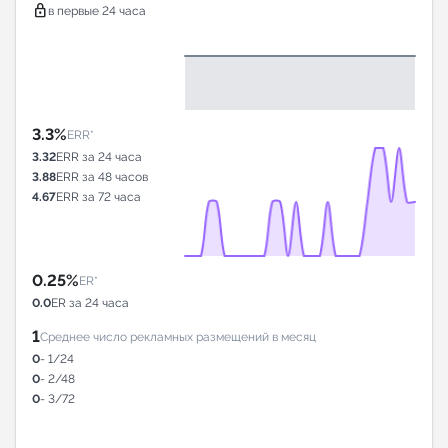
lock
в первые 24 часа
3.3%
ERR*
3.32
ERR за 24 часа
3.88
ERR за 48 часов
4.67
ERR за 72 часа
0.25%
ER*
0.0
ER за 24 часа
1
Среднее число рекламных размещений в месяц
0
- 1/24
0
- 2/48
0
- 3/72