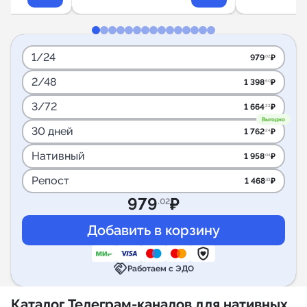
1/24
979
₽
.02
2/48
1 398
₽
.60
3/72
1 664
₽
.33
Выгодно
30 дней
1 762
₽
.24
Нативный
1 958
₽
.04
Репост
1 468
₽
.53
979
₽
.02
handshake
Работаем с ЭДО
Каталог Телеграм-каналов для нативных