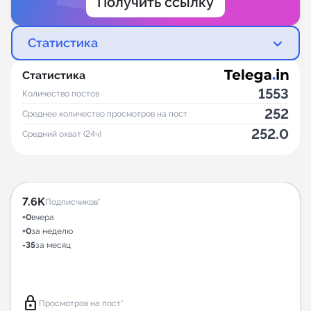
Получить ссылку
Статистика
Статистика
1553
Количество постов
252
Среднее количество просмотров на пост
252.0
Средний охват (24ч)
7.6K
Подписчиков*
+0
вчера
+0
за неделю
-35
за месяц
lock
Просмотров на пост*