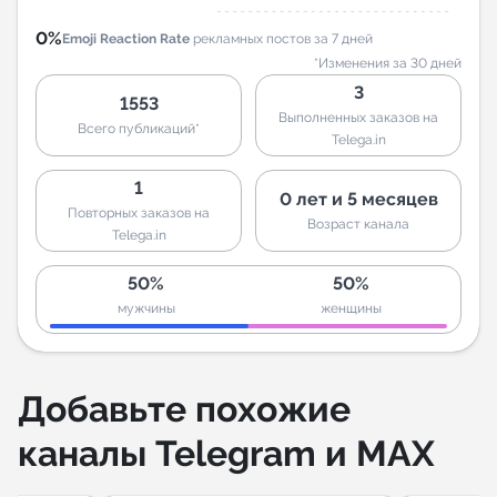
0%
Emoji Reaction Rate
рекламных постов за 7 дней
*Изменения за 30 дней
3
1553
Выполненных заказов на
Всего публикаций*
Telega.in
1
0 лет и 5 месяцев
Повторных заказов на
Возраст канала
Telega.in
50%
50%
мужчины
женщины
Добавьте похожие
каналы Telegram и MAX