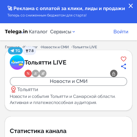
close
🚀 Реклама с оплатой за клики, лиды и продажи
Теперь со сниженным бюджетом для старта!
Каталог
Сервисы
Войти
Главная
Каталог
Новости и СМИ
Тольятти LIVE
TG
7.8
Каталог каналов
Тольятти LIVE
Каталог ботов
Новости и СМИ
distance
Горящие предложения
Тольятти
Новости и события Тольятти и Самарской области.
Активная и платежеспособная аудитория.
Индекс читаемости каналов в Telegram
New
Аналитика MAX каналов
Статистика канала
New